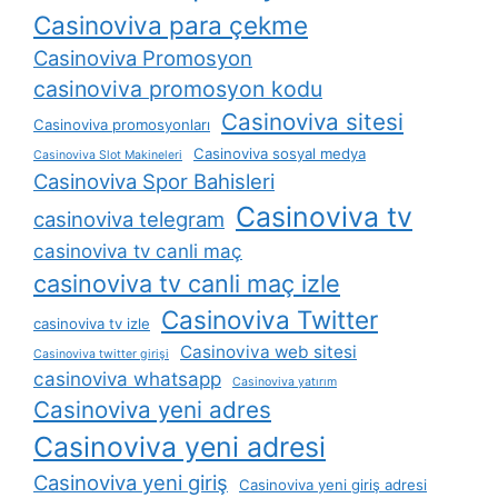
Casinoviva para çekme
Casinoviva Promosyon
casinoviva promosyon kodu
Casinoviva sitesi
Casinoviva promosyonları
Casinoviva sosyal medya
Casinoviva Slot Makineleri
Casinoviva Spor Bahisleri
Casinoviva tv
casinoviva telegram
casinoviva tv canli maç
casinoviva tv canli maç izle
Casinoviva Twitter
casinoviva tv izle
Casinoviva web sitesi
Casinoviva twitter girişi
casinoviva whatsapp
Casinoviva yatırım
Casinoviva yeni adres
Casinoviva yeni adresi
Casinoviva yeni giriş
Casinoviva yeni giriş adresi