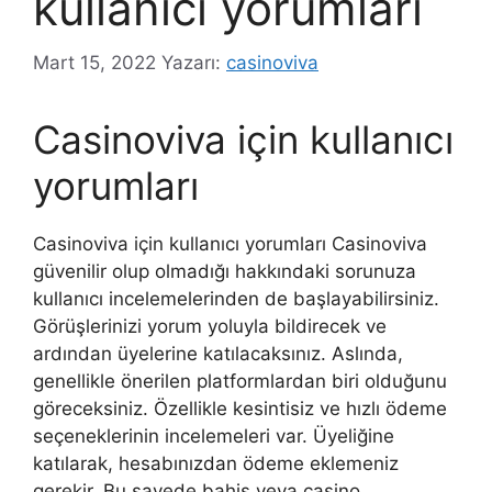
kullanıcı yorumları
Mart 15, 2022
Yazarı:
casinoviva
Casinoviva için kullanıcı
yorumları
Casinoviva için kullanıcı yorumları Casinoviva
güvenilir olup olmadığı hakkındaki sorunuza
kullanıcı incelemelerinden de başlayabilirsiniz.
Görüşlerinizi yorum yoluyla bildirecek ve
ardından üyelerine katılacaksınız. Aslında,
genellikle önerilen platformlardan biri olduğunu
göreceksiniz. Özellikle kesintisiz ve hızlı ödeme
seçeneklerinin incelemeleri var. Üyeliğine
katılarak, hesabınızdan ödeme eklemeniz
gerekir. Bu sayede bahis veya casino