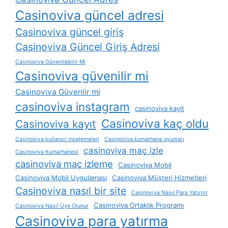
Casinoviva güncel adresi
Casinoviva güncel giriş
Casinoviva Güncel Giriş Adresi
Casinoviva Güvenilebilir Mi
Casinoviva güvenilir mi
Casinoviva Güvenlir mi
casinoviva instagram
casinoviva kayit
Casinoviva kaç oldu
Casinoviva kayıt
Casinoviva kullanıcı incelemeleri
Casinoviva kumarhane oyunları
casinoviva maç izle
Casinoviva Kumarhanesi
casinoviva maç izleme
Casinoviva Mobil
Casinoviva Mobil Uygulaması
Casinoviva Müşteri Hizmetleri
Casinoviva nasıl bir site
Casinoviva Nasıl Para Yatırılır
Casinoviva Ortaklık Programı
Casinoviva Nasıl Üye Olunur
Casinoviva para yatırma