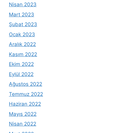
Nisan 2023
Mart 2023
Şubat 2023
Ocak 2023
Aralık 2022
Kasım 2022
Ekim 2022
Eylül 2022
Ağustos 2022
Temmuz 2022
Haziran 2022
Mayıs 2022
Nisan 2022