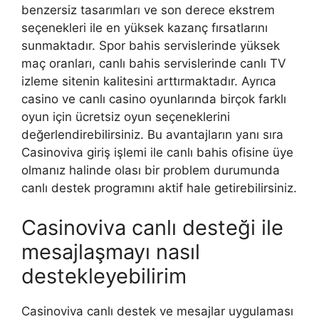
benzersiz tasarımları ve son derece ekstrem
seçenekleri ile en yüksek kazanç fırsatlarını
sunmaktadır. Spor bahis servislerinde yüksek
maç oranları, canlı bahis servislerinde canlı TV
izleme sitenin kalitesini arttırmaktadır. Ayrıca
casino ve canlı casino oyunlarında birçok farklı
oyun için ücretsiz oyun seçeneklerini
değerlendirebilirsiniz. Bu avantajların yanı sıra
Casinoviva giriş işlemi ile canlı bahis ofisine üye
olmanız halinde olası bir problem durumunda
canlı destek programını aktif hale getirebilirsiniz.
Casinoviva canlı desteği ile
mesajlaşmayı nasıl
destekleyebilirim
Casinoviva canlı destek ve mesajlar uygulaması