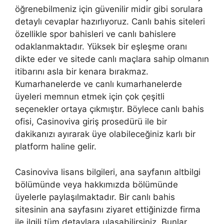
öğrenebilmeniz için güvenilir midir gibi sorulara
detaylı cevaplar hazırlıyoruz. Canlı bahis siteleri
özellikle spor bahisleri ve canlı bahislere
odaklanmaktadır. Yüksek bir eşleşme oranı
dikte eder ve sitede canlı maçlara sahip olmanın
itibarını asla bir kenara bırakmaz.
Kumarhanelerde ve canlı kumarhanelerde
üyeleri memnun etmek için çok çeşitli
seçenekler ortaya çıkmıştır. Böylece canlı bahis
ofisi, Casinoviva giriş prosedürü ile bir
dakikanızı ayırarak üye olabileceğiniz karlı bir
platform haline gelir.
Casinoviva lisans bilgileri, ana sayfanın altbilgi
bölümünde veya hakkımızda bölümünde
üyelerle paylaşılmaktadır. Bir canlı bahis
sitesinin ana sayfasını ziyaret ettiğinizde firma
ile ilgili tüm detaylara ulaşabilirsiniz. Bunlar