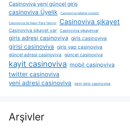
Casinoviva yeni güncel giriş
casinoviva Üyelik
Casinoviva ödeme sistemi
Casinoviva şikayet
Casinoviva İle Nasıl Para Yatırılır
Casinoviva şikayet var
Casinoviva şikayetvar
giris adresi casinoviva
giris casinoviva
girisi casinoviva
giris yap casinoviva
güncel adresi casinoviva
güncel casinoviva
kayit casinoviva
mobil casinoviva
twitter casinoviva
yeni adresi casinoviva
yeni giris casinoviva
Arşivler