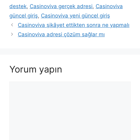
destek
,
Casinoviva gerçek adresi
,
Casinoviva
güncel giriş
,
Casinoviva yeni güncel giriş
Yazı
Casinoviva şikâyet ettikten sonra ne yapmalı
dolaşımı
Casinoviva adresi çözüm sağlar mı
Yorum yapın
Yorum