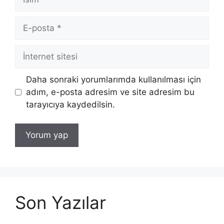
E-
posta
İnternet
sitesi
Daha sonraki yorumlarımda kullanılması için
adım, e-posta adresim ve site adresim bu
tarayıcıya kaydedilsin.
Son Yazılar