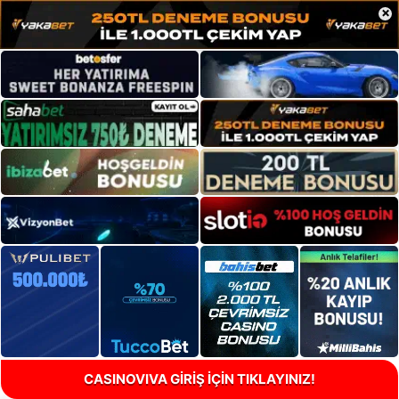
×
CASINOVIVA GİRİŞ İÇİN TIKLAYINIZ!