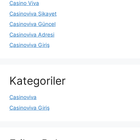
Casino Viva
Casinoviva Şikayet
Casinoviva Güncel
Casinoviva Adresi
Casinoviva Giriş
Kategoriler
Casinoviva
Casinoviva Giriş