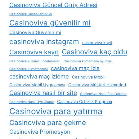
Casinoviva Güncel Giriş Adresi
Casinoviva Güvenilebilir Mi
Casinoviva güvenilir mi
Casinoviva Güvenlir mi
casinoviva instagram
casinoviva kayit
Casinoviva kaç oldu
Casinoviva kayıt
Casinoviva kullanıcı incelemeleri
Casinoviva kumarhane oyunları
casinoviva maç izle
Casinoviva Kumarhanesi
casinoviva maç izleme
Casinoviva Mobil
Casinoviva Mobil Uygulaması
Casinoviva Müşteri Hizmetleri
Casinoviva nasıl bir site
Casinoviva Nasıl Para Yatırılır
Casinoviva Ortaklık Programı
Casinoviva Nasıl Üye Olunur
Casinoviva para yatırma
Casinoviva para çekme
Casinoviva Promosyon