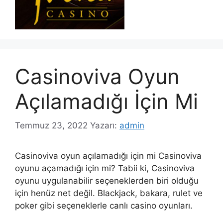
Casinoviva Oyun
Açılamadığı İçin Mi
Temmuz 23, 2022
Yazarı:
admin
Casinoviva oyun açılamadığı için mi Casinoviva
oyunu açamadığı için mi? Tabii ki, Casinoviva
oyunu uygulanabilir seçeneklerden biri olduğu
için henüz net değil. Blackjack, bakara, rulet ve
poker gibi seçeneklerle canlı casino oyunları.