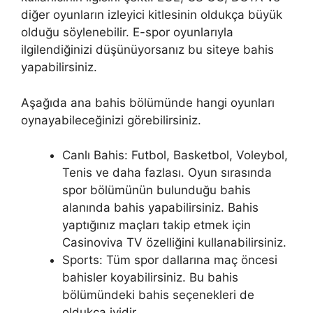
diğer oyunların izleyici kitlesinin oldukça büyük
olduğu söylenebilir. E-spor oyunlarıyla
ilgilendiğinizi düşünüyorsanız bu siteye bahis
yapabilirsiniz.
Aşağıda ana bahis bölümünde hangi oyunları
oynayabileceğinizi görebilirsiniz.
Canlı Bahis: Futbol, ​​Basketbol, ​​Voleybol,
Tenis ve daha fazlası. Oyun sırasında
spor bölümünün bulunduğu bahis
alanında bahis yapabilirsiniz. Bahis
yaptığınız maçları takip etmek için
Casinoviva TV özelliğini kullanabilirsiniz.
Sports: Tüm spor dallarına maç öncesi
bahisler koyabilirsiniz. Bu bahis
bölümündeki bahis seçenekleri de
oldukça iyidir.