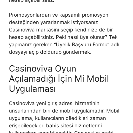
Promosyonlardan ve kapsamlı promosyon
desteğinden yararlanmak istiyorsanız
Casinoviva markasını seçip kendinize de bir
hesap açabilirsiniz. Peki nasıl üye olunur? Tek
yapmanız gereken “Üyelik Başvuru Formu” adlı
dosyayı açıp doldurup göndermek.
Casinoviva Oyun
Açılamadığı İçin Mi Mobil
Uygulaması
Casinoviva yeni giriş adresi hizmetinin
unsurlarından biri de mobil uygulamadır. Mobil
uygulama, kullanıcıların diledikleri zaman
erişebilecekleri bahis sitesi hizmetlerini
kullanıcılara sunabilecektir. Casinoviva mobil