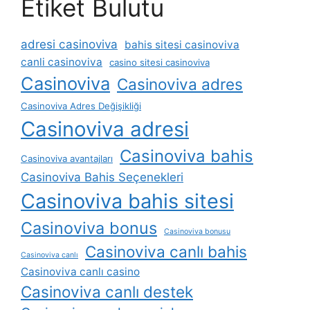
Etiket Bulutu
adresi casinoviva
bahis sitesi casinoviva
canli casinoviva
casino sitesi casinoviva
Casinoviva
Casinoviva adres
Casinoviva Adres Değişikliği
Casinoviva adresi
Casinoviva bahis
Casinoviva avantajları
Casinoviva Bahis Seçenekleri
Casinoviva bahis sitesi
Casinoviva bonus
Casinoviva bonusu
Casinoviva canlı bahis
Casinoviva canlı
Casinoviva canlı casino
Casinoviva canlı destek