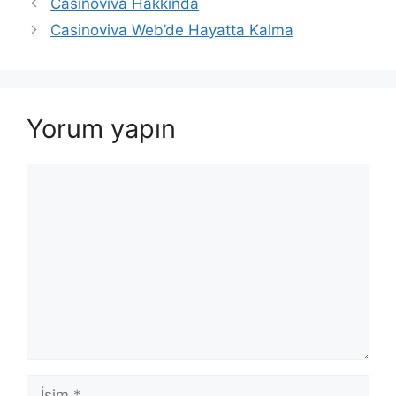
Casinoviva Hakkında
dolaşımı
Casinoviva Web’de Hayatta Kalma
Yorum yapın
Yorum
İsim