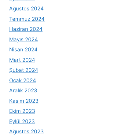
Ağustos 2024
Temmuz 2024
Haziran 2024
Mayıs 2024
Nisan 2024
Mart 2024
Şubat 2024
Ocak 2024
Aralık 2023
Kasım 2023
Ekim 2023
Eylül 2023
Ağustos 2023