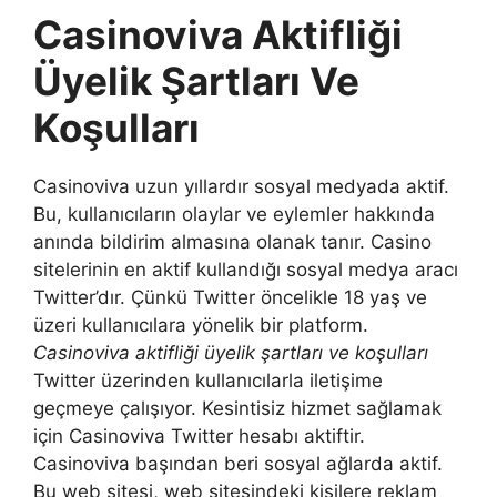
Casinoviva Aktifliği
Üyelik Şartları Ve
Koşulları
Casinoviva uzun yıllardır sosyal medyada aktif.
Bu, kullanıcıların olaylar ve eylemler hakkında
anında bildirim almasına olanak tanır. Casino
sitelerinin en aktif kullandığı sosyal medya aracı
Twitter’dır. Çünkü Twitter öncelikle 18 yaş ve
üzeri kullanıcılara yönelik bir platform.
Casinoviva aktifliği üyelik şartları ve koşulları
Twitter üzerinden kullanıcılarla iletişime
geçmeye çalışıyor. Kesintisiz hizmet sağlamak
için Casinoviva Twitter hesabı aktiftir.
Casinoviva başından beri sosyal ağlarda aktif.
Bu web sitesi, web sitesindeki kişilere reklam