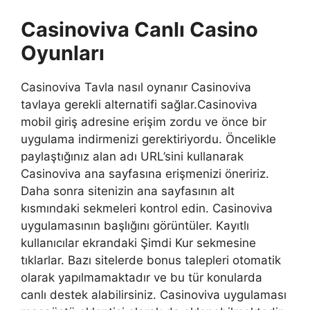
Casinoviva Canlı Casino
Oyunları
Casinoviva Tavla nasıl oynanır Casinoviva
tavlaya gerekli alternatifi sağlar.Casinoviva
mobil giriş adresine erişim zordu ve önce bir
uygulama indirmenizi gerektiriyordu. Öncelikle
paylaştığınız alan adı URL’sini kullanarak
Casinoviva ana sayfasına erişmenizi öneririz.
Daha sonra sitenizin ana sayfasının alt
kısmındaki sekmeleri kontrol edin. Casinoviva
uygulamasının başlığını görüntüler. Kayıtlı
kullanıcılar ekrandaki Şimdi Kur sekmesine
tıklarlar. Bazı sitelerde bonus talepleri otomatik
olarak yapılmamaktadır ve bu tür konularda
canlı destek alabilirsiniz. Casinoviva uygulaması