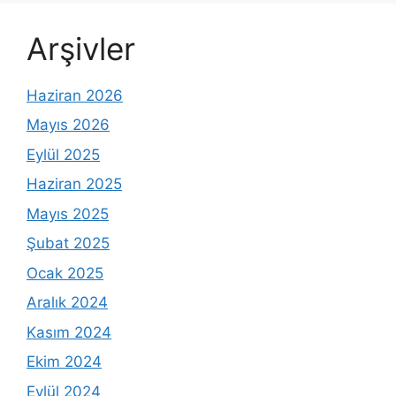
Arşivler
Haziran 2026
Mayıs 2026
Eylül 2025
Haziran 2025
Mayıs 2025
Şubat 2025
Ocak 2025
Aralık 2024
Kasım 2024
Ekim 2024
Eylül 2024