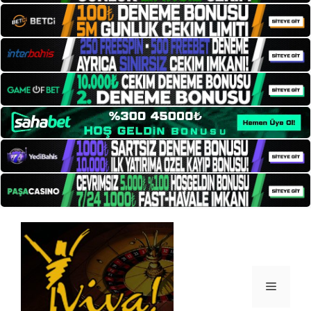
İçeriğe
atla
Menü