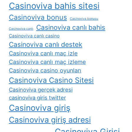
Casinoviva bahis sitesi
Casinoviva bonus
Casinoviva bonusu
Casinoviva canlı bahis
Casinoviva canlı
Casinoviva canlı casino
Casinoviva canlı destek
Casinoviva canlı maç izle
Casinoviva canlı maç izleme
Casinoviva casino oyunları
Casinoviva Casino Sitesi
Casinoviva gerçek adresi
casinoviva giris twitter
Casinoviva giriş
Casinoviva giriş adresi
Casinoviva Girişi