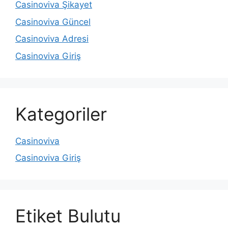
Casinoviva Şikayet
Casinoviva Güncel
Casinoviva Adresi
Casinoviva Giriş
Kategoriler
Casinoviva
Casinoviva Giriş
Etiket Bulutu