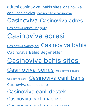
adresi casinoviva
bahis sitesi casinoviva
canli casinoviva
casino sitesi casinoviva
Casinoviva
Casinoviva adres
Casinoviva Adres Değişikliği
Casinoviva adresi
Casinoviva bahis
Casinoviva avantajları
Casinoviva Bahis Seçenekleri
Casinoviva bahis sitesi
Casinoviva bonus
Casinoviva bonusu
Casinoviva canlı bahis
Casinoviva canlı
Casinoviva canlı casino
Casinoviva canlı destek
Casinoviva canlı maç izle
Casinoviva canlı maç izleme