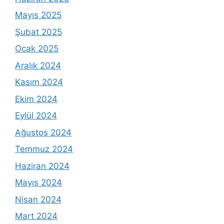
Mayıs 2025
Şubat 2025
Ocak 2025
Aralık 2024
Kasım 2024
Ekim 2024
Eylül 2024
Ağustos 2024
Temmuz 2024
Haziran 2024
Mayıs 2024
Nisan 2024
Mart 2024