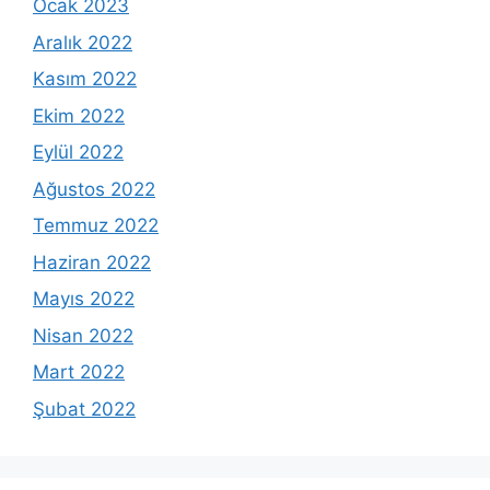
Ocak 2023
Aralık 2022
Kasım 2022
Ekim 2022
Eylül 2022
Ağustos 2022
Temmuz 2022
Haziran 2022
Mayıs 2022
Nisan 2022
Mart 2022
Şubat 2022