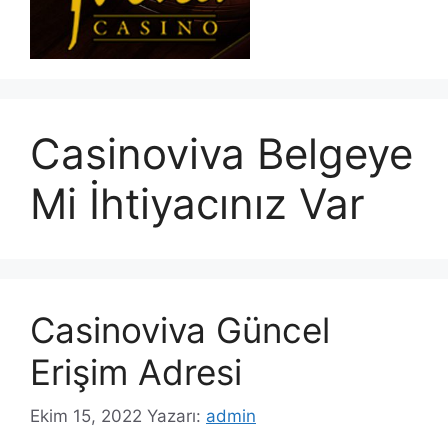
Casinoviva Belgeye
Mi İhtiyacınız Var
Casinoviva Güncel
Erişim Adresi
Ekim 15, 2022
Yazarı:
admin