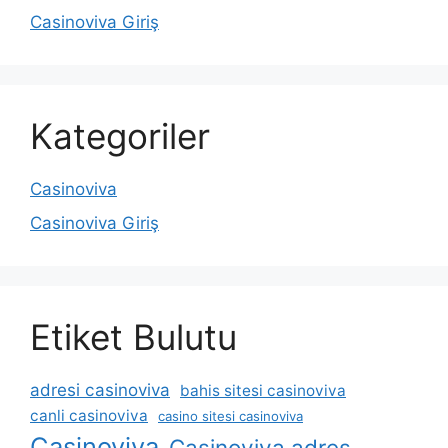
Casinoviva Giriş
Kategoriler
Casinoviva
Casinoviva Giriş
Etiket Bulutu
adresi casinoviva
bahis sitesi casinoviva
canli casinoviva
casino sitesi casinoviva
Casinoviva
Casinoviva adres