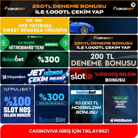
×
CASINOVIVA GİRİŞ İÇİN TIKLAYINIZ!