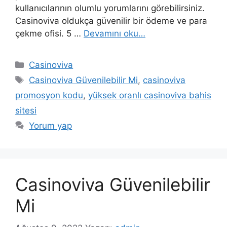
kullanıcılarının olumlu yorumlarını görebilirsiniz.
Casinoviva oldukça güvenilir bir ödeme ve para
çekme ofisi. 5 …
Devamını oku…
Kategoriler
Casinoviva
Etiketler
Casinoviva Güvenilebilir Mi
,
casinoviva
promosyon kodu
,
yüksek oranlı casinoviva bahis
sitesi
Yorum yap
Casinoviva Güvenilebilir
Mi