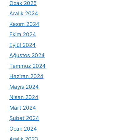
Ocak 2025
Aralık 2024
Kasım 2024
Ekim 2024
Eylül 2024
Ağustos 2024
Temmuz 2024
Haziran 2024
Mayıs 2024
Nisan 2024
Mart 2024
Şubat 2024
Ocak 2024
Aralık 2023