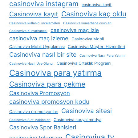
casinoviva instagram
casinoviva kayit
Casinoviva kaç oldu
Casinoviva kayıt
Casinoviva kullanıcı incelemeleri
Casinoviva kumarhane oyunları
casinoviva maç izle
Casinoviva Kumarhanesi
casinoviva maç izleme
Casinoviva Mobil
Casinoviva Mobil Uygulaması
Casinoviva Müşteri Hizmetleri
Casinoviva nasıl bir site
Casinoviva Nasıl Para Yatırılır
Casinoviva Ortaklık Programı
Casinoviva Nasıl Üye Olunur
Casinoviva para yatırma
Casinoviva para çekme
Casinoviva Promosyon
casinoviva promosyon kodu
Casinoviva sitesi
Casinoviva promosyonları
Casinoviva sosyal medya
Casinoviva Slot Makineleri
Casinoviva Spor Bahisleri
Casinoviva tv
casinoviva telegram