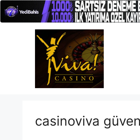
İçeriğe
atla
casinoviva güvenil