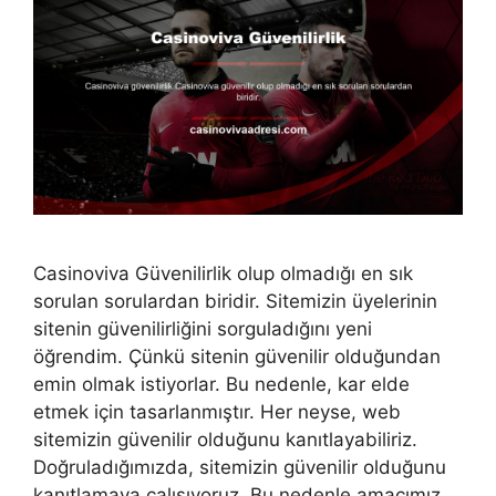
Casinoviva Güvenilirlik olup olmadığı en sık
sorulan sorulardan biridir. Sitemizin üyelerinin
sitenin güvenilirliğini sorguladığını yeni
öğrendim. Çünkü sitenin güvenilir olduğundan
emin olmak istiyorlar. Bu nedenle, kar elde
etmek için tasarlanmıştır. Her neyse, web
sitemizin güvenilir olduğunu kanıtlayabiliriz.
Doğruladığımızda, sitemizin güvenilir olduğunu
kanıtlamaya çalışıyoruz. Bu nedenle amacımız