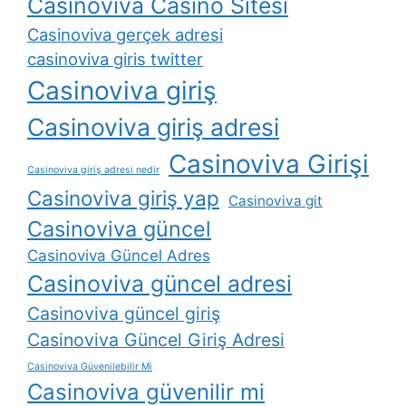
Casinoviva Casino Sitesi
Casinoviva gerçek adresi
casinoviva giris twitter
Casinoviva giriş
Casinoviva giriş adresi
Casinoviva Girişi
Casinoviva giriş adresi nedir
Casinoviva giriş yap
Casinoviva git
Casinoviva güncel
Casinoviva Güncel Adres
Casinoviva güncel adresi
Casinoviva güncel giriş
Casinoviva Güncel Giriş Adresi
Casinoviva Güvenilebilir Mi
Casinoviva güvenilir mi