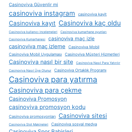
Casinoviva Güvenlir mi
casinoviva instagram
casinoviva kayit
Casinoviva kaç oldu
Casinoviva kayıt
Casinoviva kullanıcı incelemeleri
Casinoviva kumarhane oyunları
casinoviva maç izle
Casinoviva Kumarhanesi
casinoviva maç izleme
Casinoviva Mobil
Casinoviva Mobil Uygulaması
Casinoviva Müşteri Hizmetleri
Casinoviva nasıl bir site
Casinoviva Nasıl Para Yatırılır
Casinoviva Ortaklık Programı
Casinoviva Nasıl Üye Olunur
Casinoviva para yatırma
Casinoviva para çekme
Casinoviva Promosyon
casinoviva promosyon kodu
Casinoviva sitesi
Casinoviva promosyonları
Casinoviva sosyal medya
Casinoviva Slot Makineleri
Casinoviva Spor Bahisleri