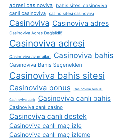
adresi casinoviva
bahis sitesi casinoviva
canli casinoviva
casino sitesi casinoviva
Casinoviva
Casinoviva adres
Casinoviva Adres Değişikliği
Casinoviva adresi
Casinoviva bahis
Casinoviva avantajları
Casinoviva Bahis Seçenekleri
Casinoviva bahis sitesi
Casinoviva bonus
Casinoviva bonusu
Casinoviva canlı bahis
Casinoviva canlı
Casinoviva canlı casino
Casinoviva canlı destek
Casinoviva canlı maç izle
Casinoviva canlı maç izleme