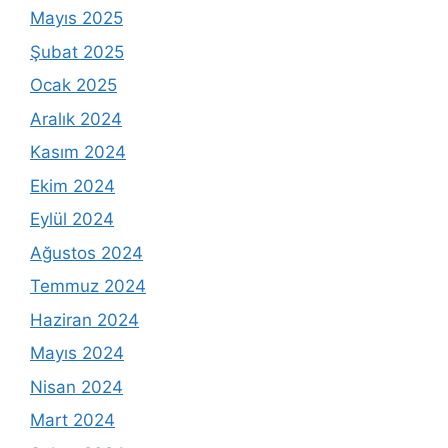
Mayıs 2025
Şubat 2025
Ocak 2025
Aralık 2024
Kasım 2024
Ekim 2024
Eylül 2024
Ağustos 2024
Temmuz 2024
Haziran 2024
Mayıs 2024
Nisan 2024
Mart 2024