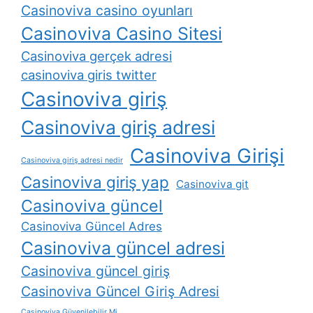
Casinoviva casino oyunları
Casinoviva Casino Sitesi
Casinoviva gerçek adresi
casinoviva giris twitter
Casinoviva giriş
Casinoviva giriş adresi
Casinoviva Girişi
Casinoviva giriş adresi nedir
Casinoviva giriş yap
Casinoviva git
Casinoviva güncel
Casinoviva Güncel Adres
Casinoviva güncel adresi
Casinoviva güncel giriş
Casinoviva Güncel Giriş Adresi
Casinoviva Güvenilebilir Mi