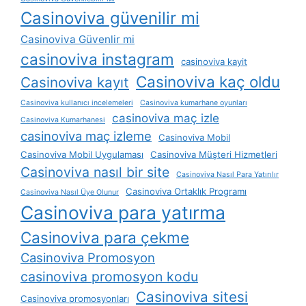
Casinoviva güvenilir mi
Casinoviva Güvenlir mi
casinoviva instagram
casinoviva kayit
Casinoviva kaç oldu
Casinoviva kayıt
Casinoviva kullanıcı incelemeleri
Casinoviva kumarhane oyunları
casinoviva maç izle
Casinoviva Kumarhanesi
casinoviva maç izleme
Casinoviva Mobil
Casinoviva Mobil Uygulaması
Casinoviva Müşteri Hizmetleri
Casinoviva nasıl bir site
Casinoviva Nasıl Para Yatırılır
Casinoviva Ortaklık Programı
Casinoviva Nasıl Üye Olunur
Casinoviva para yatırma
Casinoviva para çekme
Casinoviva Promosyon
casinoviva promosyon kodu
Casinoviva sitesi
Casinoviva promosyonları