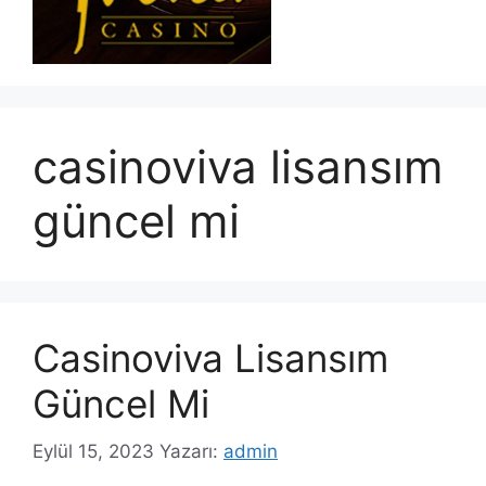
casinoviva lisansım
güncel mi
Casinoviva Lisansım
Güncel Mi
Eylül 15, 2023
Yazarı:
admin