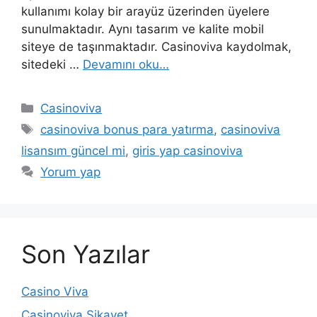
kullanımı kolay bir arayüz üzerinden üyelere
sunulmaktadır. Aynı tasarım ve kalite mobil
siteye de taşınmaktadır. Casinoviva kaydolmak,
sitedeki …
Devamını oku…
Kategoriler
Casinoviva
Etiketler
casinoviva bonus para yatırma
,
casinoviva
lisansım güncel mi
,
giris yap casinoviva
Yorum yap
Son Yazılar
Casino Viva
Casinoviva Şikayet