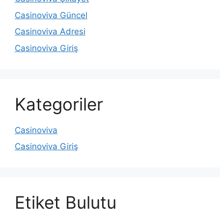
Casinoviva Güncel
Casinoviva Adresi
Casinoviva Giriş
Kategoriler
Casinoviva
Casinoviva Giriş
Etiket Bulutu