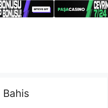
 Bahis