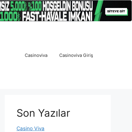
Casinoviva
Casinoviva Giriş
Son Yazılar
Casino Viva