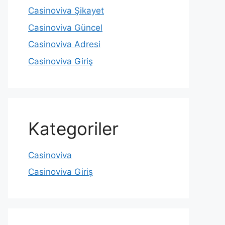
Casinoviva Şikayet
Casinoviva Güncel
Casinoviva Adresi
Casinoviva Giriş
Kategoriler
Casinoviva
Casinoviva Giriş