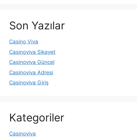
Son Yazılar
Casino Viva
Casinoviva Şikayet
Casinoviva Güncel
Casinoviva Adresi
Casinoviva Giriş
Kategoriler
Casinoviva