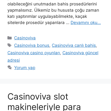
olabileceğini unutmadan bahis prosedürlerini
yapmalısınız. Ülkemiz bu hususta çoğu zaman
katı yaptırımlar uygulayabilmekte, kaçak
sitelerde prosedür yapanlara …
Devamını oku…
Kategoriler
Casinoviva
Etiketler
Casinoviva bonus
,
Casinoviva canlı bahis
,
Casinoviva casino oyunları
,
Casinoviva güncel
adresi
Yorum yap
Casinoviva slot
makineleriyle para