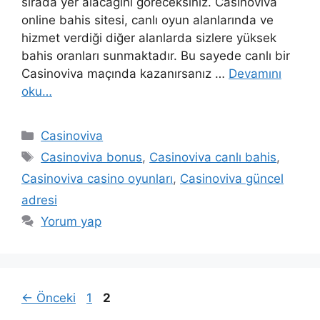
sırada yer alacağını göreceksiniz. Casinoviva
online bahis sitesi, canlı oyun alanlarında ve
hizmet verdiği diğer alanlarda sizlere yüksek
bahis oranları sunmaktadır. Bu sayede canlı bir
Casinoviva maçında kazanırsanız …
Devamını
oku…
Kategoriler
Casinoviva
Etiketler
Casinoviva bonus
,
Casinoviva canlı bahis
,
Casinoviva casino oyunları
,
Casinoviva güncel
adresi
Yorum yap
Yazı
Sayfa
Sayfa
←
Önceki
1
2
dolaşımı