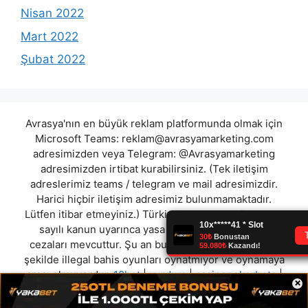
Nisan 2022
Mart 2022
Şubat 2022
Avrasya'nın en büyük reklam platformunda olmak için
Microsoft Teams:
reklam@avrasyamarketing.com
adresimizden veya Telegram: @Avrasyamarketing
adresimizden irtibat kurabilirsiniz. (Tek iletişim
adreslerimiz teams / telegram ve mail adresimizdir.
Harici hiçbir iletişim adresimiz bulunmamaktadır.
Lütfen itibar etmeyiniz.) Türkiye yasalarına göre 7258
sayılı kanun uyarınca yasa dışı bahis oynamanın
cezaları mevcuttur. Şu an bulunduğunuz site hiç bir
şekilde illegal bahis oyunları oynatmıyor ve oynamaya
aracı olmuyordur.
18bet
|
vurdum
|
casinopokerbeta
|
×
rekorbet
|
betvadi
|
nilobet
|
betvakti
|
casinopol
"