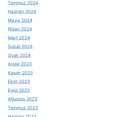
Temmuz 2024
Haziran 2024
Mayıs 2024
Nisan 2024
Mart 2024
Şubat 2024
Ocak 2024
Aralık 2023
Kasım 2023
Ekim 2023
Eylül 2023
Ağustos 2023
Temmuz 2023
Haziran 2023