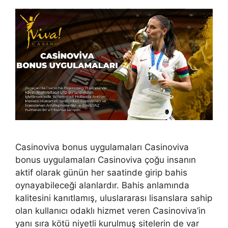
Casinoviva bonus uygulamaları Casinoviva
bonus uygulamaları Casinoviva çoğu insanın
aktif olarak günün her saatinde girip bahis
oynayabileceği alanlardır. Bahis anlamında
kalitesini kanıtlamış, uluslararası lisanslara sahip
olan kullanıcı odaklı hizmet veren Casinoviva’in
yanı sıra kötü niyetli kurulmuş sitelerin de var