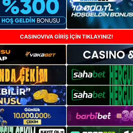
CASINOVIVA GİRİŞ İÇİN TIKLAYINIZ!