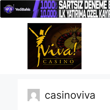
İçeriğe
atla
casinoviva