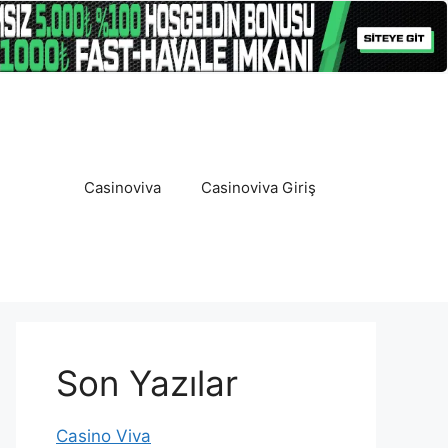
Casinoviva
Casinoviva Giriş
Son Yazılar
Casino Viva