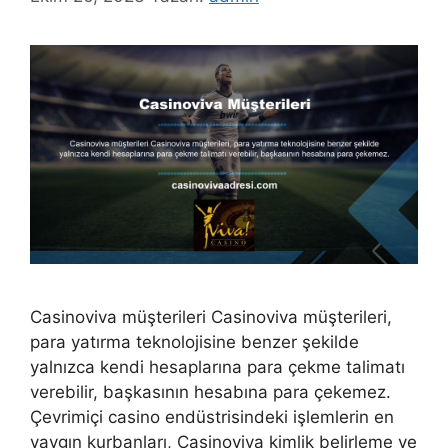
Casinoviva müşterileri Casinoviva müşterileri,
para yatırma teknolojisine benzer şekilde
yalnızca kendi hesaplarına para çekme talimatı
verebilir, başkasının hesabına para çekemez.
Çevrimiçi casino endüstrisindeki işlemlerin en
yaygın kurbanları, Casinoviva kimlik belirleme ve