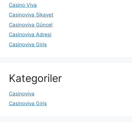
Casino Viva
Casinoviva Şikayet
Casinoviva Güncel
Casinoviva Adresi
Casinoviva Giriş
Kategoriler
Casinoviva
Casinoviva Giriş