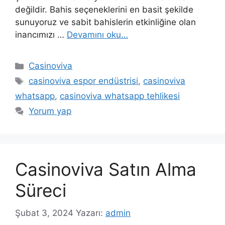
değildir. Bahis seçeneklerini en basit şekilde
sunuyoruz ve sabit bahislerin etkinliğine olan
inancımızı …
Devamını oku…
Kategoriler
Casinoviva
Etiketler
casinoviva espor endüstrisi
,
casinoviva
whatsapp
,
casinoviva whatsapp tehlikesi
Yorum yap
Casinoviva Satın Alma
Süreci
Şubat 3, 2024
Yazarı:
admin