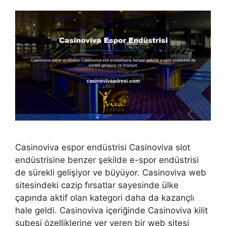
Casinoviva espor endüstrisi Casinoviva slot
endüstrisine benzer şekilde e-spor endüstrisi
de sürekli gelişiyor ve büyüyor. Casinoviva web
sitesindeki cazip fırsatlar sayesinde ülke
çapında aktif olan kategori daha da kazançlı
hale geldi. Casinoviva içeriğinde Casinoviva kilit
şubesi özelliklerine yer veren bir web sitesi