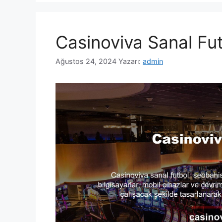
Casinoviva Sanal Fu
Ağustos 24, 2024
Yazarı:
admin