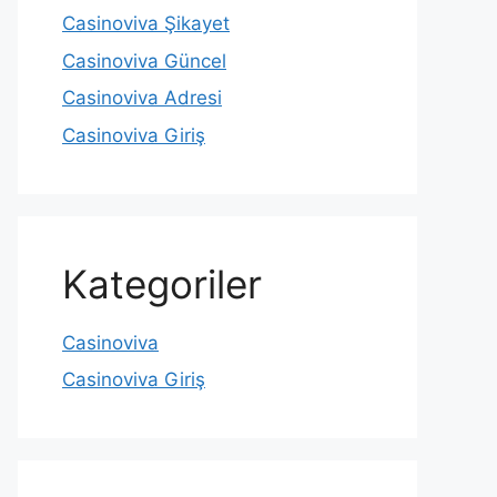
Casinoviva Şikayet
Casinoviva Güncel
Casinoviva Adresi
Casinoviva Giriş
Kategoriler
Casinoviva
Casinoviva Giriş