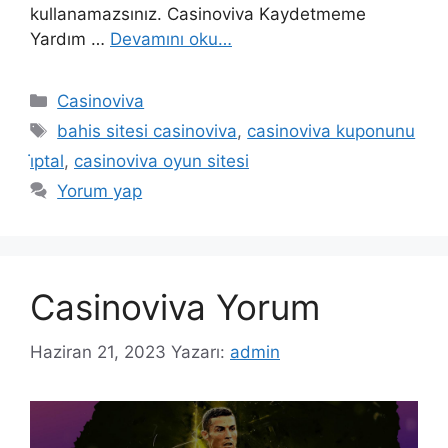
kullanamazsınız. Casinoviva Kaydetmeme
Yardım …
Devamını oku…
Kategoriler
Casinoviva
Etiketler
bahis sitesi casinoviva
,
casinoviva kuponunu
i̇ptal
,
casinoviva oyun sitesi
Yorum yap
Casinoviva Yorum
Haziran 21, 2023
Yazarı:
admin