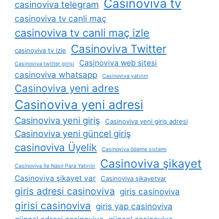
Casinoviva tv
casinoviva telegram
casinoviva tv canli maç
casinoviva tv canli maç izle
Casinoviva Twitter
casinoviva tv izle
Casinoviva web sitesi
Casinoviva twitter girişi
casinoviva whatsapp
Casinoviva yatırım
Casinoviva yeni adres
Casinoviva yeni adresi
Casinoviva yeni giriş
Casinoviva yeni giriş adresi
Casinoviva yeni güncel giriş
casinoviva Üyelik
Casinoviva ödeme sistemi
Casinoviva şikayet
Casinoviva İle Nasıl Para Yatırılır
Casinoviva şikayet var
Casinoviva şikayetvar
giris adresi casinoviva
giris casinoviva
girisi casinoviva
giris yap casinoviva