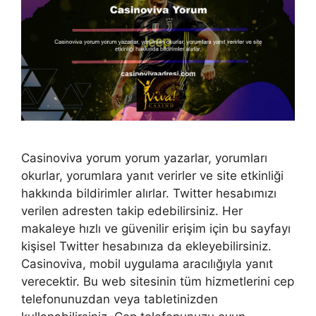
Casinoviva yorum yorum yazarlar, yorumları
okurlar, yorumlara yanıt verirler ve site etkinliği
hakkında bildirimler alırlar. Twitter hesabımızı
verilen adresten takip edebilirsiniz. Her
makaleye hızlı ve güvenilir erişim için bu sayfayı
kişisel Twitter hesabınıza da ekleyebilirsiniz.
Casinoviva, mobil uygulama aracılığıyla yanıt
verecektir. Bu web sitesinin tüm hizmetlerini cep
telefonunuzdan veya tabletinizden