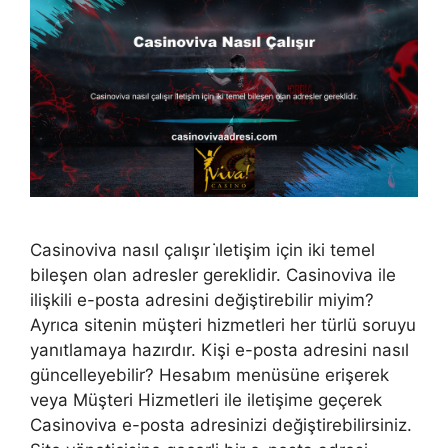
Casinoviva nasıl çalışır i̇letişim için iki temel
bileşen olan adresler gereklidir. Casinoviva ile
ilişkili e-posta adresini değiştirebilir miyim?
Ayrıca sitenin müşteri hizmetleri her türlü soruyu
yanıtlamaya hazırdır. Kişi e-posta adresini nasıl
güncelleyebilir? Hesabım menüsüne erişerek
veya Müşteri Hizmetleri ile iletişime geçerek
Casinoviva e-posta adresinizi değiştirebilirsiniz.