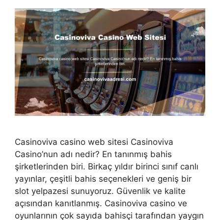
Casinoviva casino web sitesi Casinoviva
Casino’nun adı nedir? En tanınmış bahis
şirketlerinden biri. Birkaç yıldır birinci sınıf canlı
yayınlar, çeşitli bahis seçenekleri ve geniş bir
slot yelpazesi sunuyoruz. Güvenlik ve kalite
açısından kanıtlanmış. Casinoviva casino ve
oyunlarının çok sayıda bahisçi tarafından yaygın