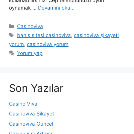
kullanabilirsiniz. Cep telefonunuzu oyun
oynamak …
Devamını oku…
Kategoriler
Casinoviva
Etiketler
bahis sitesi casinoviva
,
casinoviva şikayeti
yorum
,
casinoviva yorum
Yorum yap
Son Yazılar
Casino Viva
Casinoviva Şikayet
Casinoviva Güncel
Casinoviva Adresi