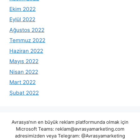
Ekim 2022
Eylül 2022
Ağustos 2022
Temmuz 2022
Haziran 2022
Mayıs 2022
Nisan 2022
Mart 2022
Şubat 2022
Avrasya'nın en büyük reklam platformunda olmak için
Microsoft Teams:
reklam@avrasyamarketing.com
adresimizden veya Telegram: @Avrasyamarketing