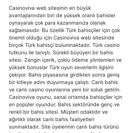
Casinoviva web sitesinin en büyük
avantajlarından biri de yüksek oranlı bahisler
oynayarak çok para kazanmanıza olanak
sağlamasıdır. Bu özellik Türk bahisçiler için çok
önemli olduğu için Casinoviva web sitesinde
birçok Türk bahisçi bulunmaktadır. Türk casino
tutkunu ile tanıştı. Sürekli büyüyen bir bahis
sitesi. Zengin içerik, çoklu ödeme yöntemleri ve
yüksek bonuslar Türk oyun severlerin ilgisini
çekiyor. Bahis piyasasına girdikten sonra geniş
bir kitleye adını duyurmaya çalıştı. Canlı bahis
ve canlı casino oyunlarına yeni bir soluk getirin.
Casinoviva oyunu, sanal ortamda bahisçiler için
en popüler oyundur. Bahis sektöründe genç ve
renkli bir bahis sitesi. Müşteri odaklıdır ve
ağırlıklı olarak canlı bahis faaliyetleri
sunmaktadır. Site üyelerinin canlı bahis türünü