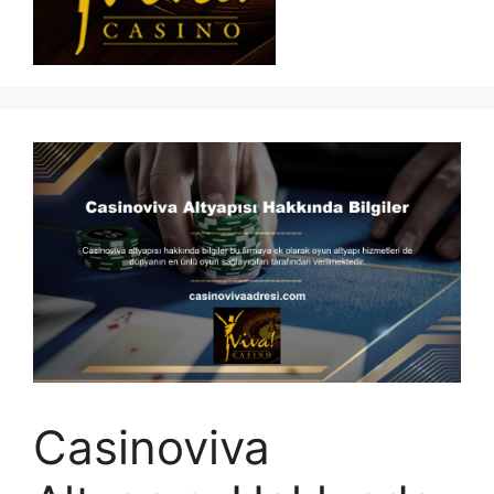
Casinoviva