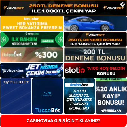
×
CASINOVIVA GİRİŞ İÇİN TIKLAYINIZ!