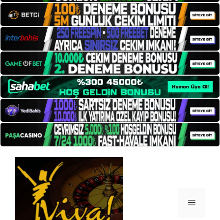
İçeriğe
atla
Menü