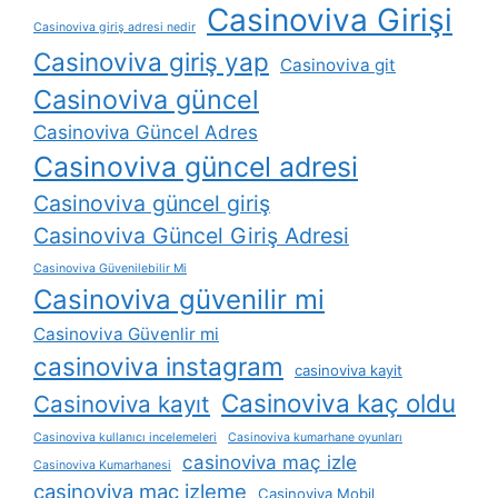
Casinoviva Girişi
Casinoviva giriş adresi nedir
Casinoviva giriş yap
Casinoviva git
Casinoviva güncel
Casinoviva Güncel Adres
Casinoviva güncel adresi
Casinoviva güncel giriş
Casinoviva Güncel Giriş Adresi
Casinoviva Güvenilebilir Mi
Casinoviva güvenilir mi
Casinoviva Güvenlir mi
casinoviva instagram
casinoviva kayit
Casinoviva kaç oldu
Casinoviva kayıt
Casinoviva kullanıcı incelemeleri
Casinoviva kumarhane oyunları
casinoviva maç izle
Casinoviva Kumarhanesi
casinoviva maç izleme
Casinoviva Mobil