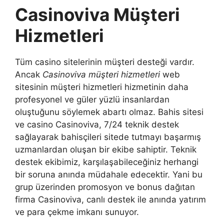
Casinoviva Müşteri
Hizmetleri
Tüm casino sitelerinin müşteri desteği vardır.
Ancak
Casinoviva müşteri hizmetleri
web
sitesinin müşteri hizmetleri hizmetinin daha
profesyonel ve güler yüzlü insanlardan
oluştuğunu söylemek abartı olmaz. Bahis sitesi
ve casino Casinoviva, 7/24 teknik destek
sağlayarak bahisçileri sitede tutmayı başarmış
uzmanlardan oluşan bir ekibe sahiptir. Teknik
destek ekibimiz, karşılaşabileceğiniz herhangi
bir soruna anında müdahale edecektir. Yani bu
grup üzerinden promosyon ve bonus dağıtan
firma Casinoviva, canlı destek ile anında yatırım
ve para çekme imkanı sunuyor.