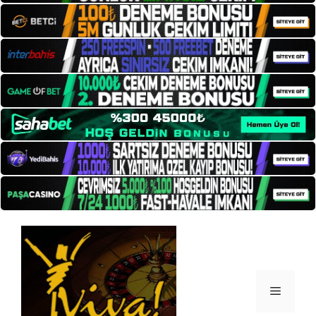
İçeriğe
atla
Menü