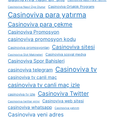
Casinoviva Nasıl Para Yatırılır
Casinoviva Ortaklık Programı
Casinoviva Nasıl Üye Olunur
Casinoviva para yatırma
Casinoviva para çekme
Casinoviva Promosyon
casinoviva promosyon kodu
Casinoviva sitesi
Casinoviva promosyonları
Casinoviva sosyal medya
Casinoviva Slot Makineleri
Casinoviva Spor Bahisleri
Casinoviva tv
casinoviva telegram
casinoviva tv canli maç
casinoviva tv canli maç izle
Casinoviva Twitter
casinoviva tv izle
Casinoviva web sitesi
Casinoviva twitter girişi
casinoviva whatsapp
Casinoviva yatırım
Casinoviva yeni adres