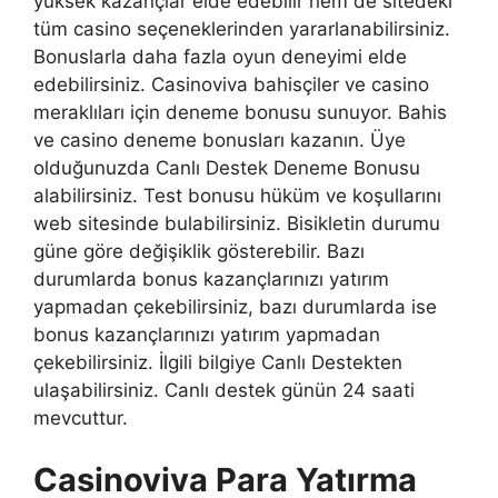
yüksek kazançlar elde edebilir hem de sitedeki
tüm casino seçeneklerinden yararlanabilirsiniz.
Bonuslarla daha fazla oyun deneyimi elde
edebilirsiniz. Casinoviva bahisçiler ve casino
meraklıları için deneme bonusu sunuyor. Bahis
ve casino deneme bonusları kazanın. Üye
olduğunuzda Canlı Destek Deneme Bonusu
alabilirsiniz. Test bonusu hüküm ve koşullarını
web sitesinde bulabilirsiniz. Bisikletin durumu
güne göre değişiklik gösterebilir. Bazı
durumlarda bonus kazançlarınızı yatırım
yapmadan çekebilirsiniz, bazı durumlarda ise
bonus kazançlarınızı yatırım yapmadan
çekebilirsiniz. İlgili bilgiye Canlı Destekten
ulaşabilirsiniz. Canlı destek günün 24 saati
mevcuttur.
Casinoviva Para Yatırma