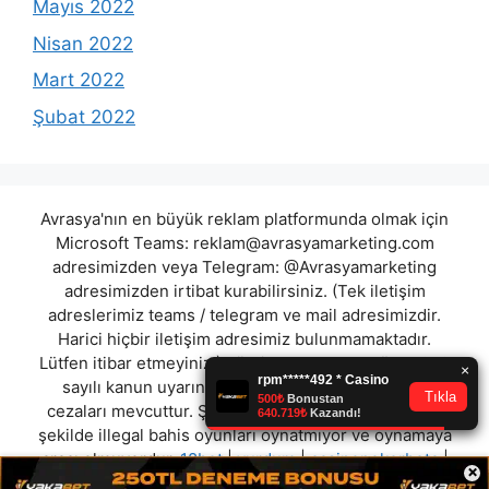
Mayıs 2022
Nisan 2022
Mart 2022
Şubat 2022
Avrasya'nın en büyük reklam platformunda olmak için
Microsoft Teams:
reklam@avrasyamarketing.com
adresimizden veya Telegram: @Avrasyamarketing
adresimizden irtibat kurabilirsiniz. (Tek iletişim
adreslerimiz teams / telegram ve mail adresimizdir.
Harici hiçbir iletişim adresimiz bulunmamaktadır.
Lütfen itibar etmeyiniz.) Türkiye yasalarına göre 7258
sayılı kanun uyarınca yasa dışı bahis oynamanın
cezaları mevcuttur. Şu an bulunduğunuz site hiç bir
şekilde illegal bahis oyunları oynatmıyor ve oynamaya
aracı olmuyordur.
18bet
|
vurdum
|
casinopokerbeta
|
×
rekorbet
|
betvadi
|
nilobet
|
betvakti
|
casinopol
"