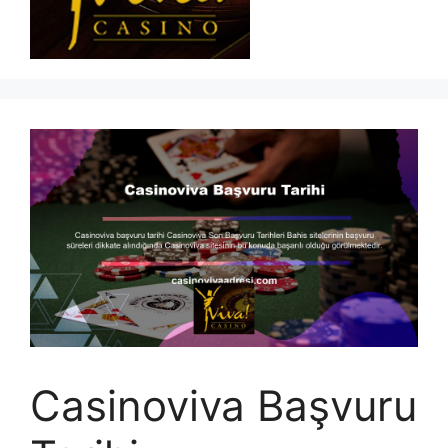
Casinoviva Başvuru