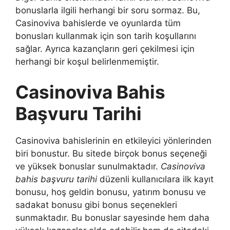
bonuslarla ilgili herhangi bir soru sormaz. Bu,
Casinoviva bahislerde ve oyunlarda tüm
bonusları kullanmak için son tarih koşullarını
sağlar. Ayrıca kazançların geri çekilmesi için
herhangi bir koşul belirlenmemiştir.
Casinoviva Bahis
Başvuru Tarihi
Casinoviva bahislerinin en etkileyici yönlerinden
biri bonustur. Bu sitede birçok bonus seçeneği
ve yüksek bonuslar sunulmaktadır.
Casinoviva
bahis başvuru tarihi
düzenli kullanıcılara ilk kayıt
bonusu, hoş geldin bonusu, yatırım bonusu ve
sadakat bonusu gibi bonus seçenekleri
sunmaktadır. Bu bonuslar sayesinde hem daha