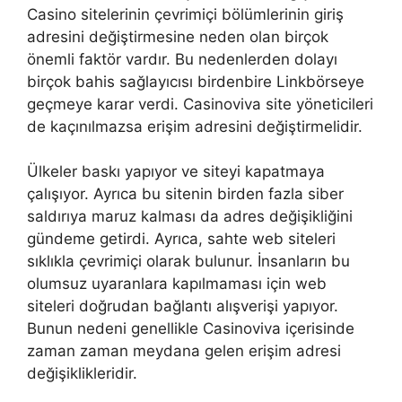
Casino sitelerinin çevrimiçi bölümlerinin giriş
adresini değiştirmesine neden olan birçok
önemli faktör vardır. Bu nedenlerden dolayı
birçok bahis sağlayıcısı birdenbire Linkbörseye
geçmeye karar verdi. Casinoviva site yöneticileri
de kaçınılmazsa erişim adresini değiştirmelidir.
Ülkeler baskı yapıyor ve siteyi kapatmaya
çalışıyor. Ayrıca bu sitenin birden fazla siber
saldırıya maruz kalması da adres değişikliğini
gündeme getirdi. Ayrıca, sahte web siteleri
sıklıkla çevrimiçi olarak bulunur. İnsanların bu
olumsuz uyaranlara kapılmaması için web
siteleri doğrudan bağlantı alışverişi yapıyor.
Bunun nedeni genellikle Casinoviva içerisinde
zaman zaman meydana gelen erişim adresi
değişiklikleridir.