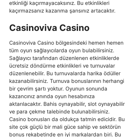
etkinliği kaçırmayacaksınız. Bu etkinlikleri
kaçırmazsanız kazanma şansınız artacaktır.
Casinoviva Casino
Casinoviva Casino bölgesindeki hemen hemen
tüm oyun sağlayıcılarda oyun bulabilirsiniz.
Sağlayıcı tarafından düzenlenen etkinliklerde
ücretsiz döndürme etkinlikleri ve turnuvalar
düzenlenebilir. Bu turnuvalarda harika ödüller
kazanabilirsiniz. Turnuva bonuslarının herhangi
bir çevrim şartı yoktur. Oyunun sonunda
kazancınız anında oyun hesabınıza
aktarılacaktır. Bahis oynayabilir, slot oynayabilir
ve para çekme talebinde bulunabilirsiniz.
Casino bonusları da oldukça tatmin edicidir. Bu
site çok güçlü bir mali güce sahip ve sektörün
bonus rekabetinde en iyi markalardan biri. Bu