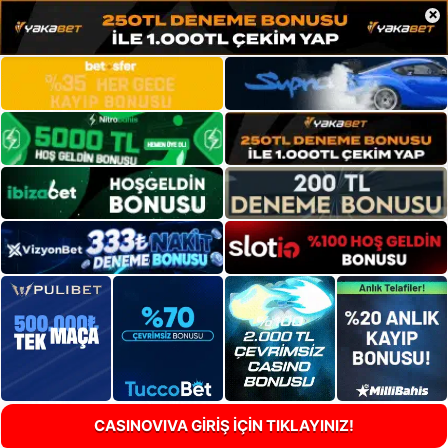
×
CASINOVIVA GİRİŞ İÇİN TIKLAYINIZ!