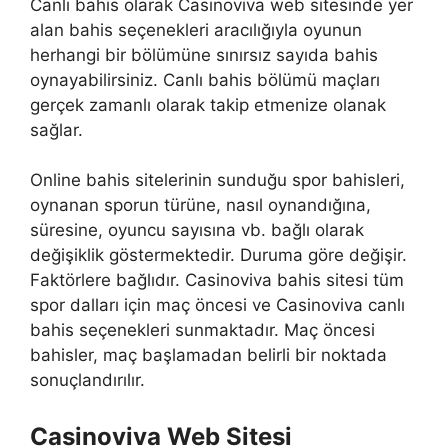
Canlı bahis olarak Casinoviva web sitesinde yer
alan bahis seçenekleri aracılığıyla oyunun
herhangi bir bölümüne sınırsız sayıda bahis
oynayabilirsiniz. Canlı bahis bölümü maçları
gerçek zamanlı olarak takip etmenize olanak
sağlar.
Online bahis sitelerinin sunduğu spor bahisleri,
oynanan sporun türüne, nasıl oynandığına,
süresine, oyuncu sayısına vb. bağlı olarak
değişiklik göstermektedir. Duruma göre değişir.
Faktörlere bağlıdır. Casinoviva bahis sitesi tüm
spor dalları için maç öncesi ve Casinoviva canlı
bahis seçenekleri sunmaktadır. Maç öncesi
bahisler, maç başlamadan belirli bir noktada
sonuçlandırılır.
Casinoviva Web Sitesi