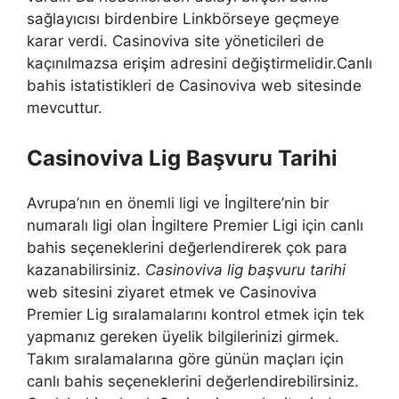
sağlayıcısı birdenbire Linkbörseye geçmeye
karar verdi. Casinoviva site yöneticileri de
kaçınılmazsa erişim adresini değiştirmelidir.Canlı
bahis istatistikleri de Casinoviva web sitesinde
mevcuttur.
Casinoviva Lig Başvuru Tarihi
Avrupa’nın en önemli ligi ve İngiltere’nin bir
numaralı ligi olan İngiltere Premier Ligi için canlı
bahis seçeneklerini değerlendirerek çok para
kazanabilirsiniz.
Casinoviva lig başvuru tarihi
web sitesini ziyaret etmek ve Casinoviva
Premier Lig sıralamalarını kontrol etmek için tek
yapmanız gereken üyelik bilgilerinizi girmek.
Takım sıralamalarına göre günün maçları için
canlı bahis seçeneklerini değerlendirebilirsiniz.