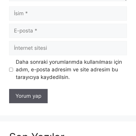
İsim
E-
posta
İnternet
sitesi
Daha sonraki yorumlarımda kullanılması için
adım, e-posta adresim ve site adresim bu
tarayıcıya kaydedilsin.