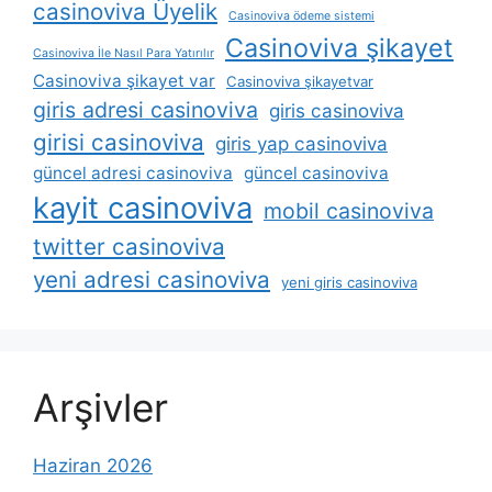
casinoviva Üyelik
Casinoviva ödeme sistemi
Casinoviva şikayet
Casinoviva İle Nasıl Para Yatırılır
Casinoviva şikayet var
Casinoviva şikayetvar
giris adresi casinoviva
giris casinoviva
girisi casinoviva
giris yap casinoviva
güncel adresi casinoviva
güncel casinoviva
kayit casinoviva
mobil casinoviva
twitter casinoviva
yeni adresi casinoviva
yeni giris casinoviva
Arşivler
Haziran 2026