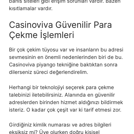
bahis siteleri gibi erişim sorunları vardır. Bazen
kısıtlamalar vardır.
Casinoviva Güvenilir Para
Çekme İşlemleri
Bir çok çekim tüyosu var ve insanların bu adresi
sevmesinin en önemli nedenlerinden biri de bu.
Casinoviva piyango tekniğine baktıktan sonra
dilerseniz süreci değerlendirelim.
Herhangi bir teknolojiyi seçerek para çekme
talebinizi iletebilirsiniz. Alanında en güvenilir
adreslerden birinden hizmet aldığınızı bildirmek
isteriz. O kadar çok çeşit var ki tarif etmesi zor.
Girdiğiniz kimlik numarası ve adres bilgileri
eksiksiz mi? Üye olurken doğru kişisel