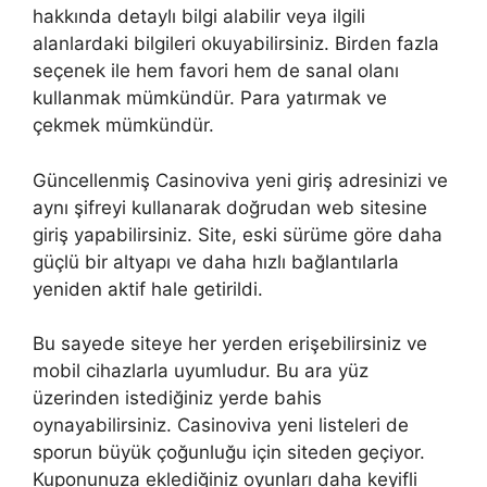
hakkında detaylı bilgi alabilir veya ilgili
alanlardaki bilgileri okuyabilirsiniz. Birden fazla
seçenek ile hem favori hem de sanal olanı
kullanmak mümkündür. Para yatırmak ve
çekmek mümkündür.
Güncellenmiş Casinoviva yeni giriş adresinizi ve
aynı şifreyi kullanarak doğrudan web sitesine
giriş yapabilirsiniz. Site, eski sürüme göre daha
güçlü bir altyapı ve daha hızlı bağlantılarla
yeniden aktif hale getirildi.
Bu sayede siteye her yerden erişebilirsiniz ve
mobil cihazlarla uyumludur. Bu ara yüz
üzerinden istediğiniz yerde bahis
oynayabilirsiniz. Casinoviva yeni listeleri de
sporun büyük çoğunluğu için siteden geçiyor.
Kuponunuza eklediğiniz oyunları daha keyifli