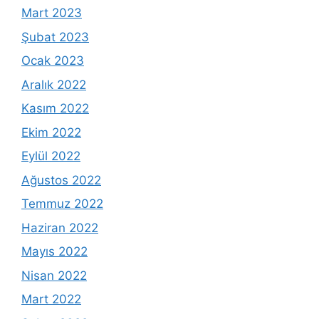
Mart 2023
Şubat 2023
Ocak 2023
Aralık 2022
Kasım 2022
Ekim 2022
Eylül 2022
Ağustos 2022
Temmuz 2022
Haziran 2022
Mayıs 2022
Nisan 2022
Mart 2022