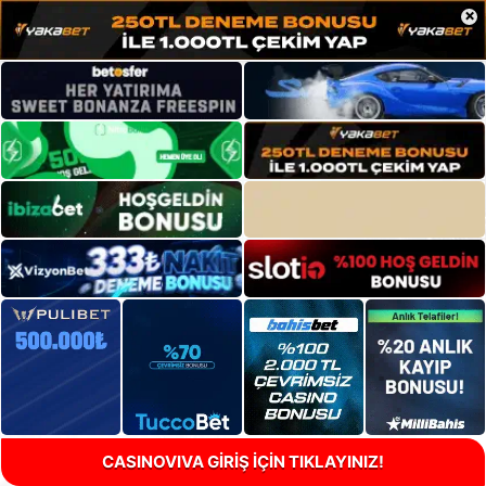
×
CASINOVIVA GİRİŞ İÇİN TIKLAYINIZ!