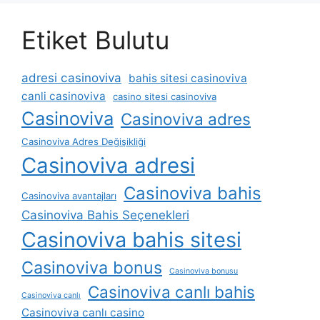
Etiket Bulutu
adresi casinoviva
bahis sitesi casinoviva
canli casinoviva
casino sitesi casinoviva
Casinoviva
Casinoviva adres
Casinoviva Adres Değişikliği
Casinoviva adresi
Casinoviva bahis
Casinoviva avantajları
Casinoviva Bahis Seçenekleri
Casinoviva bahis sitesi
Casinoviva bonus
Casinoviva bonusu
Casinoviva canlı bahis
Casinoviva canlı
Casinoviva canlı casino