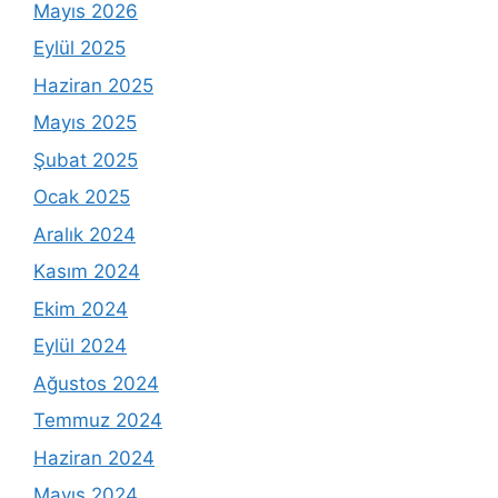
Mayıs 2026
Eylül 2025
Haziran 2025
Mayıs 2025
Şubat 2025
Ocak 2025
Aralık 2024
Kasım 2024
Ekim 2024
Eylül 2024
Ağustos 2024
Temmuz 2024
Haziran 2024
Mayıs 2024