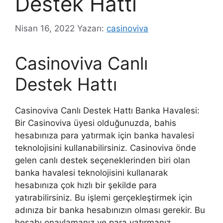
Destek Hattı
Nisan 16, 2022
Yazarı:
casinoviva
Casinoviva Canlı
Destek Hattı
Casinoviva Canlı Destek Hattı Banka Havalesi:
Bir Casinoviva üyesi olduğunuzda, bahis
hesabınıza para yatırmak için banka havalesi
teknolojisini kullanabilirsiniz. Casinoviva önde
gelen canlı destek seçeneklerinden biri olan
banka havalesi teknolojisini kullanarak
hesabınıza çok hızlı bir şekilde para
yatırabilirsiniz. Bu işlemi gerçekleştirmek için
adınıza bir banka hesabınızın olması gerekir. Bu
hesabı onaylamanız ve para yatırmanız