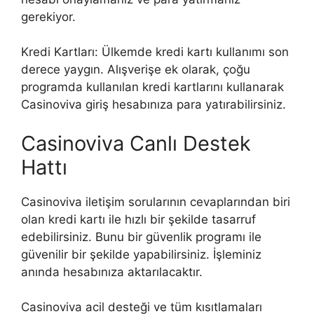
gerekiyor.
Kredi Kartları: Ülkemde kredi kartı kullanımı son
derece yaygın. Alışverişe ek olarak, çoğu
programda kullanılan kredi kartlarını kullanarak
Casinoviva giriş hesabınıza para yatırabilirsiniz.
Casinoviva Canlı Destek
Hattı
Casinoviva iletişim sorularının cevaplarından biri
olan kredi kartı ile hızlı bir şekilde tasarruf
edebilirsiniz. Bunu bir güvenlik programı ile
güvenilir bir şekilde yapabilirsiniz. İşleminiz
anında hesabınıza aktarılacaktır.
Casinoviva acil desteği ve tüm kısıtlamaları