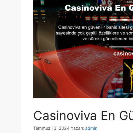
Casinoviva En Güv
Temmuz 13, 2024
Yazarı:
admin