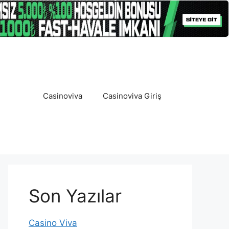
Casinoviva
Casinoviva Giriş
Son Yazılar
Casino Viva