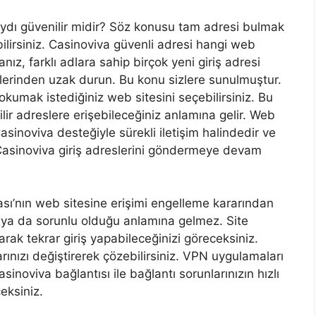
aydı güvenilir midir? Söz konusu tam adresi bulmak
ilirsiniz. Casinoviva güvenli adresi hangi web
ız, farklı adlara sahip birçok yeni giriş adresi
erinden uzak durun. Bu konu sizlere sunulmuştur.
okumak istediğiniz web sitesini seçebilirsiniz. Bu
ilir adreslere erişebileceğiniz anlamına gelir. Web
 Casinoviva desteğiyle sürekli iletişim halindedir ve
i Casinoviva giriş adreslerini göndermeye devam
ası’nın web sitesine erişimi engelleme kararından
ya da sorunlu olduğu anlamına gelmez. Site
ak tekrar giriş yapabileceğinizi göreceksiniz.
rınızı değiştirerek çözebilirsiniz. VPN uygulamaları
asinoviva bağlantısı ile bağlantı sorunlarınızın hızlı
eksiniz.