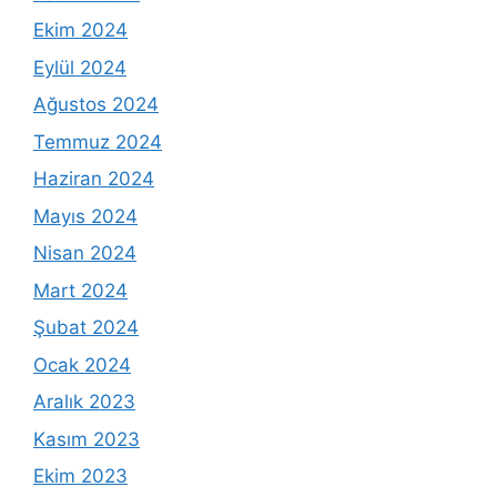
Ekim 2024
Eylül 2024
Ağustos 2024
Temmuz 2024
Haziran 2024
Mayıs 2024
Nisan 2024
Mart 2024
Şubat 2024
Ocak 2024
Aralık 2023
Kasım 2023
Ekim 2023