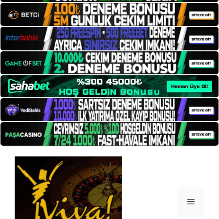
İçeriğe
atla
Menü