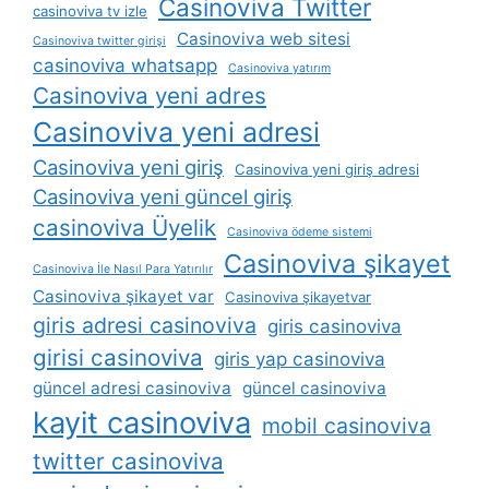
Casinoviva Twitter
casinoviva tv izle
Casinoviva web sitesi
Casinoviva twitter girişi
casinoviva whatsapp
Casinoviva yatırım
Casinoviva yeni adres
Casinoviva yeni adresi
Casinoviva yeni giriş
Casinoviva yeni giriş adresi
Casinoviva yeni güncel giriş
casinoviva Üyelik
Casinoviva ödeme sistemi
Casinoviva şikayet
Casinoviva İle Nasıl Para Yatırılır
Casinoviva şikayet var
Casinoviva şikayetvar
giris adresi casinoviva
giris casinoviva
girisi casinoviva
giris yap casinoviva
güncel adresi casinoviva
güncel casinoviva
kayit casinoviva
mobil casinoviva
twitter casinoviva