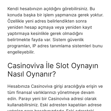
Kendi hesabınızın açıldığını görebilirsiniz. Bu
konuda başka bir işlem yapmanıza gerek yoktur.
Özellikle yeni adres belirlendikten sonra
yeniden hesap açmaya veya yeniden kayıt
yaptırmaya kesinlikle gerek olmadığını
belirtmekte fayda var. Sistem güvenlik
programları, IP adres tanımlama sistemleri bunu
engelleyebilir.
Casinoviva İle Slot Oynayın
Nasıl Oynanır?
Hesabınıza Casinoviva girişi aracılığıyla erişin ve
tüm finansal varlıklarınızı yönetmeye devam
edin. Parayı yeni bir Casinoviva adresi olarak
kullanabilirsiniz. Eski adresten kapatılan adrese