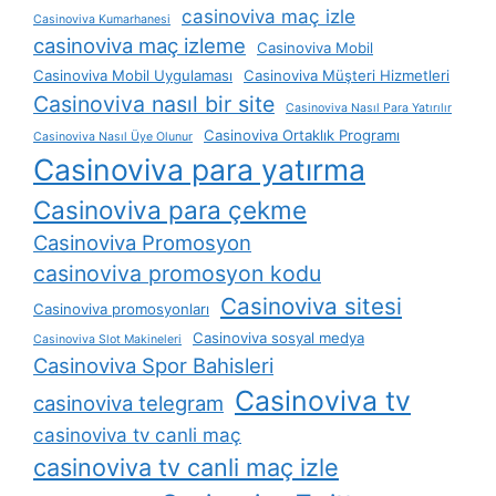
casinoviva maç izle
Casinoviva Kumarhanesi
casinoviva maç izleme
Casinoviva Mobil
Casinoviva Mobil Uygulaması
Casinoviva Müşteri Hizmetleri
Casinoviva nasıl bir site
Casinoviva Nasıl Para Yatırılır
Casinoviva Ortaklık Programı
Casinoviva Nasıl Üye Olunur
Casinoviva para yatırma
Casinoviva para çekme
Casinoviva Promosyon
casinoviva promosyon kodu
Casinoviva sitesi
Casinoviva promosyonları
Casinoviva sosyal medya
Casinoviva Slot Makineleri
Casinoviva Spor Bahisleri
Casinoviva tv
casinoviva telegram
casinoviva tv canli maç
casinoviva tv canli maç izle