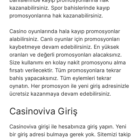
kazanabilirsiniz. Spor bahislerinde kayıp
promosyonlarına hak kazanabilirsiniz.
Casino oyunlarında hala kayıp promosyonlar
alabilirsiniz. Canlı oyunlar için promosyonları
kaybetmeye devam edebilirsiniz. En yüksek
oranları ve değerli promosyonları alacaksınız.
Size kullanımı en kolay nakit promosyonu alma
fırsatı verilecektir. Tüm promosyonlara tekrar
bahis yapacaksınız. Tüm eylemleri tekrar
oynatın. Her promosyon ile yeni giriş adresinizle
ücretsiz kazanmaya devam edebilirsiniz.
Casinoviva Giriş
Casinoviva girişi ile hesabınıza giriş yapın. Yeni
bir giriş adresi bulmaya gerek yok. Sitemizi takip