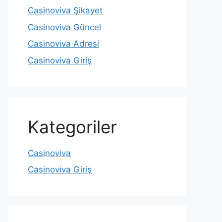
Casinoviva Şikayet
Casinoviva Güncel
Casinoviva Adresi
Casinoviva Giriş
Kategoriler
Casinoviva
Casinoviva Giriş