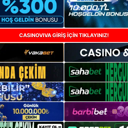
CASINOVIVA GİRİŞ İÇİN TIKLAYINIZ!