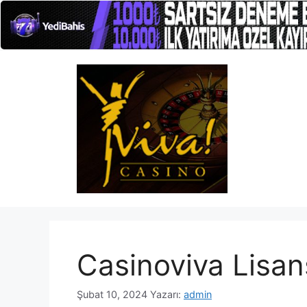
İçeriğe
atla
Casinoviva Lisan
Şubat 10, 2024
Yazarı:
admin