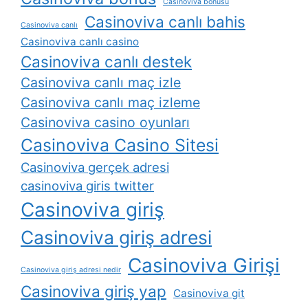
Casinoviva bonusu
Casinoviva canlı bahis
Casinoviva canlı
Casinoviva canlı casino
Casinoviva canlı destek
Casinoviva canlı maç izle
Casinoviva canlı maç izleme
Casinoviva casino oyunları
Casinoviva Casino Sitesi
Casinoviva gerçek adresi
casinoviva giris twitter
Casinoviva giriş
Casinoviva giriş adresi
Casinoviva Girişi
Casinoviva giriş adresi nedir
Casinoviva giriş yap
Casinoviva git