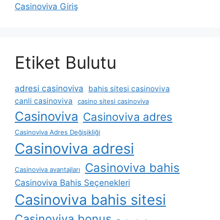
Casinoviva Giriş
Etiket Bulutu
adresi casinoviva
bahis sitesi casinoviva
canli casinoviva
casino sitesi casinoviva
Casinoviva
Casinoviva adres
Casinoviva Adres Değişikliği
Casinoviva adresi
Casinoviva bahis
Casinoviva avantajları
Casinoviva Bahis Seçenekleri
Casinoviva bahis sitesi
Casinoviva bonus