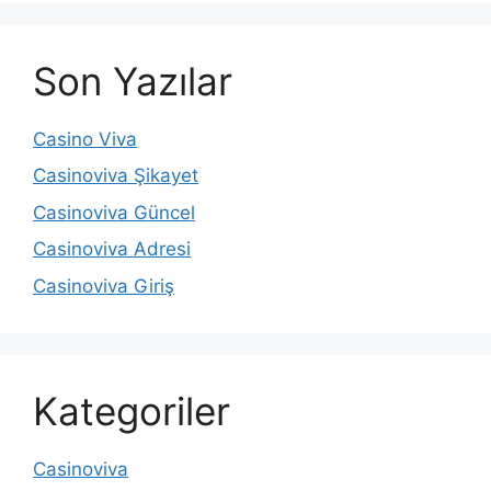
Son Yazılar
Casino Viva
Casinoviva Şikayet
Casinoviva Güncel
Casinoviva Adresi
Casinoviva Giriş
Kategoriler
Casinoviva