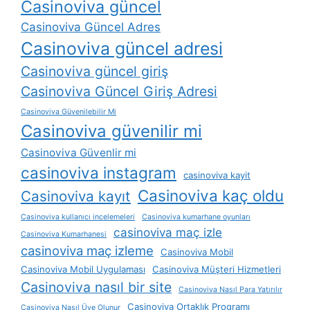
Casinoviva güncel
Casinoviva Güncel Adres
Casinoviva güncel adresi
Casinoviva güncel giriş
Casinoviva Güncel Giriş Adresi
Casinoviva Güvenilebilir Mi
Casinoviva güvenilir mi
Casinoviva Güvenlir mi
casinoviva instagram
casinoviva kayit
Casinoviva kaç oldu
Casinoviva kayıt
Casinoviva kullanıcı incelemeleri
Casinoviva kumarhane oyunları
casinoviva maç izle
Casinoviva Kumarhanesi
casinoviva maç izleme
Casinoviva Mobil
Casinoviva Mobil Uygulaması
Casinoviva Müşteri Hizmetleri
Casinoviva nasıl bir site
Casinoviva Nasıl Para Yatırılır
Casinoviva Ortaklık Programı
Casinoviva Nasıl Üye Olunur