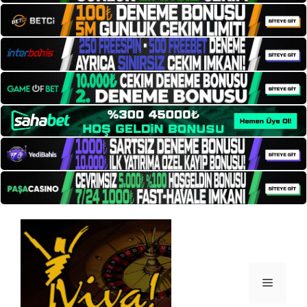
İçeriğe
atla
Menü