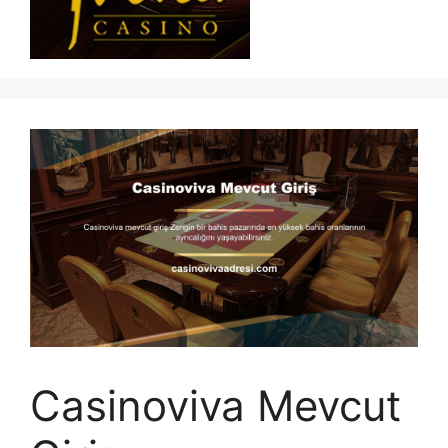
Casinoviva Mevcut