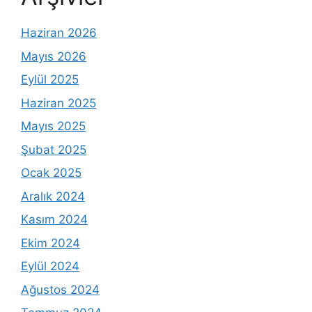
Haziran 2026
Mayıs 2026
Eylül 2025
Haziran 2025
Mayıs 2025
Şubat 2025
Ocak 2025
Aralık 2024
Kasım 2024
Ekim 2024
Eylül 2024
Ağustos 2024