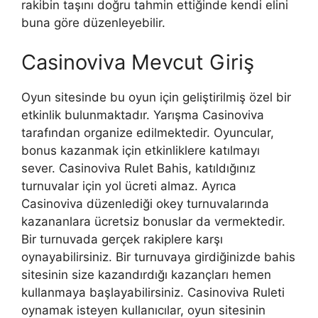
rakibin taşını doğru tahmin ettiğinde kendi elini
buna göre düzenleyebilir.
Casinoviva Mevcut Giriş
Oyun sitesinde bu oyun için geliştirilmiş özel bir
etkinlik bulunmaktadır. Yarışma Casinoviva
tarafından organize edilmektedir. Oyuncular,
bonus kazanmak için etkinliklere katılmayı
sever. Casinoviva Rulet Bahis, katıldığınız
turnuvalar için yol ücreti almaz. Ayrıca
Casinoviva düzenlediği okey turnuvalarında
kazananlara ücretsiz bonuslar da vermektedir.
Bir turnuvada gerçek rakiplere karşı
oynayabilirsiniz. Bir turnuvaya girdiğinizde bahis
sitesinin size kazandırdığı kazançları hemen
kullanmaya başlayabilirsiniz. Casinoviva Ruleti
oynamak isteyen kullanıcılar, oyun sitesinin