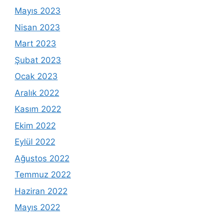
Mayıs 2023
Nisan 2023
Mart 2023
Şubat 2023
Ocak 2023
Aralık 2022
Kasım 2022
Ekim 2022
Eylül 2022
Ağustos 2022
Temmuz 2022
Haziran 2022
Mayıs 2022