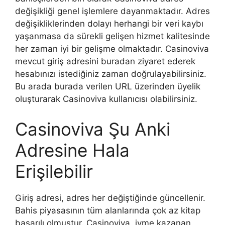
değişikliği genel işlemlere dayanmaktadır. Adres
değişikliklerinden dolayı herhangi bir veri kaybı
yaşanmasa da sürekli gelişen hizmet kalitesinde
her zaman iyi bir gelişme olmaktadır. Casinoviva
mevcut giriş adresini buradan ziyaret ederek
hesabınızı istediğiniz zaman doğrulayabilirsiniz.
Bu arada burada verilen URL üzerinden üyelik
oluşturarak Casinoviva kullanıcısı olabilirsiniz.
Casinoviva Şu Anki
Adresine Hala
Erişilebilir
Giriş adresi, adres her değiştiğinde güncellenir.
Bahis piyasasının tüm alanlarında çok az kitap
başarılı olmuştur. Casinoviva, ivme kazanan