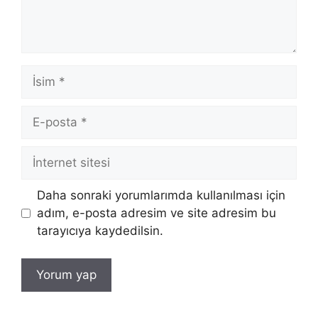
İsim
E-
posta
İnternet
sitesi
Daha sonraki yorumlarımda kullanılması için
adım, e-posta adresim ve site adresim bu
tarayıcıya kaydedilsin.