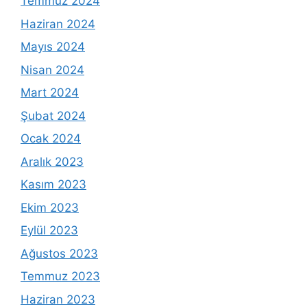
Temmuz 2024
Haziran 2024
Mayıs 2024
Nisan 2024
Mart 2024
Şubat 2024
Ocak 2024
Aralık 2023
Kasım 2023
Ekim 2023
Eylül 2023
Ağustos 2023
Temmuz 2023
Haziran 2023