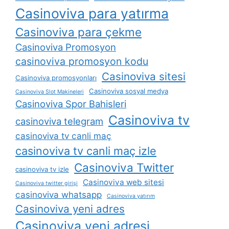
Casinoviva para yatırma
Casinoviva para çekme
Casinoviva Promosyon
casinoviva promosyon kodu
Casinoviva sitesi
Casinoviva promosyonları
Casinoviva sosyal medya
Casinoviva Slot Makineleri
Casinoviva Spor Bahisleri
Casinoviva tv
casinoviva telegram
casinoviva tv canli maç
casinoviva tv canli maç izle
Casinoviva Twitter
casinoviva tv izle
Casinoviva web sitesi
Casinoviva twitter girişi
casinoviva whatsapp
Casinoviva yatırım
Casinoviva yeni adres
Casinoviva yeni adresi