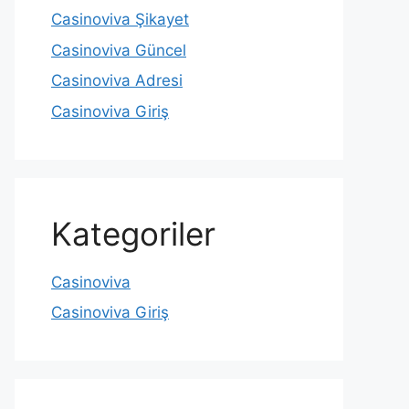
Casinoviva Şikayet
Casinoviva Güncel
Casinoviva Adresi
Casinoviva Giriş
Kategoriler
Casinoviva
Casinoviva Giriş