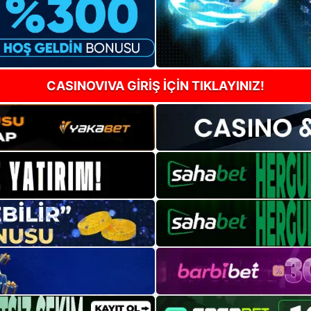
CASINOVIVA GİRİŞ İÇİN TIKLAYINIZ!