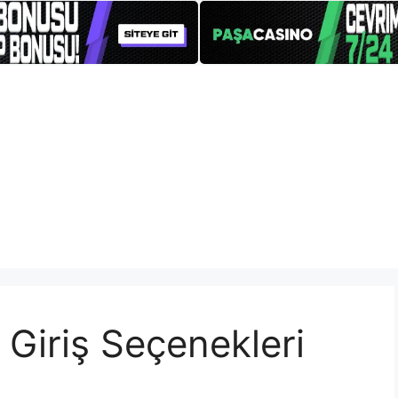
 Giriş Seçenekleri