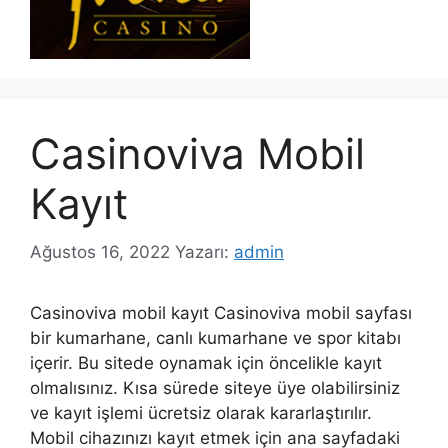
Casinoviva Mobil
Kayıt
Ağustos 16, 2022
Yazarı:
admin
Casinoviva mobil kayıt Casinoviva mobil sayfası
bir kumarhane, canlı kumarhane ve spor kitabı
içerir. Bu sitede oynamak için öncelikle kayıt
olmalısınız. Kısa sürede siteye üye olabilirsiniz
ve kayıt işlemi ücretsiz olarak kararlaştırılır.
Mobil cihazınızı kayıt etmek için ana sayfadaki