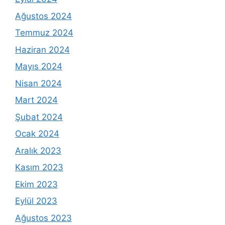
Ağustos 2024
Temmuz 2024
Haziran 2024
Mayıs 2024
Nisan 2024
Mart 2024
Şubat 2024
Ocak 2024
Aralık 2023
Kasım 2023
Ekim 2023
Eylül 2023
Ağustos 2023