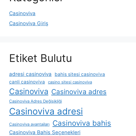
Casinoviva
Casinoviva Giriş
Etiket Bulutu
adresi casinoviva
bahis sitesi casinoviva
canli casinoviva
casino sitesi casinoviva
Casinoviva
Casinoviva adres
Casinoviva Adres Değişikliği
Casinoviva adresi
Casinoviva bahis
Casinoviva avantajları
Casinoviva Bahis Seçenekleri