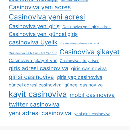
Casinoviva yeni adres
Casinoviva yeni adresi
Casinoviva yeni giriş
Casinoviva yeni giriş adresi
Casinoviva yeni güncel giriş
casinoviva Üyelik
Casinoviva ödeme sistemi
Casinoviva şikayet
Casinoviva İle Nasıl Para Yatırılır
Casinoviva şikayet var
Casinoviva şikayetvar
giris adresi casinoviva
giris casinoviva
girisi casinoviva
giris yap casinoviva
güncel adresi casinoviva
güncel casinoviva
kayit casinoviva
mobil casinoviva
twitter casinoviva
yeni adresi casinoviva
yeni giris casinoviva