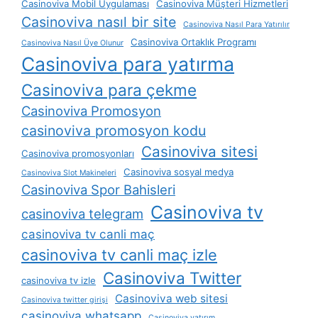
Casinoviva Mobil Uygulaması
Casinoviva Müşteri Hizmetleri
Casinoviva nasıl bir site
Casinoviva Nasıl Para Yatırılır
Casinoviva Ortaklık Programı
Casinoviva Nasıl Üye Olunur
Casinoviva para yatırma
Casinoviva para çekme
Casinoviva Promosyon
casinoviva promosyon kodu
Casinoviva sitesi
Casinoviva promosyonları
Casinoviva sosyal medya
Casinoviva Slot Makineleri
Casinoviva Spor Bahisleri
Casinoviva tv
casinoviva telegram
casinoviva tv canli maç
casinoviva tv canli maç izle
Casinoviva Twitter
casinoviva tv izle
Casinoviva web sitesi
Casinoviva twitter girişi
casinoviva whatsapp
Casinoviva yatırım