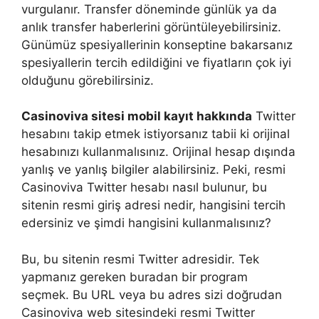
vurgulanır. Transfer döneminde günlük ya da
anlık transfer haberlerini görüntüleyebilirsiniz.
Günümüz spesiyallerinin konseptine bakarsanız
spesiyallerin tercih edildiğini ve fiyatların çok iyi
olduğunu görebilirsiniz.
Casinoviva sitesi mobil kayıt hakkında
Twitter
hesabını takip etmek istiyorsanız tabii ki orijinal
hesabınızı kullanmalısınız. Orijinal hesap dışında
yanlış ve yanlış bilgiler alabilirsiniz. Peki, resmi
Casinoviva Twitter hesabı nasıl bulunur, bu
sitenin resmi giriş adresi nedir, hangisini tercih
edersiniz ve şimdi hangisini kullanmalısınız?
Bu, bu sitenin resmi Twitter adresidir. Tek
yapmanız gereken buradan bir program
seçmek. Bu URL veya bu adres sizi doğrudan
Casinoviva web sitesindeki resmi Twitter