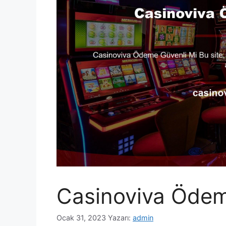
Casinoviva Ödem
Ocak 31, 2023
Yazarı:
admin