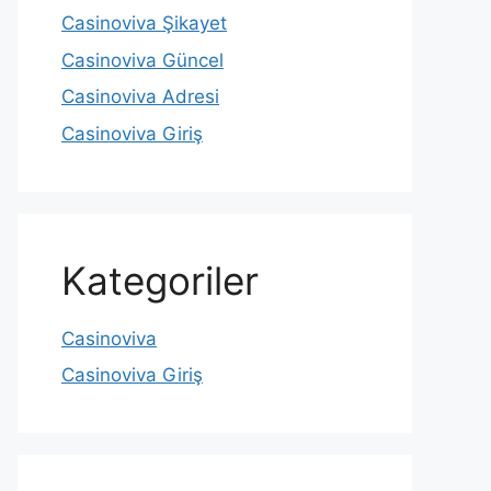
Casinoviva Şikayet
Casinoviva Güncel
Casinoviva Adresi
Casinoviva Giriş
Kategoriler
Casinoviva
Casinoviva Giriş