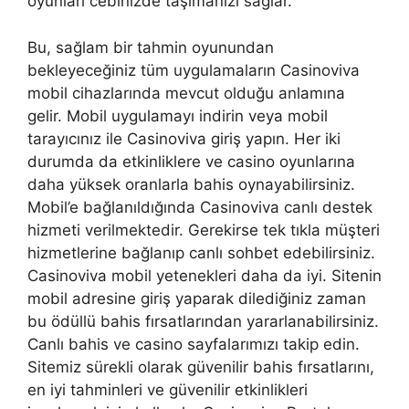
oyunları cebinizde taşımanızı sağlar.
Bu, sağlam bir tahmin oyunundan
bekleyeceğiniz tüm uygulamaların Casinoviva
mobil cihazlarında mevcut olduğu anlamına
gelir. Mobil uygulamayı indirin veya mobil
tarayıcınız ile Casinoviva giriş yapın. Her iki
durumda da etkinliklere ve casino oyunlarına
daha yüksek oranlarla bahis oynayabilirsiniz.
Mobil’e bağlanıldığında Casinoviva canlı destek
hizmeti verilmektedir. Gerekirse tek tıkla müşteri
hizmetlerine bağlanıp canlı sohbet edebilirsiniz.
Casinoviva mobil yetenekleri daha da iyi. Sitenin
mobil adresine giriş yaparak dilediğiniz zaman
bu ödüllü bahis fırsatlarından yararlanabilirsiniz.
Canlı bahis ve casino sayfalarımızı takip edin.
Sitemiz sürekli olarak güvenilir bahis fırsatlarını,
en iyi tahminleri ve güvenilir etkinlikleri