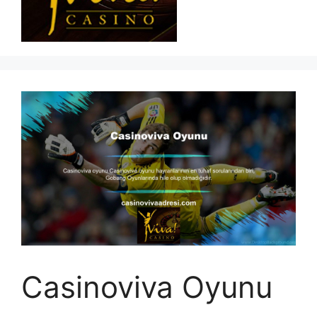
Casinoviva Oyunu