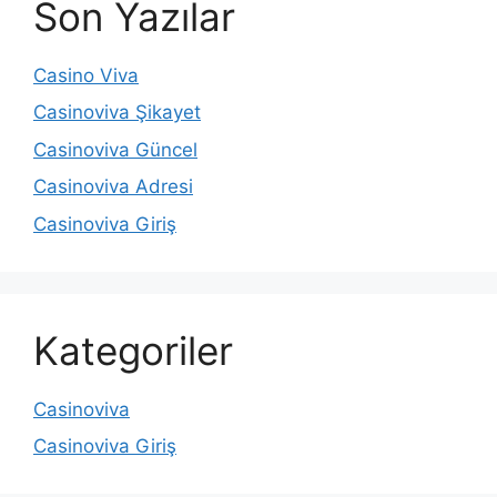
Son Yazılar
Casino Viva
Casinoviva Şikayet
Casinoviva Güncel
Casinoviva Adresi
Casinoviva Giriş
Kategoriler
Casinoviva
Casinoviva Giriş