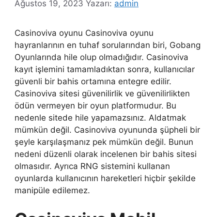
Ağustos 19, 2023
Yazarı:
admin
Casinoviva oyunu Casinoviva oyunu
hayranlarının en tuhaf sorularından biri, Gobang
Oyunlarında hile olup olmadığıdır. Casinoviva
kayıt işlemini tamamladıktan sonra, kullanıcılar
güvenli bir bahis ortamına entegre edilir.
Casinoviva sitesi güvenilirlik ve güvenilirlikten
ödün vermeyen bir oyun platformudur. Bu
nedenle sitede hile yapamazsınız. Aldatmak
mümkün değil. Casinoviva oyununda şüpheli bir
şeyle karşılaşmanız pek mümkün değil. Bunun
nedeni düzenli olarak incelenen bir bahis sitesi
olmasıdır. Ayrıca RNG sistemini kullanan
oyunlarda kullanıcının hareketleri hiçbir şekilde
manipüle edilemez.