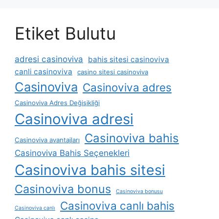
Etiket Bulutu
adresi casinoviva
bahis sitesi casinoviva
canli casinoviva
casino sitesi casinoviva
Casinoviva
Casinoviva adres
Casinoviva Adres Değişikliği
Casinoviva adresi
Casinoviva bahis
Casinoviva avantajları
Casinoviva Bahis Seçenekleri
Casinoviva bahis sitesi
Casinoviva bonus
Casinoviva bonusu
Casinoviva canlı bahis
Casinoviva canlı