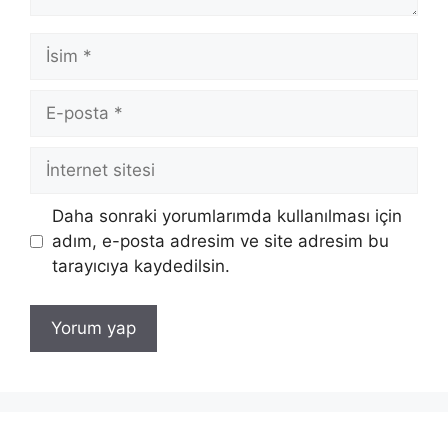
İsim
E-
posta
İnternet
sitesi
Daha sonraki yorumlarımda kullanılması için
adım, e-posta adresim ve site adresim bu
tarayıcıya kaydedilsin.