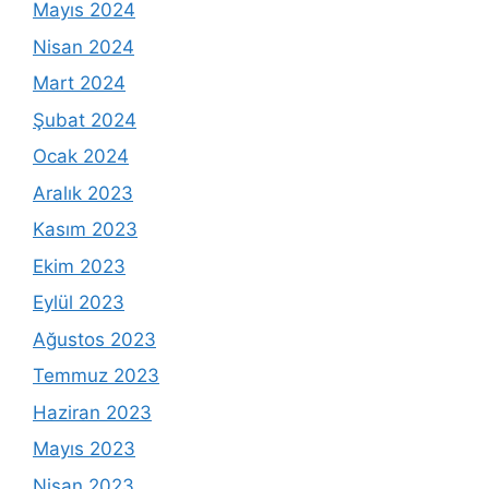
Mayıs 2024
Nisan 2024
Mart 2024
Şubat 2024
Ocak 2024
Aralık 2023
Kasım 2023
Ekim 2023
Eylül 2023
Ağustos 2023
Temmuz 2023
Haziran 2023
Mayıs 2023
Nisan 2023