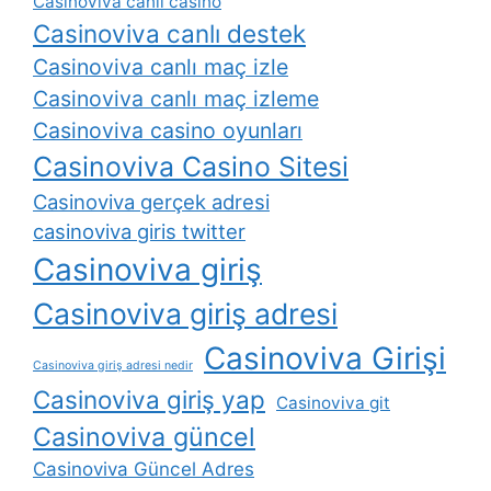
Casinoviva canlı casino
Casinoviva canlı destek
Casinoviva canlı maç izle
Casinoviva canlı maç izleme
Casinoviva casino oyunları
Casinoviva Casino Sitesi
Casinoviva gerçek adresi
casinoviva giris twitter
Casinoviva giriş
Casinoviva giriş adresi
Casinoviva Girişi
Casinoviva giriş adresi nedir
Casinoviva giriş yap
Casinoviva git
Casinoviva güncel
Casinoviva Güncel Adres