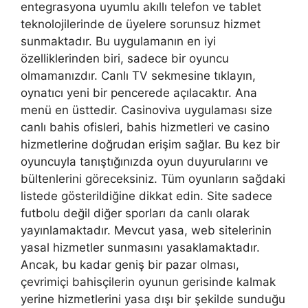
entegrasyona uyumlu akıllı telefon ve tablet
teknolojilerinde de üyelere sorunsuz hizmet
sunmaktadır. Bu uygulamanın en iyi
özelliklerinden biri, sadece bir oyuncu
olmamanızdır. Canlı TV sekmesine tıklayın,
oynatıcı yeni bir pencerede açılacaktır. Ana
menü en üsttedir. Casinoviva uygulaması size
canlı bahis ofisleri, bahis hizmetleri ve casino
hizmetlerine doğrudan erişim sağlar. Bu kez bir
oyuncuyla tanıştığınızda oyun duyurularını ve
bültenlerini göreceksiniz. Tüm oyunların sağdaki
listede gösterildiğine dikkat edin. Site sadece
futbolu değil diğer sporları da canlı olarak
yayınlamaktadır. Mevcut yasa, web sitelerinin
yasal hizmetler sunmasını yasaklamaktadır.
Ancak, bu kadar geniş bir pazar olması,
çevrimiçi bahisçilerin oyunun gerisinde kalmak
yerine hizmetlerini yasa dışı bir şekilde sunduğu