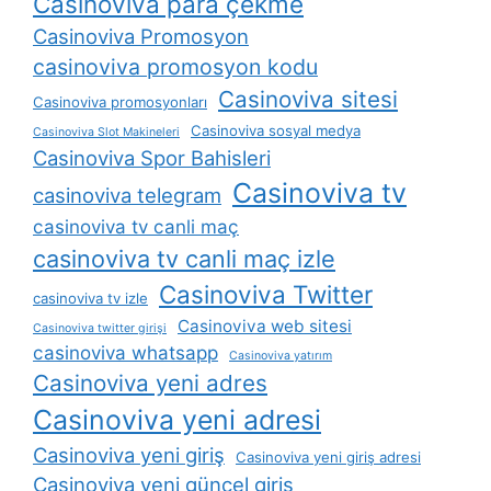
Casinoviva para çekme
Casinoviva Promosyon
casinoviva promosyon kodu
Casinoviva sitesi
Casinoviva promosyonları
Casinoviva sosyal medya
Casinoviva Slot Makineleri
Casinoviva Spor Bahisleri
Casinoviva tv
casinoviva telegram
casinoviva tv canli maç
casinoviva tv canli maç izle
Casinoviva Twitter
casinoviva tv izle
Casinoviva web sitesi
Casinoviva twitter girişi
casinoviva whatsapp
Casinoviva yatırım
Casinoviva yeni adres
Casinoviva yeni adresi
Casinoviva yeni giriş
Casinoviva yeni giriş adresi
Casinoviva yeni güncel giriş