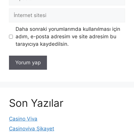
posta
İnternet
sitesi
Daha sonraki yorumlarımda kullanılması için
adım, e-posta adresim ve site adresim bu
tarayıcıya kaydedilsin.
Son Yazılar
Casino Viva
Casinoviva Şikayet