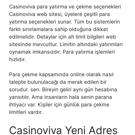
Casinoviva para yatırma ve çekme seçenekleri
Casinoviva web sitesi, üyelere çeşitli para
yatırma seçenekleri sunar. Tüm bu sistemlerin
farklı sınırlamalara sahip olduğuna dikkat
edilmelidir. Detaylar için alt limit bilgileri web
sitesinde mevcuttur. Limitin altındaki yatırımları
oynamak imkansızdır. Para yatırma işlemleri
hızlıdır.
Para çekme kapsamında online olarak nasıl
talepte bulunulacağı da merak edilen bir
sorudur. sen. Bireyin geliri aynı gün hesabına
yansıtılır. Ama insanların hala senin parana
ihtiyacı var. Kişiler için günlük para çekme
limitleri vardır.
Casinoviva Yeni Adres