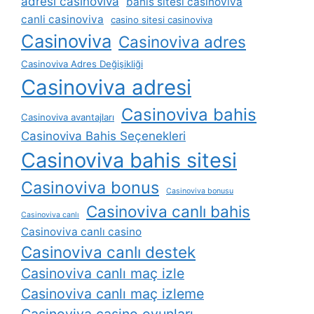
adresi casinoviva
bahis sitesi casinoviva
canli casinoviva
casino sitesi casinoviva
Casinoviva
Casinoviva adres
Casinoviva Adres Değişikliği
Casinoviva adresi
Casinoviva bahis
Casinoviva avantajları
Casinoviva Bahis Seçenekleri
Casinoviva bahis sitesi
Casinoviva bonus
Casinoviva bonusu
Casinoviva canlı bahis
Casinoviva canlı
Casinoviva canlı casino
Casinoviva canlı destek
Casinoviva canlı maç izle
Casinoviva canlı maç izleme