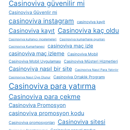
Casinoviva güvenilir mi
Casinoviva Güvenlir mi
casinoviva instagram
casinoviva kayit
Casinoviva kaç oldu
Casinoviva kayıt
Casinoviva kullanıcı incelemeleri
Casinoviva kumarhane oyunları
casinoviva maç izle
Casinoviva Kumarhanesi
casinoviva maç izleme
Casinoviva Mobil
Casinoviva Mobil Uygulaması
Casinoviva Müşteri Hizmetleri
Casinoviva nasıl bir site
Casinoviva Nasıl Para Yatırılır
Casinoviva Ortaklık Programı
Casinoviva Nasıl Üye Olunur
Casinoviva para yatırma
Casinoviva para çekme
Casinoviva Promosyon
casinoviva promosyon kodu
Casinoviva sitesi
Casinoviva promosyonları