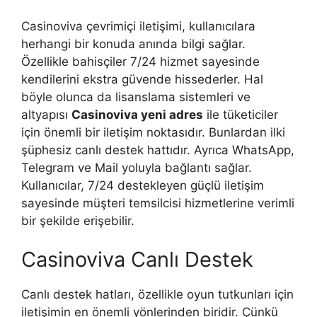
Casinoviva çevrimiçi iletişimi, kullanıcılara
herhangi bir konuda anında bilgi sağlar.
Özellikle bahisçiler 7/24 hizmet sayesinde
kendilerini ekstra güvende hissederler. Hal
böyle olunca da lisanslama sistemleri ve
altyapısı
Casinoviva yeni adres
ile tüketiciler
için önemli bir iletişim noktasıdır. Bunlardan ilki
şüphesiz canlı destek hattıdır. Ayrıca WhatsApp,
Telegram ve Mail yoluyla bağlantı sağlar.
Kullanıcılar, 7/24 destekleyen güçlü iletişim
sayesinde müşteri temsilcisi hizmetlerine verimli
bir şekilde erişebilir.
Casinoviva Canlı Destek
Canlı destek hatları, özellikle oyun tutkunları için
iletişimin en önemli yönlerinden biridir. Çünkü