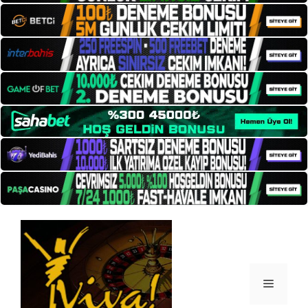
İçeriğe
atla
Menü