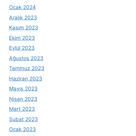
Ocak 2024
Aralık 2023
Kasım 2023
Ekim 2023
Eylül 2023
Ağustos 2023
Temmuz 2023
Haziran 2023
Mayıs 2023
Nisan 2023
Mart 2023
Şubat 2023
Ocak 2023