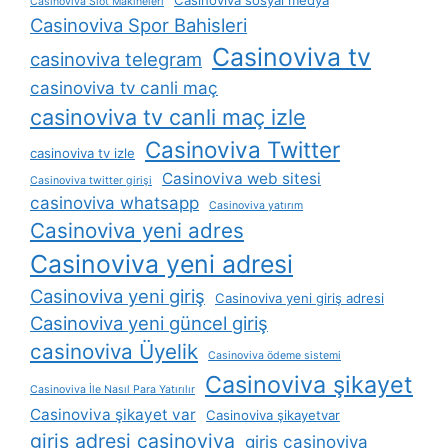
Casinoviva sosyal medya
Casinoviva Slot Makineleri
Casinoviva Spor Bahisleri
Casinoviva tv
casinoviva telegram
casinoviva tv canli maç
casinoviva tv canli maç izle
Casinoviva Twitter
casinoviva tv izle
Casinoviva web sitesi
Casinoviva twitter girişi
casinoviva whatsapp
Casinoviva yatırım
Casinoviva yeni adres
Casinoviva yeni adresi
Casinoviva yeni giriş
Casinoviva yeni giriş adresi
Casinoviva yeni güncel giriş
casinoviva Üyelik
Casinoviva ödeme sistemi
Casinoviva şikayet
Casinoviva İle Nasıl Para Yatırılır
Casinoviva şikayet var
Casinoviva şikayetvar
giris adresi casinoviva
giris casinoviva