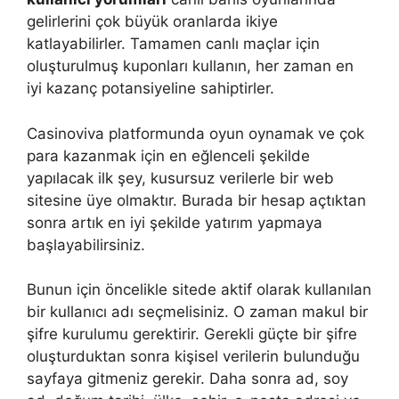
gelirlerini çok büyük oranlarda ikiye
katlayabilirler. Tamamen canlı maçlar için
oluşturulmuş kuponları kullanın, her zaman en
iyi kazanç potansiyeline sahiptirler.
Casinoviva platformunda oyun oynamak ve çok
para kazanmak için en eğlenceli şekilde
yapılacak ilk şey, kusursuz verilerle bir web
sitesine üye olmaktır. Burada bir hesap açtıktan
sonra artık en iyi şekilde yatırım yapmaya
başlayabilirsiniz.
Bunun için öncelikle sitede aktif olarak kullanılan
bir kullanıcı adı seçmelisiniz. O zaman makul bir
şifre kurulumu gerektirir. Gerekli güçte bir şifre
oluşturduktan sonra kişisel verilerin bulunduğu
sayfaya gitmeniz gerekir. Daha sonra ad, soy