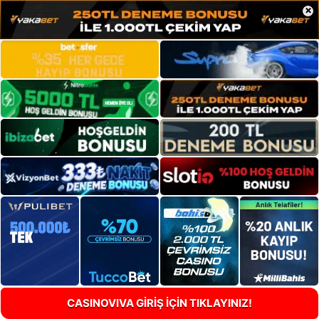
×
CASINOVIVA GİRİŞ İÇİN TIKLAYINIZ!