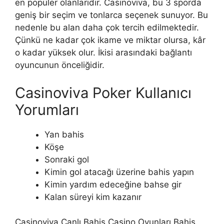
en popüler olanlarıdır. Casinoviva, bu 3 sporda
geniş bir seçim ve tonlarca seçenek sunuyor. Bu
nedenle bu alan daha çok tercih edilmektedir.
Çünkü ne kadar çok ikame ve miktar olursa, kâr
o kadar yüksek olur. İkisi arasındaki bağlantı
oyuncunun önceliğidir.
Casinoviva Poker Kullanıcı
Yorumları
Yan bahis
Köşe
Sonraki gol
Kimin gol atacağı üzerine bahis yapın
Kimin yardım edeceğine bahse gir
Kalan süreyi kim kazanır
Casinoviva Canlı Bahis Casino Oyunları Bahis