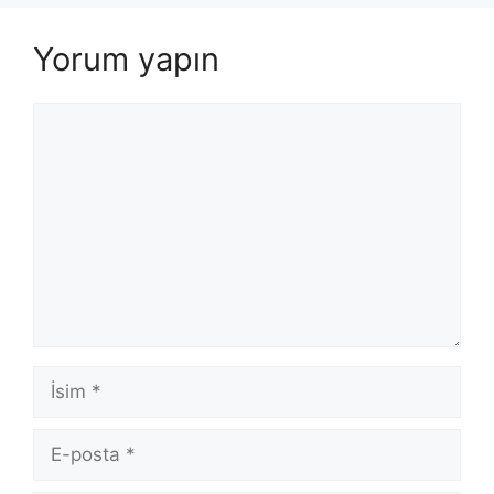
Yorum yapın
Yorum
İsim
E-
posta