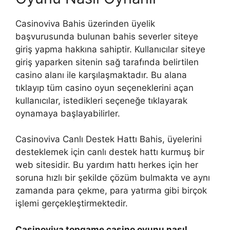
Casinoviva Bahis üzerinden üyelik
başvurusunda bulunan bahis severler siteye
giriş yapma hakkına sahiptir. Kullanıcılar siteye
giriş yaparken sitenin sağ tarafında belirtilen
casino alanı ile karşılaşmaktadır. Bu alana
tıklayıp tüm casino oyun seçeneklerini açan
kullanıcılar, istedikleri seçeneğe tıklayarak
oynamaya başlayabilirler.
Casinoviva Canlı Destek Hattı Bahis, üyelerini
desteklemek için canlı destek hattı kurmuş bir
web sitesidir. Bu yardım hattı herkes için her
soruna hızlı bir şekilde çözüm bulmakta ve aynı
zamanda para çekme, para yatırma gibi birçok
işlemi gerçekleştirmektedir.
Casinoviva topgame casino oyunu nasıl