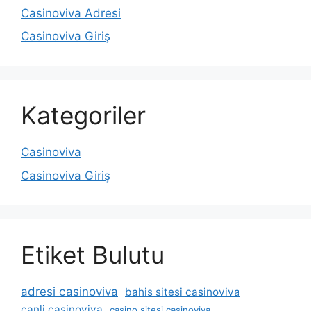
Casinoviva Adresi
Casinoviva Giriş
Kategoriler
Casinoviva
Casinoviva Giriş
Etiket Bulutu
adresi casinoviva
bahis sitesi casinoviva
canli casinoviva
casino sitesi casinoviva