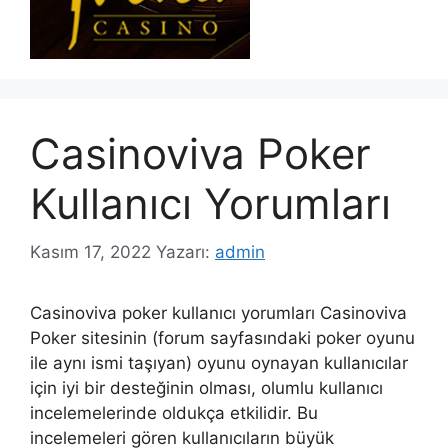
Casinoviva Poker
Kullanıcı Yorumları
Kasım 17, 2022
Yazarı:
admin
Casinoviva poker kullanıcı yorumları Casinoviva
Poker sitesinin (forum sayfasındaki poker oyunu
ile aynı ismi taşıyan) oyunu oynayan kullanıcılar
için iyi bir desteğinin olması, olumlu kullanıcı
incelemelerinde oldukça etkilidir. Bu
incelemeleri gören kullanıcıların büyük