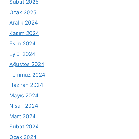
Şubat 2025
Ocak 2025
Aralık 2024
Kasım 2024
Ekim 2024
Eylül 2024
Ağustos 2024
Temmuz 2024
Haziran 2024
Mayıs 2024
Nisan 2024
Mart 2024
Şubat 2024
Ocak 2024