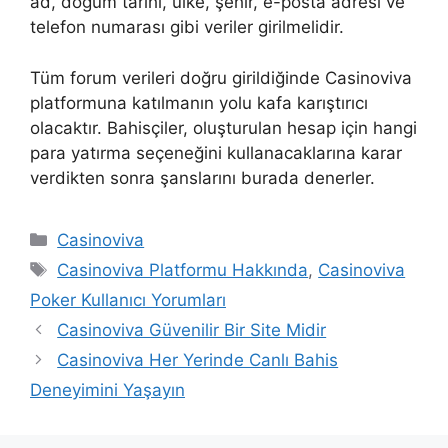
ad, doğum tarihi, ülke, şehir, e-posta adresi ve
telefon numarası gibi veriler girilmelidir.
Tüm forum verileri doğru girildiğinde Casinoviva
platformuna katılmanın yolu kafa karıştırıcı
olacaktır. Bahisçiler, oluşturulan hesap için hangi
para yatırma seçeneğini kullanacaklarına karar
verdikten sonra şanslarını burada denerler.
Kategoriler
Casinoviva
Etiketler
Casinoviva Platformu Hakkında
,
Casinoviva
Poker Kullanıcı Yorumları
Yazı
Casinoviva Güvenilir Bir Site Midir
dolaşımı
Casinoviva Her Yerinde Canlı Bahis
Deneyimini Yaşayın