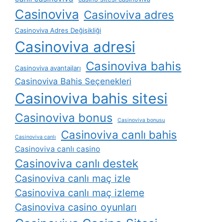
Casinoviva
Casinoviva adres
Casinoviva Adres Değişikliği
Casinoviva adresi
Casinoviva bahis
Casinoviva avantajları
Casinoviva Bahis Seçenekleri
Casinoviva bahis sitesi
Casinoviva bonus
Casinoviva bonusu
Casinoviva canlı bahis
Casinoviva canlı
Casinoviva canlı casino
Casinoviva canlı destek
Casinoviva canlı maç izle
Casinoviva canlı maç izleme
Casinoviva casino oyunları