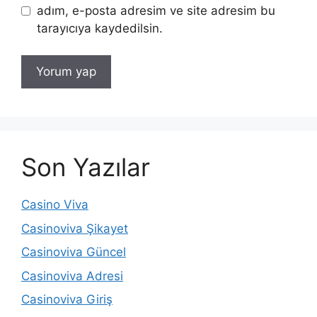
adım, e-posta adresim ve site adresim bu
tarayıcıya kaydedilsin.
Son Yazılar
Casino Viva
Casinoviva Şikayet
Casinoviva Güncel
Casinoviva Adresi
Casinoviva Giriş