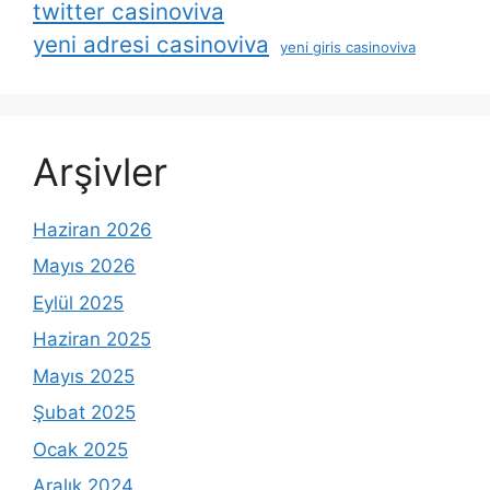
twitter casinoviva
yeni adresi casinoviva
yeni giris casinoviva
Arşivler
Haziran 2026
Mayıs 2026
Eylül 2025
Haziran 2025
Mayıs 2025
Şubat 2025
Ocak 2025
Aralık 2024