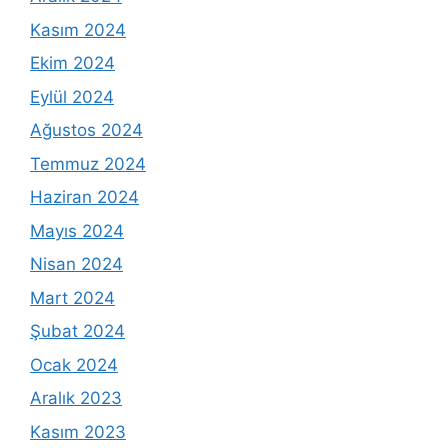
Kasım 2024
Ekim 2024
Eylül 2024
Ağustos 2024
Temmuz 2024
Haziran 2024
Mayıs 2024
Nisan 2024
Mart 2024
Şubat 2024
Ocak 2024
Aralık 2023
Kasım 2023