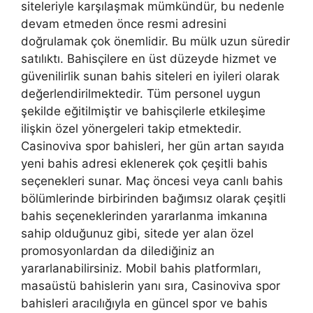
siteleriyle karşılaşmak mümkündür, bu nedenle
devam etmeden önce resmi adresini
doğrulamak çok önemlidir. Bu mülk uzun süredir
satılıktı. Bahisçilere en üst düzeyde hizmet ve
güvenilirlik sunan bahis siteleri en iyileri olarak
değerlendirilmektedir. Tüm personel uygun
şekilde eğitilmiştir ve bahisçilerle etkileşime
ilişkin özel yönergeleri takip etmektedir.
Casinoviva spor bahisleri, her gün artan sayıda
yeni bahis adresi eklenerek çok çeşitli bahis
seçenekleri sunar. Maç öncesi veya canlı bahis
bölümlerinde birbirinden bağımsız olarak çeşitli
bahis seçeneklerinden yararlanma imkanına
sahip olduğunuz gibi, sitede yer alan özel
promosyonlardan da dilediğiniz an
yararlanabilirsiniz. Mobil bahis platformları,
masaüstü bahislerin yanı sıra, Casinoviva spor
bahisleri aracılığıyla en güncel spor ve bahis