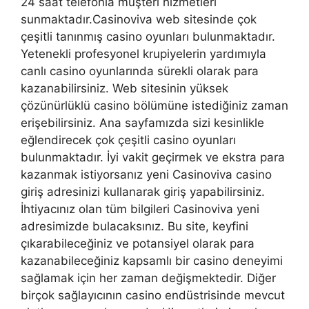
24 saat telefonla müşteri hizmetleri
sunmaktadır.Casinoviva web sitesinde çok
çeşitli tanınmış casino oyunları bulunmaktadır.
Yetenekli profesyonel krupiyelerin yardımıyla
canlı casino oyunlarında sürekli olarak para
kazanabilirsiniz. Web sitesinin yüksek
çözünürlüklü casino bölümüne istediğiniz zaman
erişebilirsiniz. Ana sayfamızda sizi kesinlikle
eğlendirecek çok çeşitli casino oyunları
bulunmaktadır. İyi vakit geçirmek ve ekstra para
kazanmak istiyorsanız yeni Casinoviva casino
giriş adresinizi kullanarak giriş yapabilirsiniz.
İhtiyacınız olan tüm bilgileri Casinoviva yeni
adresimizde bulacaksınız. Bu site, keyfini
çıkarabileceğiniz ve potansiyel olarak para
kazanabileceğiniz kapsamlı bir casino deneyimi
sağlamak için her zaman değişmektedir. Diğer
birçok sağlayıcının casino endüstrisinde mevcut