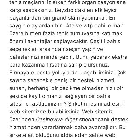
tenis maçlarını izlerken farklı organizasyonlarla
karşılaşacaksınız. Beyzboldaki en etkileyici
başarılardan biri grand slam yapmaktır. En
saygın olaylardan biri. Atp ve wtp dahil olmak
üzere birden fazla tenis turnuvasına katılmak
önemli avantajlar sağlayacaktır. Çeşitli bahis
seçenekleri arasından seçim yapın ve
bahislerinizi anında yapın. Bunu yaparak ekstra
para kazanma fırsatına sahip olursunuz.
Firmaya e-posta yoluyla da ulaşabilirsiniz. Çok
sayıda seçenekle geniş bir destek hizmeti
sunan, herhangi bir gecikme olmadan hızlı bir
şekilde kayıt olmanızı sağlayan bir bahis
sitesine rastladınız mı? Şirketin resmi adresini
web sitemizde bulabilirsiniz. Web sitemiz
üzerinden
Casinoviva diğer sporlar
canlı destek
hizmetinden yararlanmak daha avantajlıdır. Bu
şirkete ait olduğunu iddia eden sahte web