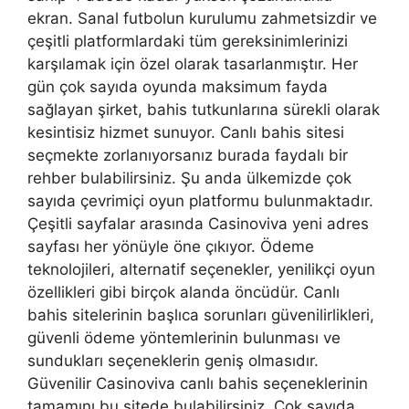
ekran. Sanal futbolun kurulumu zahmetsizdir ve
çeşitli platformlardaki tüm gereksinimlerinizi
karşılamak için özel olarak tasarlanmıştır. Her
gün çok sayıda oyunda maksimum fayda
sağlayan şirket, bahis tutkunlarına sürekli olarak
kesintisiz hizmet sunuyor. Canlı bahis sitesi
seçmekte zorlanıyorsanız burada faydalı bir
rehber bulabilirsiniz. Şu anda ülkemizde çok
sayıda çevrimiçi oyun platformu bulunmaktadır.
Çeşitli sayfalar arasında Casinoviva yeni adres
sayfası her yönüyle öne çıkıyor. Ödeme
teknolojileri, alternatif seçenekler, yenilikçi oyun
özellikleri gibi birçok alanda öncüdür. Canlı
bahis sitelerinin başlıca sorunları güvenilirlikleri,
güvenli ödeme yöntemlerinin bulunması ve
sundukları seçeneklerin geniş olmasıdır.
Güvenilir Casinoviva canlı bahis seçeneklerinin
tamamını bu sitede bulabilirsiniz. Çok sayıda