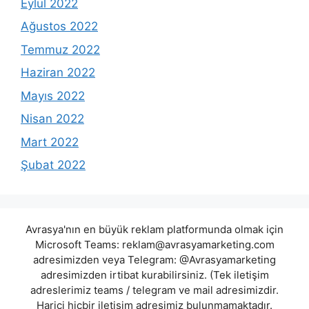
Eylül 2022
Ağustos 2022
Temmuz 2022
Haziran 2022
Mayıs 2022
Nisan 2022
Mart 2022
Şubat 2022
Avrasya'nın en büyük reklam platformunda olmak için
Microsoft Teams:
reklam@avrasyamarketing.com
adresimizden veya Telegram: @Avrasyamarketing
adresimizden irtibat kurabilirsiniz. (Tek iletişim
adreslerimiz teams / telegram ve mail adresimizdir.
Harici hiçbir iletişim adresimiz bulunmamaktadır.