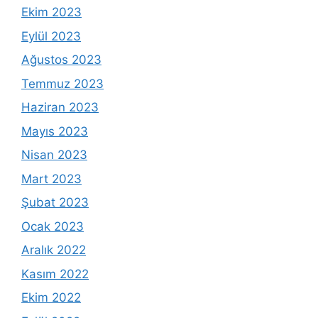
Ekim 2023
Eylül 2023
Ağustos 2023
Temmuz 2023
Haziran 2023
Mayıs 2023
Nisan 2023
Mart 2023
Şubat 2023
Ocak 2023
Aralık 2022
Kasım 2022
Ekim 2022