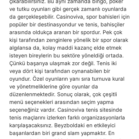
çıkarabilirsiniz. Bu aynı zamanda bingo, poker
ve tutku oyunları gibi gerçek zamanlı oyunlarda
da gerçekleşebilir. Casinoviva, spor bahisleri için
popüler bir destinasyondur ve tenis, bahisçiler
arasında oldukça aranan bir spordur. Pek çok
kişi tarafından zenginlere yönelik bir spor olarak
algılansa da, kolay maddi kazanç elde etmek
isteyen bireylerin bu sektöre yöneldiği ortada.
Çünkü başarıya ulaşmak zor değil. Tenis iki
veya dört kişi tarafından oynanabilen bir
oyundur. Özel oyunların yanı sıra turnuva kural
ve yönetmeliklerine göre oyunlar da
düzenlenmektedir. Sonuç olarak, çok çeşitli
menü seçenekleri arasından seçim yapma
seçeneğiniz vardır. Casinoviva tenis sitesinde
tenis maçlarını izlerken farklı organizasyonlarla
karşılaşacaksınız. Beyzboldaki en etkileyici
başarılardan biri grand slam yapmaktır. En