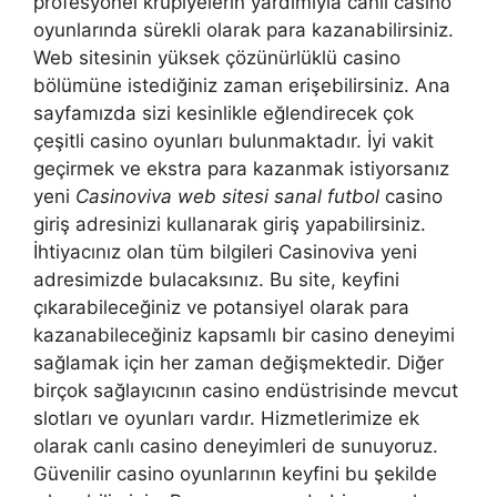
profesyonel krupiyelerin yardımıyla canlı casino
oyunlarında sürekli olarak para kazanabilirsiniz.
Web sitesinin yüksek çözünürlüklü casino
bölümüne istediğiniz zaman erişebilirsiniz. Ana
sayfamızda sizi kesinlikle eğlendirecek çok
çeşitli casino oyunları bulunmaktadır. İyi vakit
geçirmek ve ekstra para kazanmak istiyorsanız
yeni
Casinoviva web sitesi sanal futbol
casino
giriş adresinizi kullanarak giriş yapabilirsiniz.
İhtiyacınız olan tüm bilgileri Casinoviva yeni
adresimizde bulacaksınız. Bu site, keyfini
çıkarabileceğiniz ve potansiyel olarak para
kazanabileceğiniz kapsamlı bir casino deneyimi
sağlamak için her zaman değişmektedir. Diğer
birçok sağlayıcının casino endüstrisinde mevcut
slotları ve oyunları vardır. Hizmetlerimize ek
olarak canlı casino deneyimleri de sunuyoruz.
Güvenilir casino oyunlarının keyfini bu şekilde