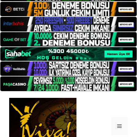
İçeriğe
atla
Menü