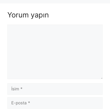
Yorum yapın
Yorum
İsim
E-
posta