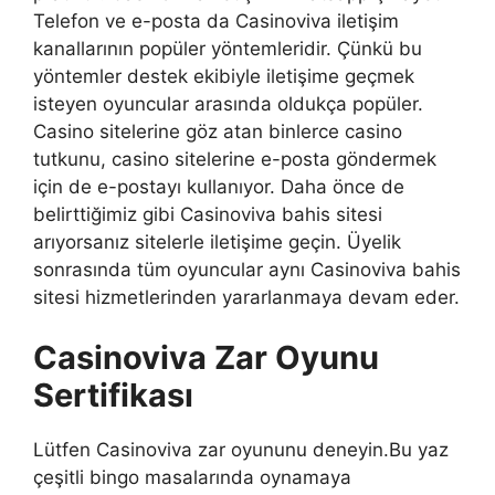
Telefon ve e-posta da Casinoviva iletişim
kanallarının popüler yöntemleridir. Çünkü bu
yöntemler destek ekibiyle iletişime geçmek
isteyen oyuncular arasında oldukça popüler.
Casino sitelerine göz atan binlerce casino
tutkunu, casino sitelerine e-posta göndermek
için de e-postayı kullanıyor. Daha önce de
belirttiğimiz gibi Casinoviva bahis sitesi
arıyorsanız sitelerle iletişime geçin. Üyelik
sonrasında tüm oyuncular aynı Casinoviva bahis
sitesi hizmetlerinden yararlanmaya devam eder.
Casinoviva Zar Oyunu
Sertifikası
Lütfen Casinoviva zar oyununu deneyin.Bu yaz
çeşitli bingo masalarında oynamaya