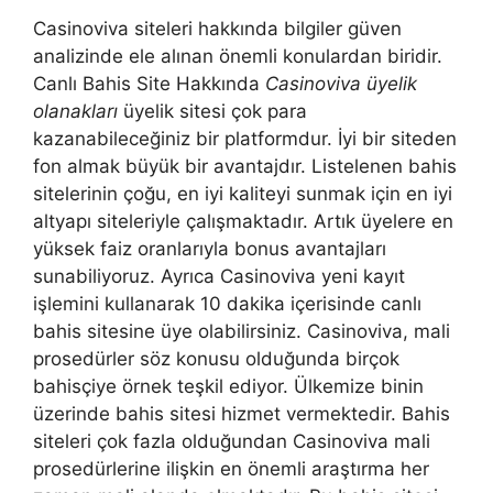
Casinoviva siteleri hakkında bilgiler güven
analizinde ele alınan önemli konulardan biridir.
Canlı Bahis Site Hakkında
Casinoviva üyelik
olanakları
üyelik sitesi çok para
kazanabileceğiniz bir platformdur. İyi bir siteden
fon almak büyük bir avantajdır. Listelenen bahis
sitelerinin çoğu, en iyi kaliteyi sunmak için en iyi
altyapı siteleriyle çalışmaktadır. Artık üyelere en
yüksek faiz oranlarıyla bonus avantajları
sunabiliyoruz. Ayrıca Casinoviva yeni kayıt
işlemini kullanarak 10 dakika içerisinde canlı
bahis sitesine üye olabilirsiniz. Casinoviva, mali
prosedürler söz konusu olduğunda birçok
bahisçiye örnek teşkil ediyor. Ülkemize binin
üzerinde bahis sitesi hizmet vermektedir. Bahis
siteleri çok fazla olduğundan Casinoviva mali
prosedürlerine ilişkin en önemli araştırma her