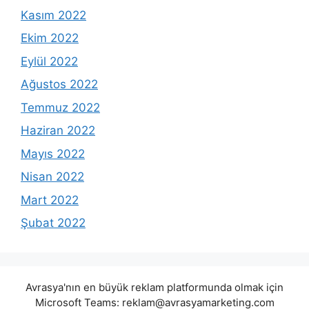
Kasım 2022
Ekim 2022
Eylül 2022
Ağustos 2022
Temmuz 2022
Haziran 2022
Mayıs 2022
Nisan 2022
Mart 2022
Şubat 2022
Avrasya'nın en büyük reklam platformunda olmak için
Microsoft Teams:
reklam@avrasyamarketing.com