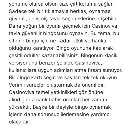
yönü ne olursa olsun size çift koruma sağlar.
Sadece tek bir tıklamayla herkes, oynaması
güvenli, gelişmiş tavla seçeneklerine erişebilir.
Daha yoğun bir oyuna geçmek için Casinoviva
tavla güvenilir bingosunu oynayın. Bu tema, bu
sitenin bingo için ne kadar etkili ve harika
olduğunu kanıtlıyor. Bingo oyununa katılarak
çeşitli ödüller kazanabilirsiniz. Bingonun klasik
versiyonuna benzer şekilde Casinoviva,
kullanıcılara uygun adımları atma fırsatı sunuyor.
Bir bingo kartı seçin ve sayıları tek tek okuyun.
Verimli süreçler oluşturmak da önemlidir.
Casinoviva temel yetkinlikleri göz önüne
alındığında canlı bahis oranları her zaman
yüksektir. Başka bir deyişle bingo oynamak
işlerin daha sorunsuz ilerlemesine yardımcı
olacaktır.