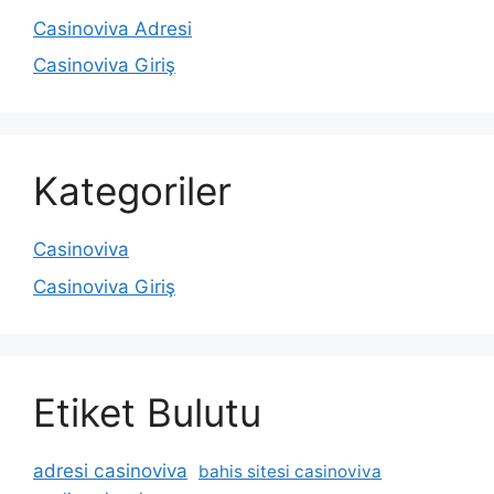
Casinoviva Adresi
Casinoviva Giriş
Kategoriler
Casinoviva
Casinoviva Giriş
Etiket Bulutu
adresi casinoviva
bahis sitesi casinoviva