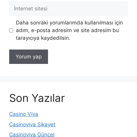
İnternet
sitesi
Daha sonraki yorumlarımda kullanılması için
adım, e-posta adresim ve site adresim bu
tarayıcıya kaydedilsin.
Son Yazılar
Casino Viva
Casinoviva Şikayet
Casinoviva Güncel