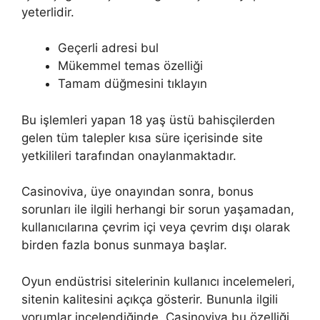
yeterlidir.
Geçerli adresi bul
Mükemmel temas özelliği
Tamam düğmesini tıklayın
Bu işlemleri yapan 18 yaş üstü bahisçilerden
gelen tüm talepler kısa süre içerisinde site
yetkilileri tarafından onaylanmaktadır.
Casinoviva, üye onayından sonra, bonus
sorunları ile ilgili herhangi bir sorun yaşamadan,
kullanıcılarına çevrim içi veya çevrim dışı olarak
birden fazla bonus sunmaya başlar.
Oyun endüstrisi sitelerinin kullanıcı incelemeleri,
sitenin kalitesini açıkça gösterir. Bununla ilgili
yorumlar incelendiğinde, Casinoviva bu özelliği