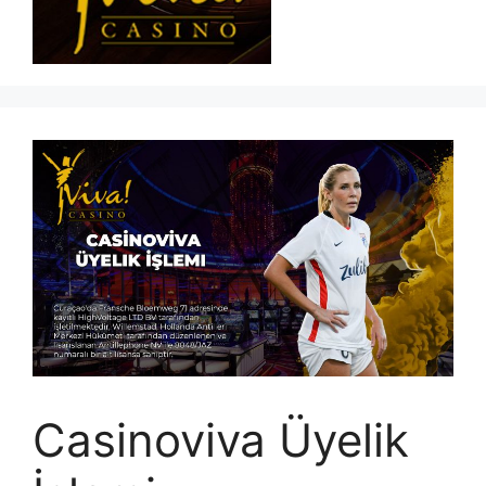
Casinoviva Üyelik