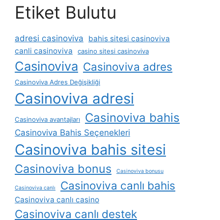
Etiket Bulutu
adresi casinoviva
bahis sitesi casinoviva
canli casinoviva
casino sitesi casinoviva
Casinoviva
Casinoviva adres
Casinoviva Adres Değişikliği
Casinoviva adresi
Casinoviva bahis
Casinoviva avantajları
Casinoviva Bahis Seçenekleri
Casinoviva bahis sitesi
Casinoviva bonus
Casinoviva bonusu
Casinoviva canlı bahis
Casinoviva canlı
Casinoviva canlı casino
Casinoviva canlı destek