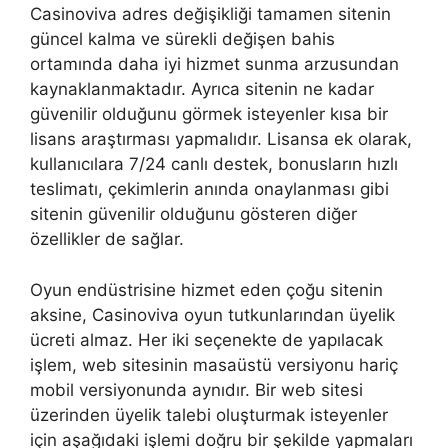
Casinoviva adres değişikliği tamamen sitenin
güncel kalma ve sürekli değişen bahis
ortamında daha iyi hizmet sunma arzusundan
kaynaklanmaktadır. Ayrıca sitenin ne kadar
güvenilir olduğunu görmek isteyenler kısa bir
lisans araştırması yapmalıdır. Lisansa ek olarak,
kullanıcılara 7/24 canlı destek, bonusların hızlı
teslimatı, çekimlerin anında onaylanması gibi
sitenin güvenilir olduğunu gösteren diğer
özellikler de sağlar.
Oyun endüstrisine hizmet eden çoğu sitenin
aksine, Casinoviva oyun tutkunlarından üyelik
ücreti almaz. Her iki seçenekte de yapılacak
işlem, web sitesinin masaüstü versiyonu hariç
mobil versiyonunda aynıdır. Bir web sitesi
üzerinden üyelik talebi oluşturmak isteyenler
için aşağıdaki işlemi doğru bir şekilde yapmaları