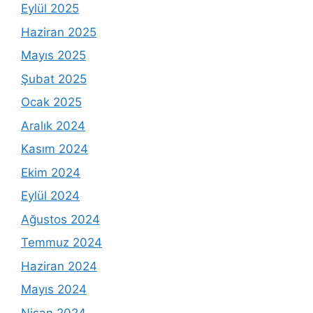
Eylül 2025
Haziran 2025
Mayıs 2025
Şubat 2025
Ocak 2025
Aralık 2024
Kasım 2024
Ekim 2024
Eylül 2024
Ağustos 2024
Temmuz 2024
Haziran 2024
Mayıs 2024
Nisan 2024