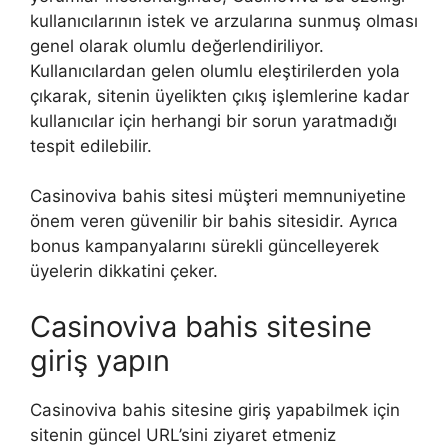
kullanıcılarının istek ve arzularına sunmuş olması
genel olarak olumlu değerlendiriliyor.
Kullanıcılardan gelen olumlu eleştirilerden yola
çıkarak, sitenin üyelikten çıkış işlemlerine kadar
kullanıcılar için herhangi bir sorun yaratmadığı
tespit edilebilir.
Casinoviva bahis sitesi müşteri memnuniyetine
önem veren güvenilir bir bahis sitesidir. Ayrıca
bonus kampanyalarını sürekli güncelleyerek
üyelerin dikkatini çeker.
Casinoviva bahis sitesine
giriş yapın
Casinoviva bahis sitesine giriş yapabilmek için
sitenin güncel URL’sini ziyaret etmeniz