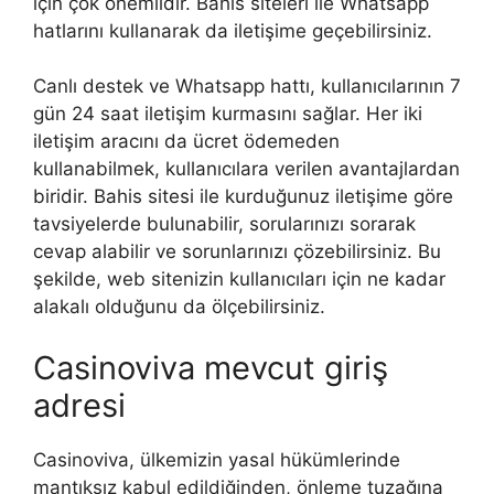
için çok önemlidir. Bahis siteleri ile Whatsapp
hatlarını kullanarak da iletişime geçebilirsiniz.
Canlı destek ve Whatsapp hattı, kullanıcılarının 7
gün 24 saat iletişim kurmasını sağlar. Her iki
iletişim aracını da ücret ödemeden
kullanabilmek, kullanıcılara verilen avantajlardan
biridir. Bahis sitesi ile kurduğunuz iletişime göre
tavsiyelerde bulunabilir, sorularınızı sorarak
cevap alabilir ve sorunlarınızı çözebilirsiniz. Bu
şekilde, web sitenizin kullanıcıları için ne kadar
alakalı olduğunu da ölçebilirsiniz.
Casinoviva mevcut giriş
adresi
Casinoviva, ülkemizin yasal hükümlerinde
mantıksız kabul edildiğinden, önleme tuzağına