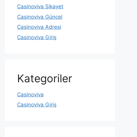
Casinoviva Şikayet
Casinoviva Güncel
Casinoviva Adresi
Casinoviva Giriş
Kategoriler
Casinoviva
Casinoviva Giriş