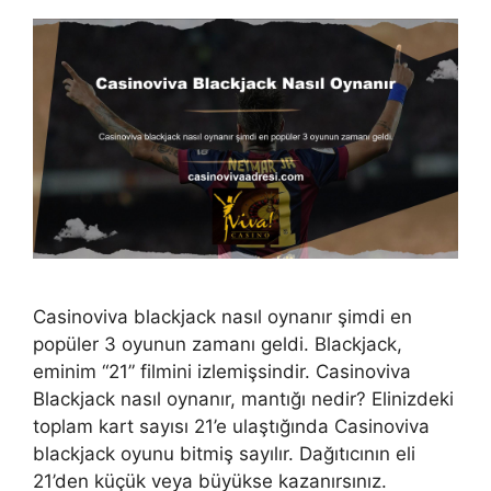
Casinoviva blackjack nasıl oynanır şimdi en
popüler 3 oyunun zamanı geldi. Blackjack,
eminim “21” filmini izlemişsindir. Casinoviva
Blackjack nasıl oynanır, mantığı nedir? Elinizdeki
toplam kart sayısı 21’e ulaştığında Casinoviva
blackjack oyunu bitmiş sayılır. Dağıtıcının eli
21’den küçük veya büyükse kazanırsınız.