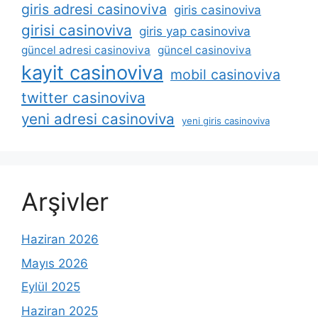
giris adresi casinoviva
giris casinoviva
girisi casinoviva
giris yap casinoviva
güncel adresi casinoviva
güncel casinoviva
kayit casinoviva
mobil casinoviva
twitter casinoviva
yeni adresi casinoviva
yeni giris casinoviva
Arşivler
Haziran 2026
Mayıs 2026
Eylül 2025
Haziran 2025