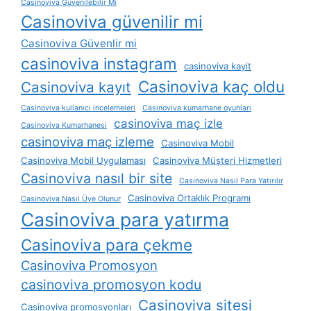
Casinoviva Güvenilebilir Mi
Casinoviva güvenilir mi
Casinoviva Güvenlir mi
casinoviva instagram
casinoviva kayit
Casinoviva kaç oldu
Casinoviva kayıt
Casinoviva kullanıcı incelemeleri
Casinoviva kumarhane oyunları
casinoviva maç izle
Casinoviva Kumarhanesi
casinoviva maç izleme
Casinoviva Mobil
Casinoviva Mobil Uygulaması
Casinoviva Müşteri Hizmetleri
Casinoviva nasıl bir site
Casinoviva Nasıl Para Yatırılır
Casinoviva Ortaklık Programı
Casinoviva Nasıl Üye Olunur
Casinoviva para yatırma
Casinoviva para çekme
Casinoviva Promosyon
casinoviva promosyon kodu
Casinoviva sitesi
Casinoviva promosyonları