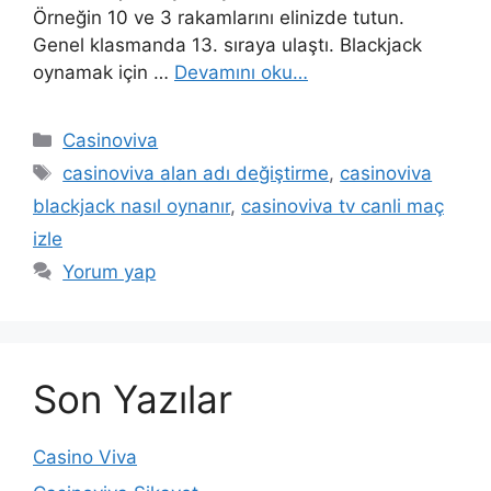
Örneğin 10 ve 3 rakamlarını elinizde tutun.
Genel klasmanda 13. sıraya ulaştı. Blackjack
oynamak için …
Devamını oku…
Kategoriler
Casinoviva
Etiketler
casinoviva alan adı değiştirme
,
casinoviva
blackjack nasıl oynanır
,
casinoviva tv canli maç
izle
Yorum yap
Son Yazılar
Casino Viva