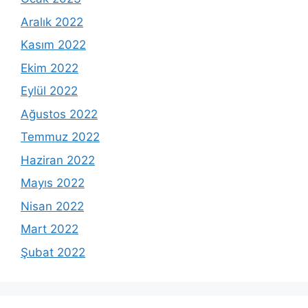
Aralık 2022
Kasım 2022
Ekim 2022
Eylül 2022
Ağustos 2022
Temmuz 2022
Haziran 2022
Mayıs 2022
Nisan 2022
Mart 2022
Şubat 2022