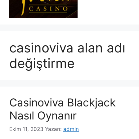
casinoviva alan adı
değiştirme
Casinoviva Blackjack
Nasıl Oynanır
Ekim 11, 2023
Yazarı:
admin