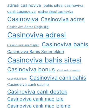
adresi casinoviva
bahis sitesi casinoviva
canli casinoviva
casino sitesi casinoviva
Casinoviva
Casinoviva adres
Casinoviva Adres Değişikliği
Casinoviva adresi
Casinoviva bahis
Casinoviva avantajları
Casinoviva Bahis Seçenekleri
Casinoviva bahis sitesi
Casinoviva bonus
Casinoviva bonusu
Casinoviva canlı bahis
Casinoviva canlı
Casinoviva canlı casino
Casinoviva canlı destek
Casinoviva canlı maç izle
Casinoviva canlı maç izleme