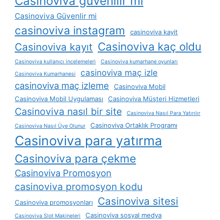
Casinoviva güvenilir mi
Casinoviva Güvenlir mi
casinoviva instagram
casinoviva kayit
Casinoviva kaç oldu
Casinoviva kayıt
Casinoviva kullanıcı incelemeleri
Casinoviva kumarhane oyunları
casinoviva maç izle
Casinoviva Kumarhanesi
casinoviva maç izleme
Casinoviva Mobil
Casinoviva Mobil Uygulaması
Casinoviva Müşteri Hizmetleri
Casinoviva nasıl bir site
Casinoviva Nasıl Para Yatırılır
Casinoviva Ortaklık Programı
Casinoviva Nasıl Üye Olunur
Casinoviva para yatırma
Casinoviva para çekme
Casinoviva Promosyon
casinoviva promosyon kodu
Casinoviva sitesi
Casinoviva promosyonları
Casinoviva sosyal medya
Casinoviva Slot Makineleri