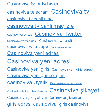
Casinoviva Spor Bahisleri
Casinoviva tv
casinoviva telegram
casinoviva tv canli maç
casinoviva tv canli maç izle
Casinoviva Twitter
casinoviva tv izle
Casinoviva web sitesi
Casinoviva twitter girişi
casinoviva whatsapp
Casinoviva yatırım
Casinoviva yeni adres
Casinoviva yeni adresi
Casinoviva yeni giriş
Casinoviva yeni giriş adresi
Casinoviva yeni güncel giriş
casinoviva Üyelik
Casinoviva ödeme sistemi
Casinoviva şikayet
Casinoviva İle Nasıl Para Yatırılır
Casinoviva şikayet var
Casinoviva şikayetvar
giris adresi casinoviva
giris casinoviva