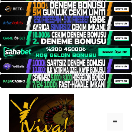
İçeriğe
atla
Menü