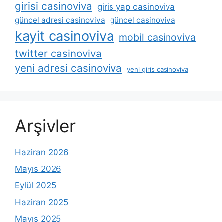
girisi casinoviva
giris yap casinoviva
güncel adresi casinoviva
güncel casinoviva
kayit casinoviva
mobil casinoviva
twitter casinoviva
yeni adresi casinoviva
yeni giris casinoviva
Arşivler
Haziran 2026
Mayıs 2026
Eylül 2025
Haziran 2025
Mayıs 2025