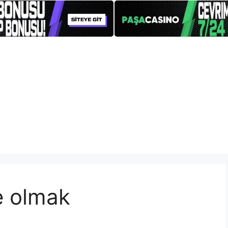
e olmak