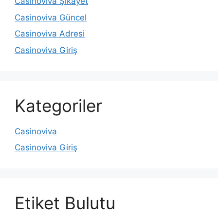
Casinoviva Şikayet
Casinoviva Güncel
Casinoviva Adresi
Casinoviva Giriş
Kategoriler
Casinoviva
Casinoviva Giriş
Etiket Bulutu