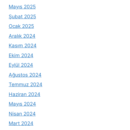
Mayıs 2025
Şubat 2025
Ocak 2025
Aralık 2024
Kasım 2024
Ekim 2024
Eylül 2024
Ağustos 2024
Temmuz 2024
Haziran 2024
Mayıs 2024
Nisan 2024
Mart 2024