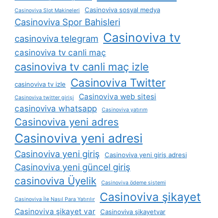
Casinoviva sosyal medya
Casinoviva Slot Makineleri
Casinoviva Spor Bahisleri
Casinoviva tv
casinoviva telegram
casinoviva tv canli maç
casinoviva tv canli maç izle
Casinoviva Twitter
casinoviva tv izle
Casinoviva web sitesi
Casinoviva twitter girişi
casinoviva whatsapp
Casinoviva yatırım
Casinoviva yeni adres
Casinoviva yeni adresi
Casinoviva yeni giriş
Casinoviva yeni giriş adresi
Casinoviva yeni güncel giriş
casinoviva Üyelik
Casinoviva ödeme sistemi
Casinoviva şikayet
Casinoviva İle Nasıl Para Yatırılır
Casinoviva şikayet var
Casinoviva şikayetvar