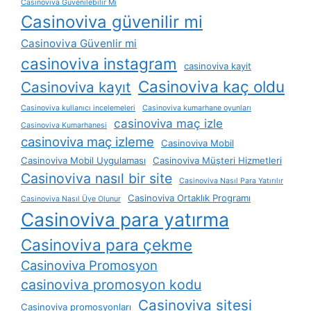
Casinoviva Güvenilebilir Mi
Casinoviva güvenilir mi
Casinoviva Güvenlir mi
casinoviva instagram
casinoviva kayit
Casinoviva kaç oldu
Casinoviva kayıt
Casinoviva kullanıcı incelemeleri
Casinoviva kumarhane oyunları
casinoviva maç izle
Casinoviva Kumarhanesi
casinoviva maç izleme
Casinoviva Mobil
Casinoviva Mobil Uygulaması
Casinoviva Müşteri Hizmetleri
Casinoviva nasıl bir site
Casinoviva Nasıl Para Yatırılır
Casinoviva Ortaklık Programı
Casinoviva Nasıl Üye Olunur
Casinoviva para yatırma
Casinoviva para çekme
Casinoviva Promosyon
casinoviva promosyon kodu
Casinoviva sitesi
Casinoviva promosyonları