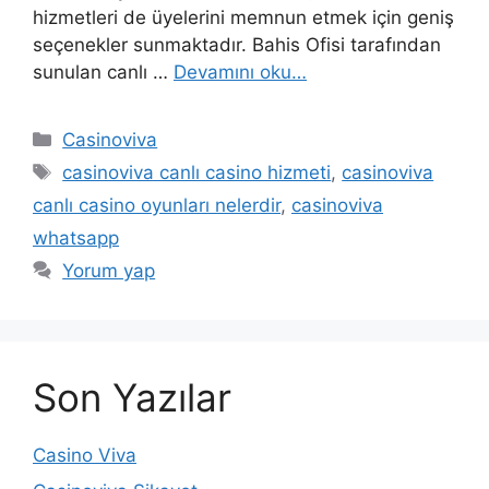
hizmetleri de üyelerini memnun etmek için geniş
seçenekler sunmaktadır. Bahis Ofisi tarafından
sunulan canlı …
Devamını oku…
Kategoriler
Casinoviva
Etiketler
casinoviva canlı casino hizmeti
,
casinoviva
canlı casino oyunları nelerdir
,
casinoviva
whatsapp
Yorum yap
Son Yazılar
Casino Viva