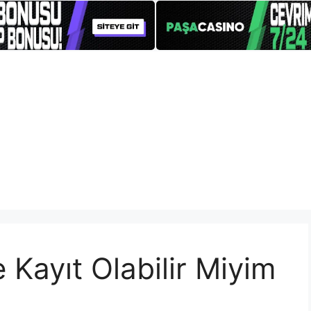
 Kayıt Olabilir Miyim