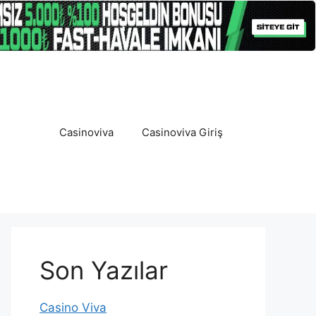
Casinoviva
Casinoviva Giriş
Son Yazılar
Casino Viva