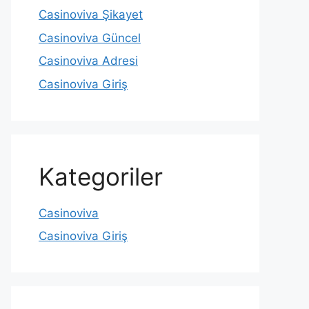
Casinoviva Şikayet
Casinoviva Güncel
Casinoviva Adresi
Casinoviva Giriş
Kategoriler
Casinoviva
Casinoviva Giriş