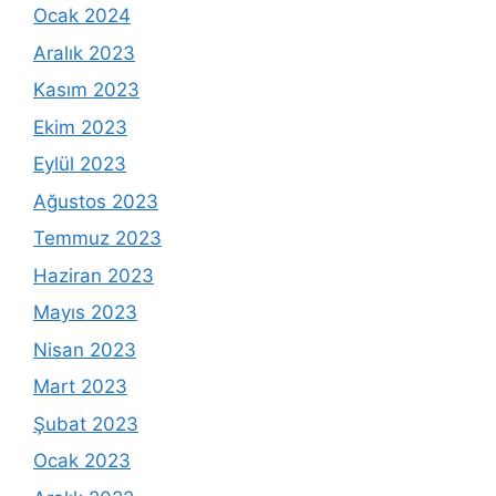
Ocak 2024
Aralık 2023
Kasım 2023
Ekim 2023
Eylül 2023
Ağustos 2023
Temmuz 2023
Haziran 2023
Mayıs 2023
Nisan 2023
Mart 2023
Şubat 2023
Ocak 2023