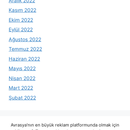
Aralık 2022
Kasım 2022
Ekim 2022
Eylül 2022
Ağustos 2022
Temmuz 2022
Haziran 2022
Mayıs 2022
Nisan 2022
Mart 2022
Şubat 2022
Avrasya'nın en büyük reklam platformunda olmak için