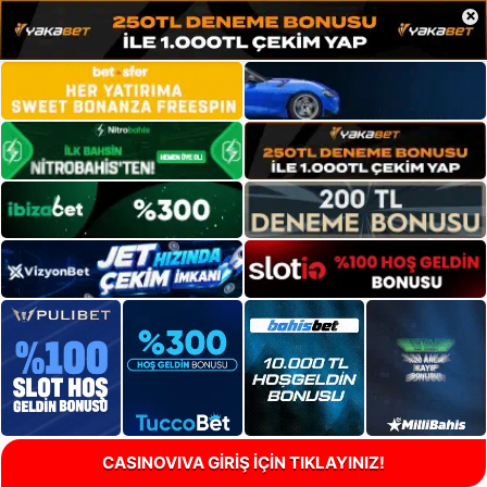
×
CASINOVIVA GİRİŞ İÇİN TIKLAYINIZ!