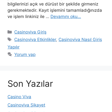
bilgilerinizi açık ve dürüst bir şekilde girmeniz
gerekmektedir. Kayıt işlemini tamamladığınızda
ve işlem linkiniz ile …
Devamını oku…
Kategoriler
Casinoviva Giriş
Etiketler
Casinoviva Etkinlikler
,
Casinoviva Nasıl Giriş
Yapılır
Yorum yap
Son Yazılar
Casino Viva
Casinoviva Şikayet