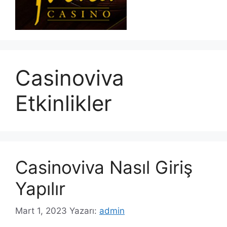
Casinoviva
Etkinlikler
Casinoviva Nasıl Giriş
Yapılır
Mart 1, 2023
Yazarı:
admin