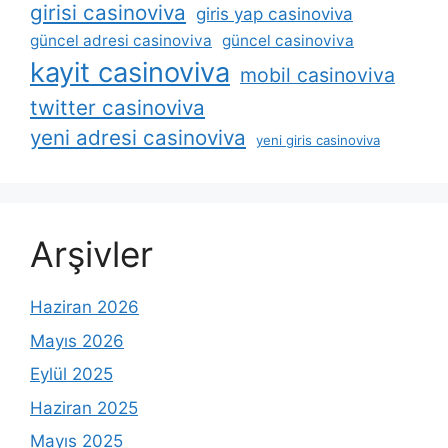
girisi casinoviva
giris yap casinoviva
güncel adresi casinoviva
güncel casinoviva
kayit casinoviva
mobil casinoviva
twitter casinoviva
yeni adresi casinoviva
yeni giris casinoviva
Arşivler
Haziran 2026
Mayıs 2026
Eylül 2025
Haziran 2025
Mayıs 2025