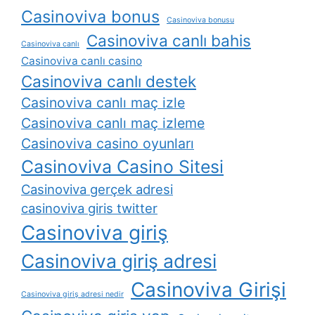
Casinoviva bonus
Casinoviva bonusu
Casinoviva canlı bahis
Casinoviva canlı
Casinoviva canlı casino
Casinoviva canlı destek
Casinoviva canlı maç izle
Casinoviva canlı maç izleme
Casinoviva casino oyunları
Casinoviva Casino Sitesi
Casinoviva gerçek adresi
casinoviva giris twitter
Casinoviva giriş
Casinoviva giriş adresi
Casinoviva Girişi
Casinoviva giriş adresi nedir