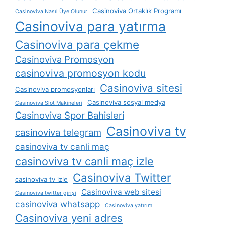
Casinoviva Ortaklık Programı
Casinoviva Nasıl Üye Olunur
Casinoviva para yatırma
Casinoviva para çekme
Casinoviva Promosyon
casinoviva promosyon kodu
Casinoviva sitesi
Casinoviva promosyonları
Casinoviva sosyal medya
Casinoviva Slot Makineleri
Casinoviva Spor Bahisleri
Casinoviva tv
casinoviva telegram
casinoviva tv canli maç
casinoviva tv canli maç izle
Casinoviva Twitter
casinoviva tv izle
Casinoviva web sitesi
Casinoviva twitter girişi
casinoviva whatsapp
Casinoviva yatırım
Casinoviva yeni adres