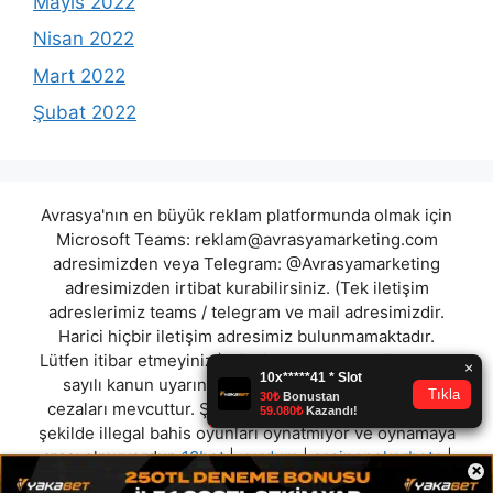
Mayıs 2022
Nisan 2022
Mart 2022
Şubat 2022
Avrasya'nın en büyük reklam platformunda olmak için
Microsoft Teams:
reklam@avrasyamarketing.com
adresimizden veya Telegram: @Avrasyamarketing
adresimizden irtibat kurabilirsiniz. (Tek iletişim
adreslerimiz teams / telegram ve mail adresimizdir.
Harici hiçbir iletişim adresimiz bulunmamaktadır.
Lütfen itibar etmeyiniz.) Türkiye yasalarına göre 7258
sayılı kanun uyarınca yasa dışı bahis oynamanın
cezaları mevcuttur. Şu an bulunduğunuz site hiç bir
şekilde illegal bahis oyunları oynatmıyor ve oynamaya
aracı olmuyordur.
18bet
|
vurdum
|
casinopokerbeta
|
×
rekorbet
|
betvadi
|
nilobet
|
betvakti
|
casinopol
"