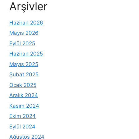
Arşivler
Haziran 2026
Mayıs 2026
Eylül 2025
Haziran 2025
Mayıs 2025
Şubat 2025
Ocak 2025
Aralık 2024
Kasım 2024
Ekim 2024
Eylül 2024
Ağustos 2024