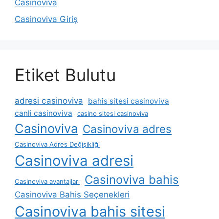
Casinoviva
Casinoviva Giriş
Etiket Bulutu
adresi casinoviva
bahis sitesi casinoviva
canli casinoviva
casino sitesi casinoviva
Casinoviva
Casinoviva adres
Casinoviva Adres Değişikliği
Casinoviva adresi
Casinoviva bahis
Casinoviva avantajları
Casinoviva Bahis Seçenekleri
Casinoviva bahis sitesi