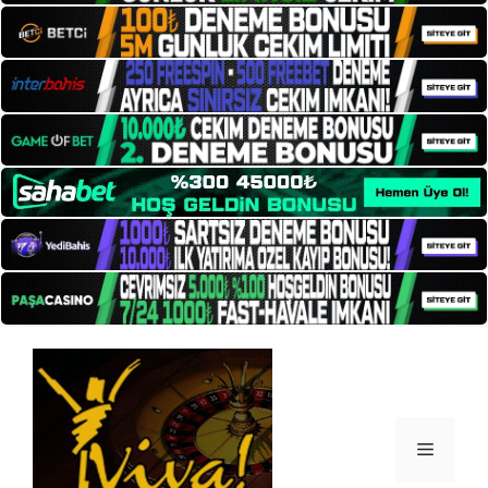
İçeriğe
atla
Menü