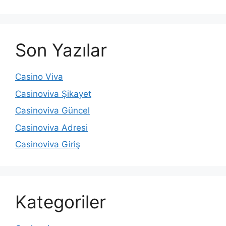
Son Yazılar
Casino Viva
Casinoviva Şikayet
Casinoviva Güncel
Casinoviva Adresi
Casinoviva Giriş
Kategoriler