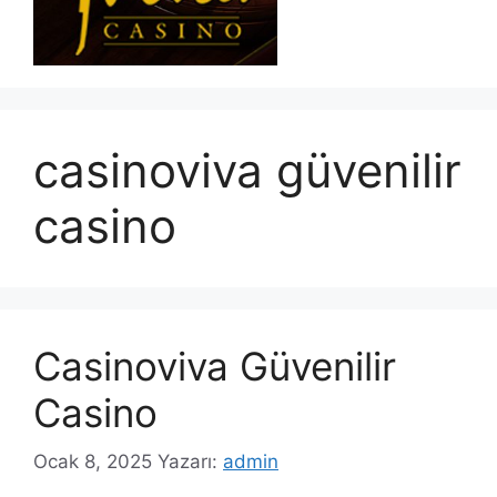
casinoviva güvenilir
casino
Casinoviva Güvenilir
Casino
Ocak 8, 2025
Yazarı:
admin