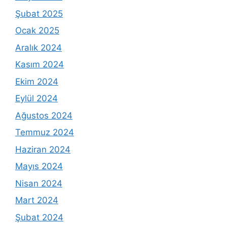
Şubat 2025
Ocak 2025
Aralık 2024
Kasım 2024
Ekim 2024
Eylül 2024
Ağustos 2024
Temmuz 2024
Haziran 2024
Mayıs 2024
Nisan 2024
Mart 2024
Şubat 2024