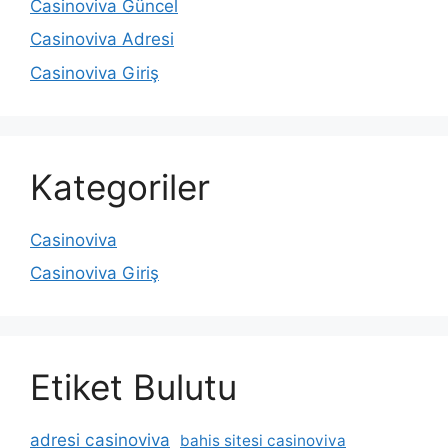
Casinoviva Güncel
Casinoviva Adresi
Casinoviva Giriş
Kategoriler
Casinoviva
Casinoviva Giriş
Etiket Bulutu
adresi casinoviva
bahis sitesi casinoviva