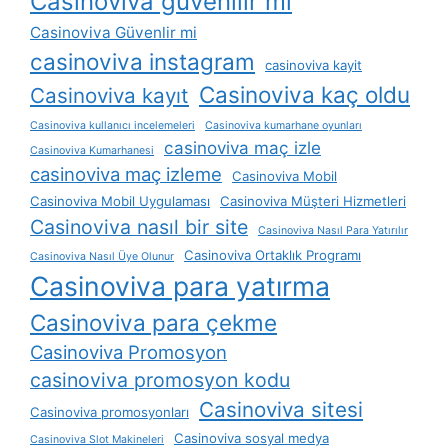
Casinoviva güvenilir mi
Casinoviva Güvenlir mi
casinoviva instagram
casinoviva kayit
Casinoviva kaç oldu
Casinoviva kayıt
Casinoviva kullanıcı incelemeleri
Casinoviva kumarhane oyunları
casinoviva maç izle
Casinoviva Kumarhanesi
casinoviva maç izleme
Casinoviva Mobil
Casinoviva Mobil Uygulaması
Casinoviva Müşteri Hizmetleri
Casinoviva nasıl bir site
Casinoviva Nasıl Para Yatırılır
Casinoviva Ortaklık Programı
Casinoviva Nasıl Üye Olunur
Casinoviva para yatırma
Casinoviva para çekme
Casinoviva Promosyon
casinoviva promosyon kodu
Casinoviva sitesi
Casinoviva promosyonları
Casinoviva sosyal medya
Casinoviva Slot Makineleri