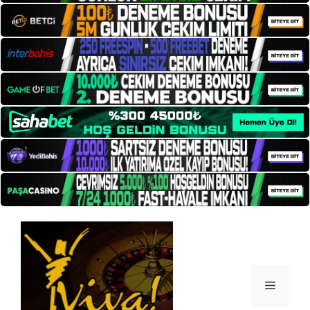
İçeriğe
atla
Menü