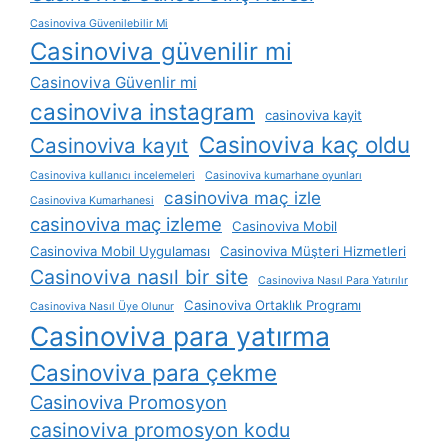
Casinoviva Güvenilebilir Mi
Casinoviva güvenilir mi
Casinoviva Güvenlir mi
casinoviva instagram
casinoviva kayit
Casinoviva kaç oldu
Casinoviva kayıt
Casinoviva kullanıcı incelemeleri
Casinoviva kumarhane oyunları
casinoviva maç izle
Casinoviva Kumarhanesi
casinoviva maç izleme
Casinoviva Mobil
Casinoviva Mobil Uygulaması
Casinoviva Müşteri Hizmetleri
Casinoviva nasıl bir site
Casinoviva Nasıl Para Yatırılır
Casinoviva Ortaklık Programı
Casinoviva Nasıl Üye Olunur
Casinoviva para yatırma
Casinoviva para çekme
Casinoviva Promosyon
casinoviva promosyon kodu