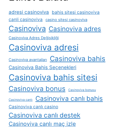
adresi casinoviva
bahis sitesi casinoviva
canli casinoviva
casino sitesi casinoviva
Casinoviva
Casinoviva adres
Casinoviva Adres Değişikliği
Casinoviva adresi
Casinoviva bahis
Casinoviva avantajları
Casinoviva Bahis Seçenekleri
Casinoviva bahis sitesi
Casinoviva bonus
Casinoviva bonusu
Casinoviva canlı bahis
Casinoviva canlı
Casinoviva canlı casino
Casinoviva canlı destek
Casinoviva canlı maç izle