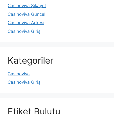
Casinoviva Şikayet
Casinoviva Güncel
Casinoviva Adresi
Casinoviva Giriş
Kategoriler
Casinoviva
Casinoviva Giriş
Etiket Bulutu