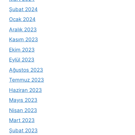
Şubat 2024
Ocak 2024
Aralık 2023
Kasım 2023
Ekim 2023
Eylül 2023
Ağustos 2023
Temmuz 2023
Haziran 2023
Mayıs 2023
Nisan 2023
Mart 2023
Şubat 2023