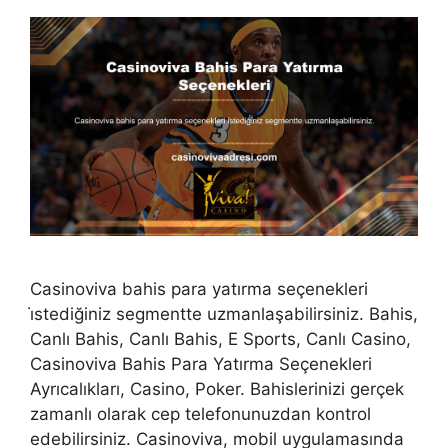
Casinoviva bahis para yatırma seçenekleri
i̇stediğiniz segmentte uzmanlaşabilirsiniz. Bahis,
Canlı Bahis, Canlı Bahis, E Sports, Canlı Casino,
Casinoviva Bahis Para Yatırma Seçenekleri
Ayrıcalıkları, Casino, Poker. Bahislerinizi gerçek
zamanlı olarak cep telefonunuzdan kontrol
edebilirsiniz. Casinoviva, mobil uygulamasında