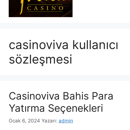
casinoviva kullanıcı
sözleşmesi
Casinoviva Bahis Para
Yatırma Seçenekleri
Ocak 6, 2024
Yazarı:
admin