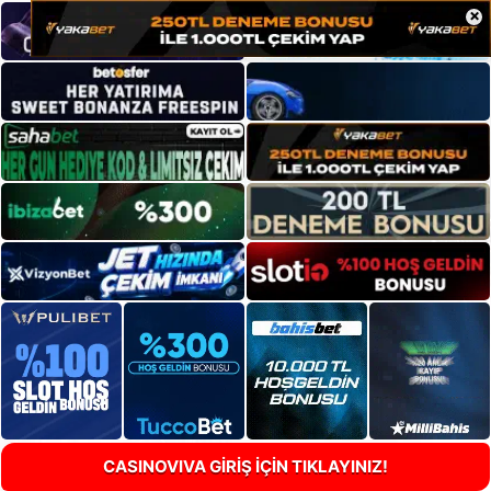
×
CASINOVIVA GİRİŞ İÇİN TIKLAYINIZ!