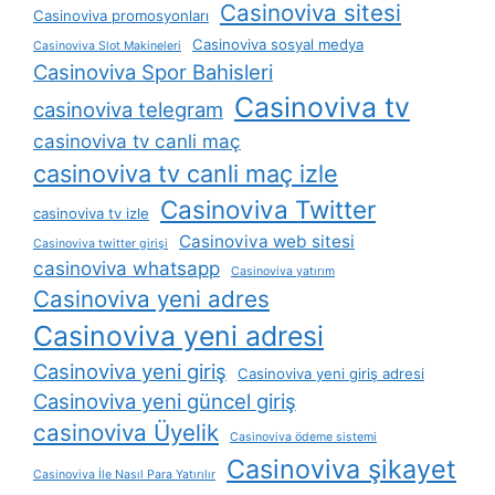
Casinoviva sitesi
Casinoviva promosyonları
Casinoviva sosyal medya
Casinoviva Slot Makineleri
Casinoviva Spor Bahisleri
Casinoviva tv
casinoviva telegram
casinoviva tv canli maç
casinoviva tv canli maç izle
Casinoviva Twitter
casinoviva tv izle
Casinoviva web sitesi
Casinoviva twitter girişi
casinoviva whatsapp
Casinoviva yatırım
Casinoviva yeni adres
Casinoviva yeni adresi
Casinoviva yeni giriş
Casinoviva yeni giriş adresi
Casinoviva yeni güncel giriş
casinoviva Üyelik
Casinoviva ödeme sistemi
Casinoviva şikayet
Casinoviva İle Nasıl Para Yatırılır