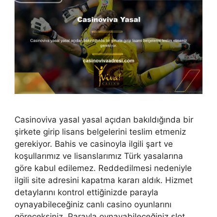
Casinoviva yasal yasal açıdan bakıldığında bir
şirkete girip lisans belgelerini teslim etmeniz
gerekiyor. Bahis ve casinoyla ilgili şart ve
koşullarımız ve lisanslarımız Türk yasalarına
göre kabul edilemez. Reddedilmesi nedeniyle
ilgili site adresini kapatma kararı aldık. Hizmet
detaylarını kontrol ettiğinizde parayla
oynayabileceğiniz canlı casino oyunlarını
göreceksiniz. Parayla oynayabileceğiniz slot