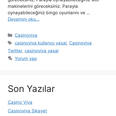
makinelerini göreceksiniz. Parayla
oynayabileceğiniz bingo oyunlarını ve …
Devamını oku…
Kategoriler
Casinoviva
Etiketler
casinoviva kullanıcı yasal
,
Casinoviva
Twitter
,
casinoviva yasal
Yorum yap
Son Yazılar
Casino Viva
Casinoviva Şikayet