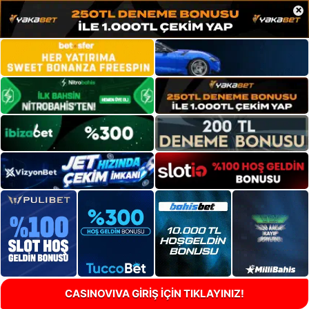
×
CASINOVIVA GİRİŞ İÇİN TIKLAYINIZ!