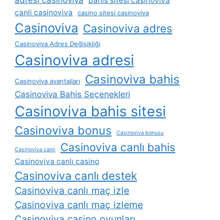
adresi casinoviva
bahis sitesi casinoviva
canli casinoviva
casino sitesi casinoviva
Casinoviva
Casinoviva adres
Casinoviva Adres Değişikliği
Casinoviva adresi
Casinoviva bahis
Casinoviva avantajları
Casinoviva Bahis Seçenekleri
Casinoviva bahis sitesi
Casinoviva bonus
Casinoviva bonusu
Casinoviva canlı bahis
Casinoviva canlı
Casinoviva canlı casino
Casinoviva canlı destek
Casinoviva canlı maç izle
Casinoviva canlı maç izleme
Casinoviva casino oyunları