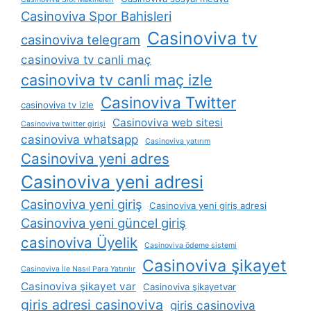
Casinoviva Spor Bahisleri
Casinoviva tv
casinoviva telegram
casinoviva tv canli maç
casinoviva tv canli maç izle
Casinoviva Twitter
casinoviva tv izle
Casinoviva web sitesi
Casinoviva twitter girişi
casinoviva whatsapp
Casinoviva yatırım
Casinoviva yeni adres
Casinoviva yeni adresi
Casinoviva yeni giriş
Casinoviva yeni giriş adresi
Casinoviva yeni güncel giriş
casinoviva Üyelik
Casinoviva ödeme sistemi
Casinoviva şikayet
Casinoviva İle Nasıl Para Yatırılır
Casinoviva şikayet var
Casinoviva şikayetvar
giris adresi casinoviva
giris casinoviva