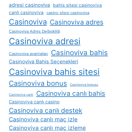
adresi casinoviva
bahis sitesi casinoviva
canli casinoviva
casino sitesi casinoviva
Casinoviva
Casinoviva adres
Casinoviva Adres Değişikliği
Casinoviva adresi
Casinoviva bahis
Casinoviva avantajları
Casinoviva Bahis Seçenekleri
Casinoviva bahis sitesi
Casinoviva bonus
Casinoviva bonusu
Casinoviva canlı bahis
Casinoviva canlı
Casinoviva canlı casino
Casinoviva canlı destek
Casinoviva canlı maç izle
Casinoviva canlı maç izleme