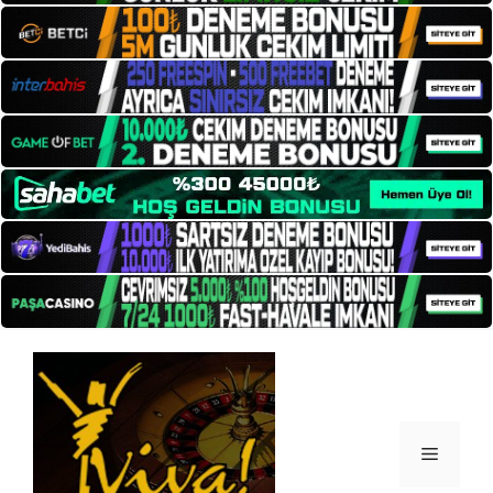
İçeriğe
atla
Menü