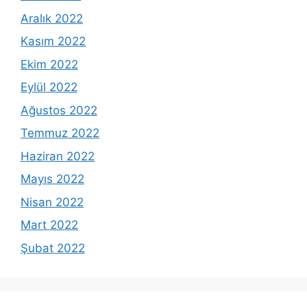
Aralık 2022
Kasım 2022
Ekim 2022
Eylül 2022
Ağustos 2022
Temmuz 2022
Haziran 2022
Mayıs 2022
Nisan 2022
Mart 2022
Şubat 2022