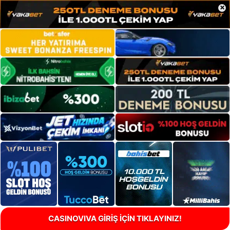
×
CASINOVIVA GİRİŞ İÇİN TIKLAYINIZ!