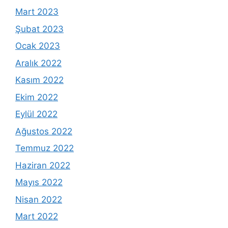
Mart 2023
Şubat 2023
Ocak 2023
Aralık 2022
Kasım 2022
Ekim 2022
Eylül 2022
Ağustos 2022
Temmuz 2022
Haziran 2022
Mayıs 2022
Nisan 2022
Mart 2022