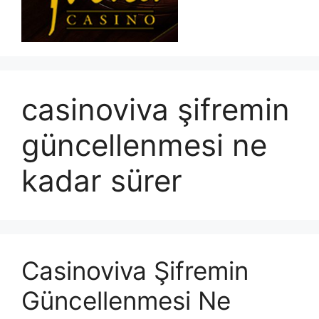
casinoviva şifremin
güncellenmesi ne
kadar sürer
Casinoviva Şifremin
Güncellenmesi Ne