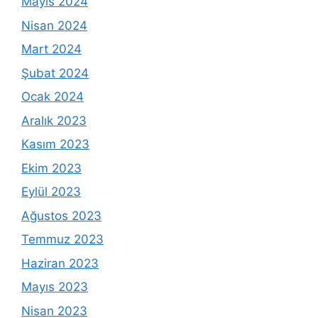
Mayıs 2024
Nisan 2024
Mart 2024
Şubat 2024
Ocak 2024
Aralık 2023
Kasım 2023
Ekim 2023
Eylül 2023
Ağustos 2023
Temmuz 2023
Haziran 2023
Mayıs 2023
Nisan 2023