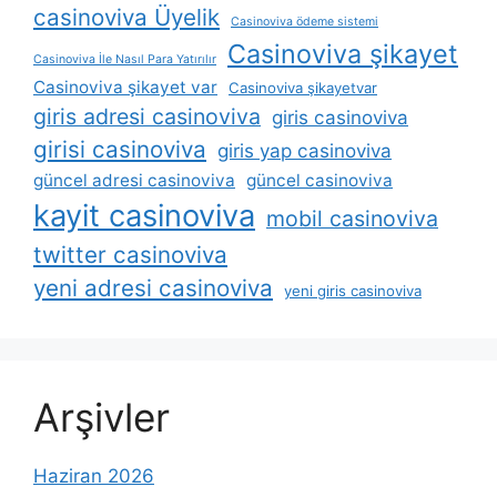
casinoviva Üyelik
Casinoviva ödeme sistemi
Casinoviva şikayet
Casinoviva İle Nasıl Para Yatırılır
Casinoviva şikayet var
Casinoviva şikayetvar
giris adresi casinoviva
giris casinoviva
girisi casinoviva
giris yap casinoviva
güncel adresi casinoviva
güncel casinoviva
kayit casinoviva
mobil casinoviva
twitter casinoviva
yeni adresi casinoviva
yeni giris casinoviva
Arşivler
Haziran 2026