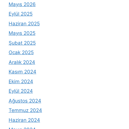
Mayıs 2026
Eylül 2025
Haziran 2025
Mayıs 2025
Şubat 2025
Ocak 2025
Aralık 2024
Kasım 2024
Ekim 2024
Eylül 2024
Ağustos 2024
Temmuz 2024
Haziran 2024