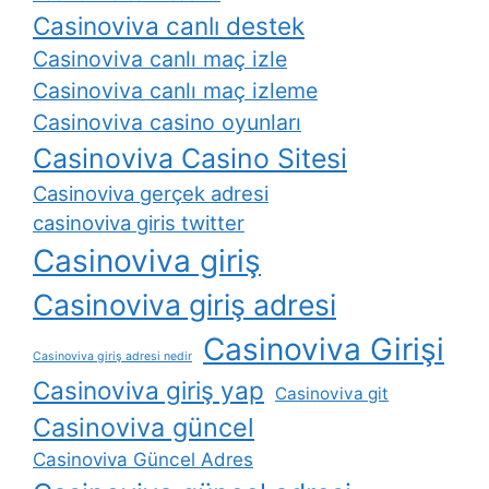
Casinoviva canlı destek
Casinoviva canlı maç izle
Casinoviva canlı maç izleme
Casinoviva casino oyunları
Casinoviva Casino Sitesi
Casinoviva gerçek adresi
casinoviva giris twitter
Casinoviva giriş
Casinoviva giriş adresi
Casinoviva Girişi
Casinoviva giriş adresi nedir
Casinoviva giriş yap
Casinoviva git
Casinoviva güncel
Casinoviva Güncel Adres