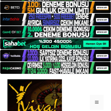
İçeriğe
atla
Menü