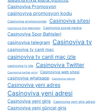
Casinoviva Promosyon
casinoviva promosyon kodu
Casinoviva sitesi
Casinoviva promosyonları
Casinoviva sosyal medya
Casinoviva Slot Makineleri
Casinoviva Spor Bahisleri
Casinoviva tv
casinoviva telegram
casinoviva tv canli maç
casinoviva tv canli maç izle
Casinoviva Twitter
casinoviva tv izle
Casinoviva web sitesi
Casinoviva twitter girişi
casinoviva whatsapp
Casinoviva yatırım
Casinoviva yeni adres
Casinoviva yeni adresi
Casinoviva yeni giriş
Casinoviva yeni giriş adresi
Casinoviva yeni güncel giriş