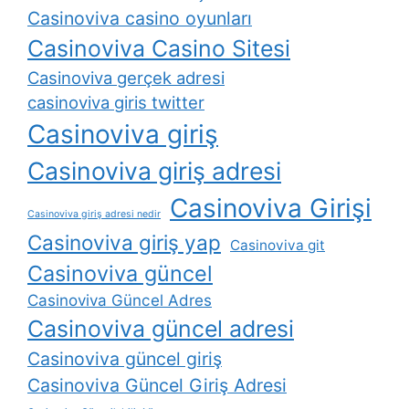
Casinoviva casino oyunları
Casinoviva Casino Sitesi
Casinoviva gerçek adresi
casinoviva giris twitter
Casinoviva giriş
Casinoviva giriş adresi
Casinoviva Girişi
Casinoviva giriş adresi nedir
Casinoviva giriş yap
Casinoviva git
Casinoviva güncel
Casinoviva Güncel Adres
Casinoviva güncel adresi
Casinoviva güncel giriş
Casinoviva Güncel Giriş Adresi