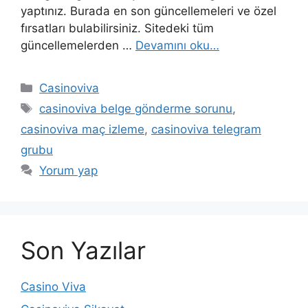
yaptınız. Burada en son güncellemeleri ve özel
fırsatları bulabilirsiniz. Sitedeki tüm
güncellemelerden …
Devamını oku…
Kategoriler
Casinoviva
Etiketler
casinoviva belge gönderme sorunu
,
casinoviva maç izleme
,
casinoviva telegram
grubu
Yorum yap
Son Yazılar
Casino Viva