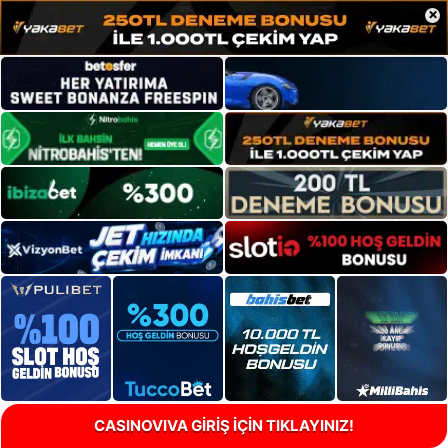
×
CASINOVIVA GİRİŞ İÇİN TIKLAYINIZ!