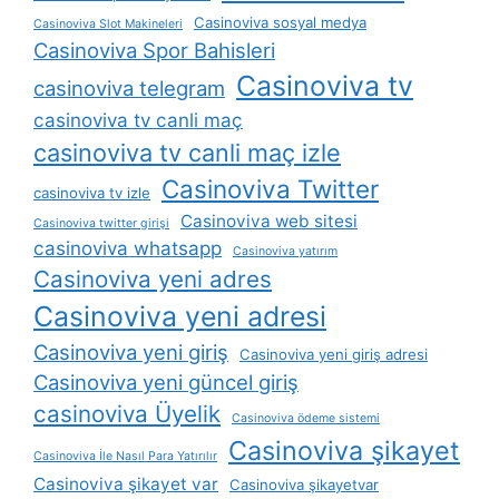
Casinoviva sosyal medya
Casinoviva Slot Makineleri
Casinoviva Spor Bahisleri
Casinoviva tv
casinoviva telegram
casinoviva tv canli maç
casinoviva tv canli maç izle
Casinoviva Twitter
casinoviva tv izle
Casinoviva web sitesi
Casinoviva twitter girişi
casinoviva whatsapp
Casinoviva yatırım
Casinoviva yeni adres
Casinoviva yeni adresi
Casinoviva yeni giriş
Casinoviva yeni giriş adresi
Casinoviva yeni güncel giriş
casinoviva Üyelik
Casinoviva ödeme sistemi
Casinoviva şikayet
Casinoviva İle Nasıl Para Yatırılır
Casinoviva şikayet var
Casinoviva şikayetvar