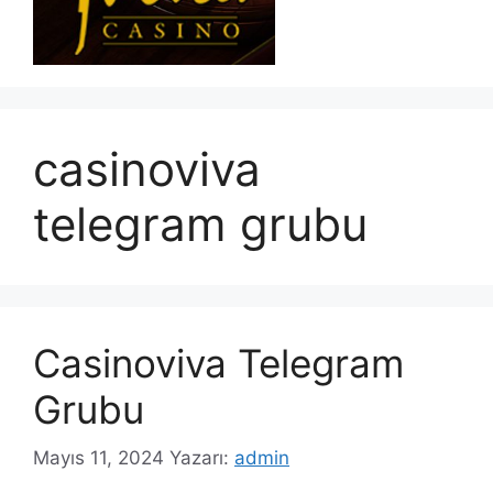
casinoviva
telegram grubu
Casinoviva Telegram
Grubu
Mayıs 11, 2024
Yazarı:
admin