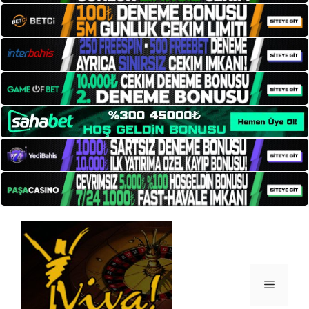
İçeriğe
atla
Menü