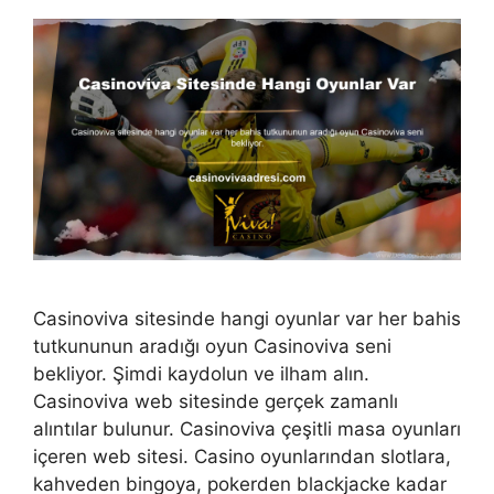
Casinoviva sitesinde hangi oyunlar var her bahis
tutkununun aradığı oyun Casinoviva seni
bekliyor. Şimdi kaydolun ve ilham alın.
Casinoviva web sitesinde gerçek zamanlı
alıntılar bulunur. Casinoviva çeşitli masa oyunları
içeren web sitesi. Casino oyunlarından slotlara,
kahveden bingoya, pokerden blackjacke kadar