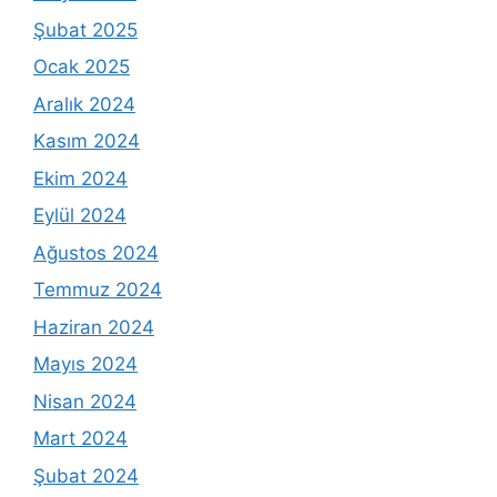
Şubat 2025
Ocak 2025
Aralık 2024
Kasım 2024
Ekim 2024
Eylül 2024
Ağustos 2024
Temmuz 2024
Haziran 2024
Mayıs 2024
Nisan 2024
Mart 2024
Şubat 2024