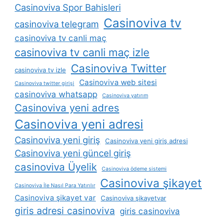
Casinoviva Spor Bahisleri
Casinoviva tv
casinoviva telegram
casinoviva tv canli maç
casinoviva tv canli maç izle
Casinoviva Twitter
casinoviva tv izle
Casinoviva web sitesi
Casinoviva twitter girişi
casinoviva whatsapp
Casinoviva yatırım
Casinoviva yeni adres
Casinoviva yeni adresi
Casinoviva yeni giriş
Casinoviva yeni giriş adresi
Casinoviva yeni güncel giriş
casinoviva Üyelik
Casinoviva ödeme sistemi
Casinoviva şikayet
Casinoviva İle Nasıl Para Yatırılır
Casinoviva şikayet var
Casinoviva şikayetvar
giris adresi casinoviva
giris casinoviva