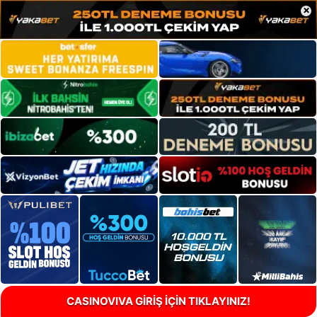
×
CASINOVIVA GİRİŞ İÇİN TIKLAYINIZ!