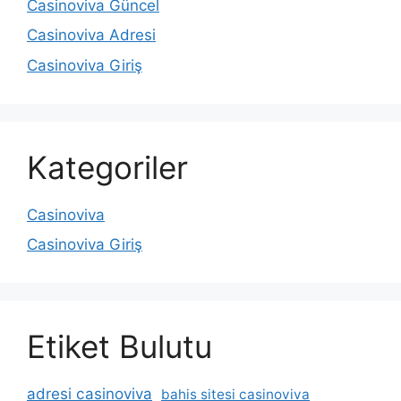
Casinoviva Güncel
Casinoviva Adresi
Casinoviva Giriş
Kategoriler
Casinoviva
Casinoviva Giriş
Etiket Bulutu
adresi casinoviva
bahis sitesi casinoviva