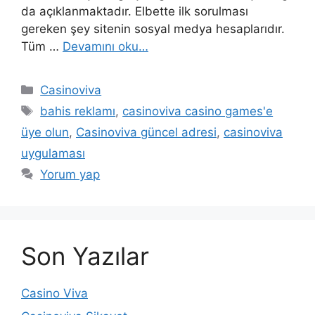
da açıklanmaktadır. Elbette ilk sorulması
gereken şey sitenin sosyal medya hesaplarıdır.
Tüm …
Devamını oku…
Kategoriler
Casinoviva
Etiketler
bahis reklamı
,
casinoviva casino games'e
üye olun
,
Casinoviva güncel adresi
,
casinoviva
uygulaması
Yorum yap
Son Yazılar
Casino Viva