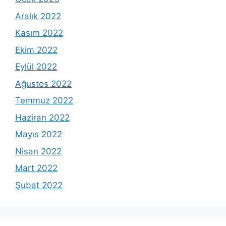
Aralık 2022
Kasım 2022
Ekim 2022
Eylül 2022
Ağustos 2022
Temmuz 2022
Haziran 2022
Mayıs 2022
Nisan 2022
Mart 2022
Şubat 2022