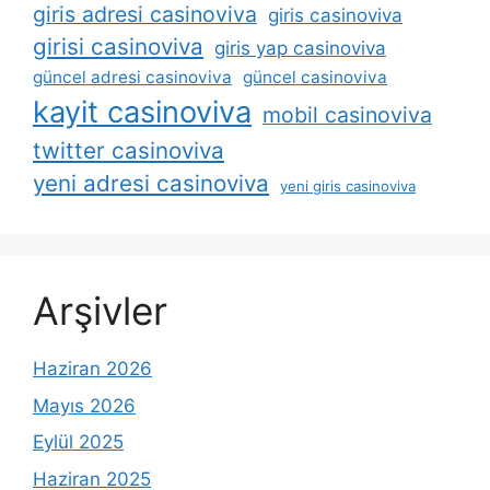
giris adresi casinoviva
giris casinoviva
girisi casinoviva
giris yap casinoviva
güncel adresi casinoviva
güncel casinoviva
kayit casinoviva
mobil casinoviva
twitter casinoviva
yeni adresi casinoviva
yeni giris casinoviva
Arşivler
Haziran 2026
Mayıs 2026
Eylül 2025
Haziran 2025