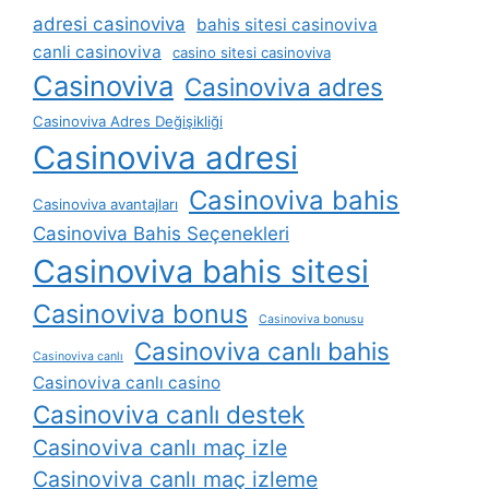
adresi casinoviva
bahis sitesi casinoviva
canli casinoviva
casino sitesi casinoviva
Casinoviva
Casinoviva adres
Casinoviva Adres Değişikliği
Casinoviva adresi
Casinoviva bahis
Casinoviva avantajları
Casinoviva Bahis Seçenekleri
Casinoviva bahis sitesi
Casinoviva bonus
Casinoviva bonusu
Casinoviva canlı bahis
Casinoviva canlı
Casinoviva canlı casino
Casinoviva canlı destek
Casinoviva canlı maç izle
Casinoviva canlı maç izleme