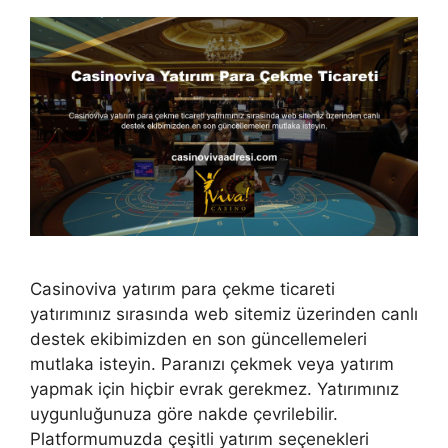
Casinoviva yatırım para çekme ticareti
yatırımınız sırasında web sitemiz üzerinden canlı
destek ekibimizden en son güncellemeleri
mutlaka isteyin. Paranızı çekmek veya yatırım
yapmak için hiçbir evrak gerekmez. Yatırımınız
uygunluğunuza göre nakde çevrilebilir.
Platformumuzda çeşitli yatırım seçenekleri