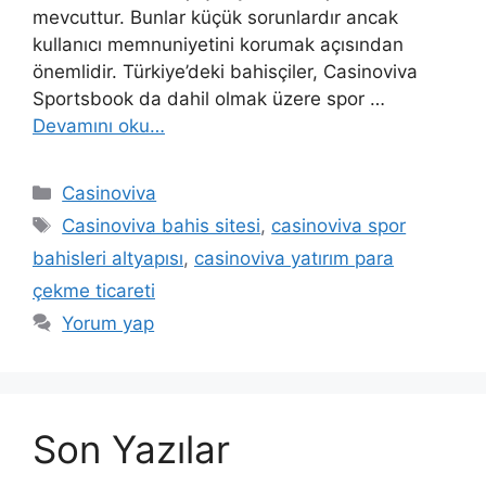
mevcuttur. Bunlar küçük sorunlardır ancak
kullanıcı memnuniyetini korumak açısından
önemlidir. Türkiye’deki bahisçiler, Casinoviva
Sportsbook da dahil olmak üzere spor …
Devamını oku…
Kategoriler
Casinoviva
Etiketler
Casinoviva bahis sitesi
,
casinoviva spor
bahisleri altyapısı
,
casinoviva yatırım para
çekme ticareti
Yorum yap
Son Yazılar