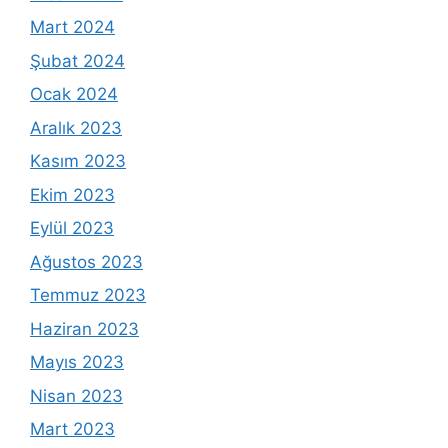
Mart 2024
Şubat 2024
Ocak 2024
Aralık 2023
Kasım 2023
Ekim 2023
Eylül 2023
Ağustos 2023
Temmuz 2023
Haziran 2023
Mayıs 2023
Nisan 2023
Mart 2023