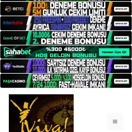
İçeriğe
atla
Menü