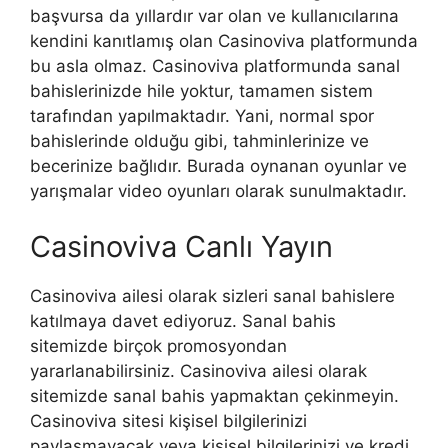
başvursa da yıllardır var olan ve kullanıcılarına
kendini kanıtlamış olan Casinoviva platformunda
bu asla olmaz. Casinoviva platformunda sanal
bahislerinizde hile yoktur, tamamen sistem
tarafından yapılmaktadır. Yani, normal spor
bahislerinde olduğu gibi, tahminlerinize ve
becerinize bağlıdır. Burada oynanan oyunlar ve
yarışmalar video oyunları olarak sunulmaktadır.
Casinoviva Canlı Yayın
Casinoviva ailesi olarak sizleri sanal bahislere
katılmaya davet ediyoruz. Sanal bahis
sitemizde birçok promosyondan
yararlanabilirsiniz. Casinoviva ailesi olarak
sitemizde sanal bahis yapmaktan çekinmeyin.
Casinoviva sitesi kişisel bilgilerinizi
paylaşmayacak veya kişisel bilgilerinizi ve kredi