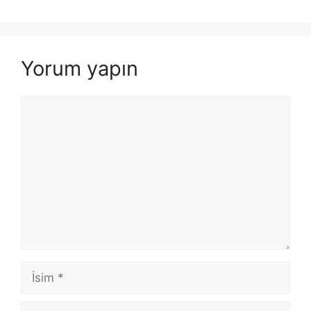
Yorum yapın
Yorum
İsim
E-