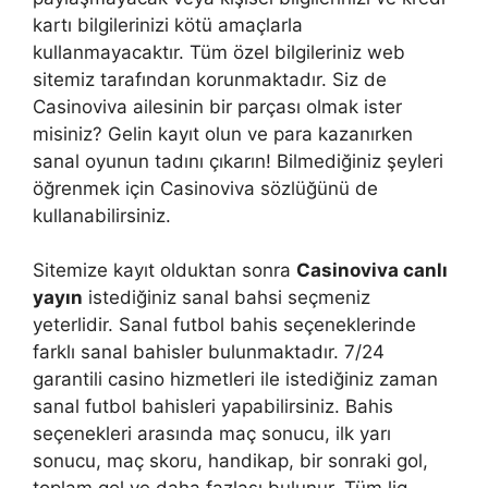
kartı bilgilerinizi kötü amaçlarla
kullanmayacaktır. Tüm özel bilgileriniz web
sitemiz tarafından korunmaktadır. Siz de
Casinoviva ailesinin bir parçası olmak ister
misiniz? Gelin kayıt olun ve para kazanırken
sanal oyunun tadını çıkarın! Bilmediğiniz şeyleri
öğrenmek için Casinoviva sözlüğünü de
kullanabilirsiniz.
Sitemize kayıt olduktan sonra
Casinoviva canlı
yayın
istediğiniz sanal bahsi seçmeniz
yeterlidir. Sanal futbol bahis seçeneklerinde
farklı sanal bahisler bulunmaktadır. 7/24
garantili casino hizmetleri ile istediğiniz zaman
sanal futbol bahisleri yapabilirsiniz. Bahis
seçenekleri arasında maç sonucu, ilk yarı
sonucu, maç skoru, handikap, bir sonraki gol,