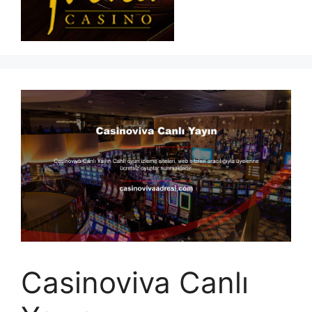
Casinoviva Canlı