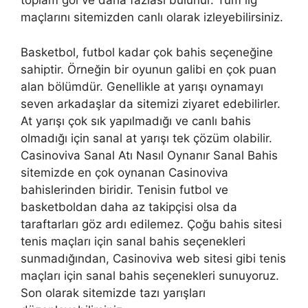
toplam gol ve daha fazlası bulunur. Tüm lig
maçlarını sitemizden canlı olarak izleyebilirsiniz.
Basketbol, ​​futbol kadar çok bahis seçeneğine
sahiptir. Örneğin bir oyunun galibi en çok puan
alan bölümdür. Genellikle at yarışı oynamayı
seven arkadaşlar da sitemizi ziyaret edebilirler.
At yarışı çok sık yapılmadığı ve canlı bahis
olmadığı için sanal at yarışı tek çözüm olabilir.
Casinoviva Sanal Atı Nasıl Oynanır Sanal Bahis
sitemizde en çok oynanan Casinoviva
bahislerinden biridir. Tenisin futbol ve
basketboldan daha az takipçisi olsa da
taraftarları göz ardı edilemez. Çoğu bahis sitesi
tenis maçları için sanal bahis seçenekleri
sunmadığından, Casinoviva web sitesi gibi tenis
maçları için sanal bahis seçenekleri sunuyoruz.
Son olarak sitemizde tazı yarışları