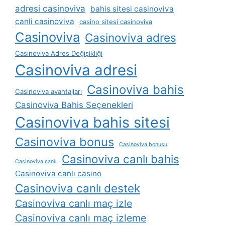
adresi casinoviva
bahis sitesi casinoviva
canli casinoviva
casino sitesi casinoviva
Casinoviva
Casinoviva adres
Casinoviva Adres Değişikliği
Casinoviva adresi
Casinoviva bahis
Casinoviva avantajları
Casinoviva Bahis Seçenekleri
Casinoviva bahis sitesi
Casinoviva bonus
Casinoviva bonusu
Casinoviva canlı bahis
Casinoviva canlı
Casinoviva canlı casino
Casinoviva canlı destek
Casinoviva canlı maç izle
Casinoviva canlı maç izleme