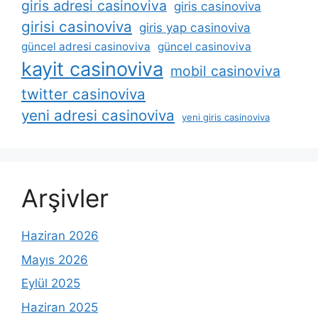
giris adresi casinoviva
giris casinoviva
girisi casinoviva
giris yap casinoviva
güncel adresi casinoviva
güncel casinoviva
kayit casinoviva
mobil casinoviva
twitter casinoviva
yeni adresi casinoviva
yeni giris casinoviva
Arşivler
Haziran 2026
Mayıs 2026
Eylül 2025
Haziran 2025