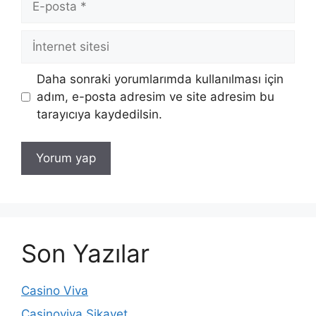
posta
İnternet
sitesi
Daha sonraki yorumlarımda kullanılması için
adım, e-posta adresim ve site adresim bu
tarayıcıya kaydedilsin.
Son Yazılar
Casino Viva
Casinoviva Şikayet