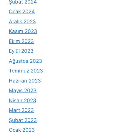
Şubat 2024
Ocak 2024
Aralık 2023
Kasım 2023
Ekim 2023
Eylül 2023
Ağustos 2023
Temmuz 2023
Haziran 2023
Mayıs 2023
Nisan 2023
Mart 2023
Şubat 2023
Ocak 2023