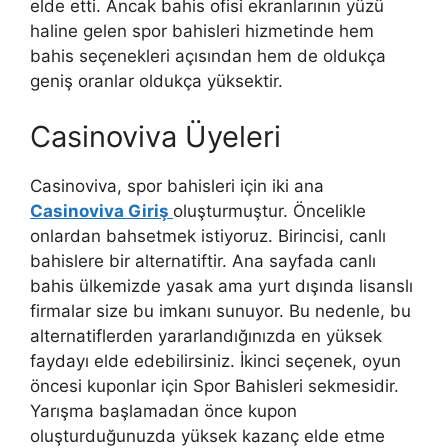
elde etti. Ancak bahis ofisi ekranlarının yüzü
haline gelen spor bahisleri hizmetinde hem
bahis seçenekleri açısından hem de oldukça
geniş oranlar oldukça yüksektir.
Casinoviva Üyeleri
Casinoviva, spor bahisleri için iki ana
Casinoviva Giriş
oluşturmuştur. Öncelikle
onlardan bahsetmek istiyoruz. Birincisi, canlı
bahislere bir alternatiftir. Ana sayfada canlı
bahis ülkemizde yasak ama yurt dışında lisanslı
firmalar size bu imkanı sunuyor. Bu nedenle, bu
alternatiflerden yararlandığınızda en yüksek
faydayı elde edebilirsiniz. İkinci seçenek, oyun
öncesi kuponlar için Spor Bahisleri sekmesidir.
Yarışma başlamadan önce kupon
oluşturduğunuzda yüksek kazanç elde etme