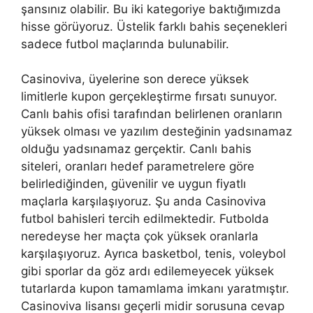
şansınız olabilir. Bu iki kategoriye baktığımızda
hisse görüyoruz. Üstelik farklı bahis seçenekleri
sadece futbol maçlarında bulunabilir.
Casinoviva, üyelerine son derece yüksek
limitlerle kupon gerçekleştirme fırsatı sunuyor.
Canlı bahis ofisi tarafından belirlenen oranların
yüksek olması ve yazılım desteğinin yadsınamaz
olduğu yadsınamaz gerçektir. Canlı bahis
siteleri, oranları hedef parametrelere göre
belirlediğinden, güvenilir ve uygun fiyatlı
maçlarla karşılaşıyoruz. Şu anda Casinoviva
futbol bahisleri tercih edilmektedir. Futbolda
neredeyse her maçta çok yüksek oranlarla
karşılaşıyoruz. Ayrıca basketbol, ​​tenis, voleybol
gibi sporlar da göz ardı edilemeyecek yüksek
tutarlarda kupon tamamlama imkanı yaratmıştır.
Casinoviva lisansı geçerli midir sorusuna cevap