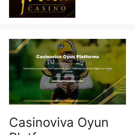
Casinoviva Oyun