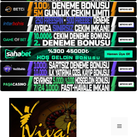
İçeriğe
atla
Menü