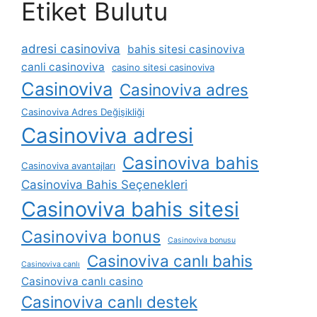
Etiket Bulutu
adresi casinoviva
bahis sitesi casinoviva
canli casinoviva
casino sitesi casinoviva
Casinoviva
Casinoviva adres
Casinoviva Adres Değişikliği
Casinoviva adresi
Casinoviva bahis
Casinoviva avantajları
Casinoviva Bahis Seçenekleri
Casinoviva bahis sitesi
Casinoviva bonus
Casinoviva bonusu
Casinoviva canlı bahis
Casinoviva canlı
Casinoviva canlı casino
Casinoviva canlı destek