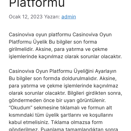
Platformu
Ocak 12, 2023
Yazarı:
admin
Casinoviva oyun platformu Casinoviva Oyun
Platformu Üyelik Bu bilgiler son forma
girilmelidir. Aksine, para yatırma ve çekme
işlemlerinde kaçınılmaz olarak sorunlar olacaktır.
Casinoviva Oyun Platformu Üyeliğini Ayarlayın
Bu bilgiler son formda doldurulmalıdır. Aksine,
para yatırma ve çekme işlemlerinde kaçınılmaz
olarak sorunlar olacaktır. Bilgileri girdikten sonra,
göndermeden önce bir uyarı görüntülenir.
“Okudum” sekmesine tıklamalı ve formun alt
kısmındaki tüm üyelik şartlarını ve koşullarını
kabul etmelisiniz. Tıklama olmazsa form
gönderilmez. Puanlama tamamlandıktan sonra