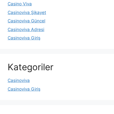
Casino Viva
Casinoviva Şikayet
Casinoviva Güncel
Casinoviva Adresi
Casinoviva Giriş
Kategoriler
Casinoviva
Casinoviva Giriş